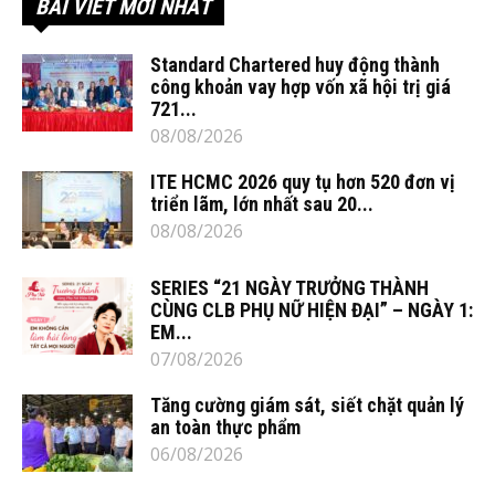
BÀI VIẾT MỚI NHẤT
Standard Chartered huy động thành
công khoản vay hợp vốn xã hội trị giá
721...
08/08/2026
ITE HCMC 2026 quy tụ hơn 520 đơn vị
triển lãm, lớn nhất sau 20...
08/08/2026
SERIES “21 NGÀY TRƯỞNG THÀNH
CÙNG CLB PHỤ NỮ HIỆN ĐẠI” – NGÀY 1:
EM...
07/08/2026
Tăng cường giám sát, siết chặt quản lý
an toàn thực phẩm
06/08/2026