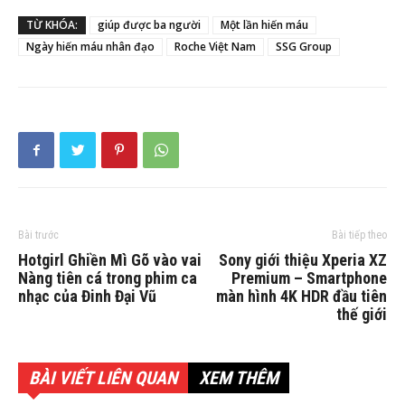
TỪ KHÓA:
giúp được ba người
Một lần hiến máu
Ngày hiến máu nhân đạo
Roche Việt Nam
SSG Group
Bài trước
Bài tiếp theo
Hotgirl Ghiền Mì Gõ vào vai
Sony giới thiệu Xperia XZ
Nàng tiên cá trong phim ca
Premium – Smartphone
nhạc của Đinh Đại Vũ
màn hình 4K HDR đầu tiên
thế giới
BÀI VIẾT LIÊN QUAN
XEM THÊM