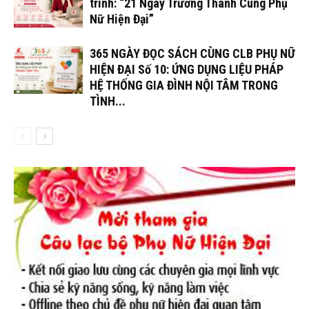
trình: “21 Ngày Trưởng Thành Cùng Phụ
Nữ Hiện Đại”
365 NGÀY ĐỌC SÁCH CÙNG CLB PHỤ NỮ
HIỆN ĐẠI Số 10: ỨNG DỤNG LIỆU PHÁP
HỆ THỐNG GIA ĐÌNH NỘI TÂM TRONG
TÌNH...