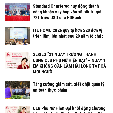
Standard Chartered huy động thành
công khoản vay hợp vốn xã hội trị giá
721 triệu USD cho HDBank
ITE HCMC 2026 quy tụ hơn 520 đơn vị
triển lãm, lớn nhất sau 20 năm tổ chức
SERIES “21 NGÀY TRƯỞNG THÀNH
CÙNG CLB PHỤ NỮ HIỆN ĐẠI” – NGÀY 1:
EM KHÔNG CẦN LÀM HÀI LÒNG TẤT CẢ
MỌI NGƯỜI
Tăng cường giám sát, siết chặt quản lý
an toàn thực phẩm
CLB Phụ Nữ Hiện Đại khởi động chương