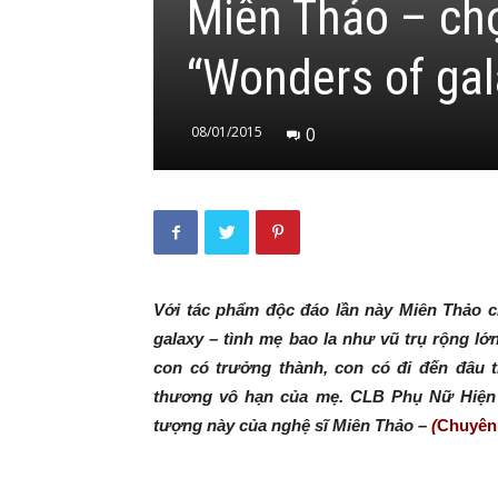
Miên Thảo – ch
“Wonders of gal
08/01/2015
0
Với tác phẩm độc đáo lần này Miên Thảo c
galaxy – tình mẹ bao la như vũ trụ rộng l
con có trưởng thành, con có đi đến đâu t
thương vô hạn của mẹ. CLB Phụ Nữ Hiện Đ
tượng này của nghệ sĩ Miên Thảo –
(
Chuyên 