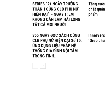
SERIES “21 NGÀY TRƯỞNG
Tăng cườn
THÀNH CÙNG CLB PHỤ NỮ
chặt quản
HIỆN ĐẠI” – NGÀY 1: EM
phẩm
KHÔNG CẦN LÀM HÀI LÒNG
TẤT CẢ MỌI NGƯỜI
365 NGÀY ĐỌC SÁCH CÙNG
Innervers
CLB PHỤ NỮ HIỆN ĐẠI Số 10:
‘Gieo chữ
ỨNG DỤNG LIỆU PHÁP HỆ
THỐNG GIA ĐÌNH NỘI TÂM
TRONG TÌNH...