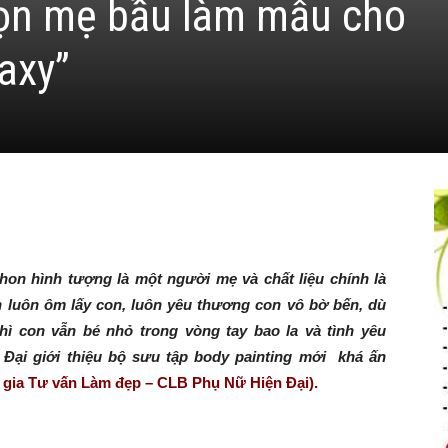
ọn mẹ bầu làm mẫu cho
axy”
hon hình tượng là một người mẹ và chất liệu chính là
ớn luôn ôm lấy con, luôn yêu thương con vô bờ bến, dù
hì con vẫn bé nhỏ trong vòng tay bao la và tình yêu
ại giới thiệu bộ sưu tập body painting mới khá ấn
gia Tư vấn Làm đẹp – CLB Phụ Nữ Hiện Đại).