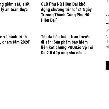
“
g giám sát, siết
CLB Phụ Nữ Hiện Đại khởi
 lý an toàn thực
động chương trình: “21 Ngày
Trưởng Thành Cùng Phụ Nữ
“
Hiện Đại”
–
0
e và hành trình
Tối đa bảo toàn, trao truyền
N
t
, chạm tâm 2026’
di sản: Sản phẩm bảo hiểm
n
liên kết chung PRUBảo Vệ Tối
Đa 2.0 đáp ứng nhu cầu...