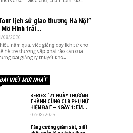
InnerVerse – Gieo chữ, chạm tâm” do...
Tour lịch sử giao thương Hà Nội”
 Mô Hình trải...
1/08/2026
hiều năm qua, việc giảng dạy lịch sử cho
hế hệ trẻ thường vấp phải rào cản của
hững bài giảng lý thuyết khô...
BÀI VIẾT MỚI NHẤT
SERIES “21 NGÀY TRƯỞNG
THÀNH CÙNG CLB PHỤ NỮ
HIỆN ĐẠI” – NGÀY 1: EM...
07/08/2026
Tăng cường giám sát, siết
chặt quản lý an toàn thực