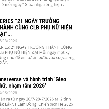
hỏ mỗi ngày.” Giữa nhịp sống hiện...
ERIES “21 NGÀY TRƯỞNG
HÀNH CÙNG CLB PHỤ NỮ HIỆN
ẠI”...
7/08/2026
ERIES: 21 NGÀY TRƯỞNG THÀNH CÙNG
LB PHỤ NỮ HIỆN ĐẠI Mỗi ngày một kỹ
ăng nhỏ để em tự tin bước vào cuộc sống.
GÀY...
nnerverse và hành trình ‘Gieo
hữ, chạm tâm 2026’
5/08/2026
iễn ra từ ngày 20/7-28/7/2026 tại 2 tỉnh
ắk Lắk và Lâm Đồng, Chiến dịch Hè 2026