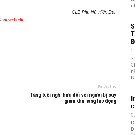
n
CLB Phụ Nữ Hiện Đại
S
T
Đ
0
S
C
n
N
Bài tiếp theo
Tăng tuổi nghỉ hưu đối với người bị suy
I
giảm khả năng lao động
c
0
D
Đ