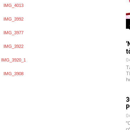
‘
t
0
T
T
h
3
P
0
“
c