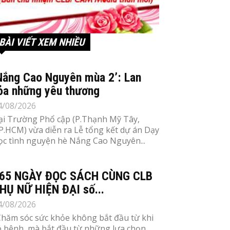
BÀI VIẾT XEM NHIỀU
Nắng Cao Nguyên mùa 2’: Lan
ỏa những yêu thương
4/08/2026
ại Trường Phổ cập (P.Thạnh Mỹ Tây,
P.HCM) vừa diễn ra Lễ tổng kết dự án Dạy
ọc tình nguyện hè Nắng Cao Nguyên...
65 NGÀY ĐỌC SÁCH CÙNG CLB
HỤ NỮ HIỆN ĐẠI số...
4/08/2026
Chăm sóc sức khỏe không bắt đầu từ khi
ó bệnh, mà bắt đầu từ những lựa chọn