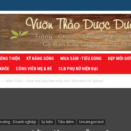
SỐNG THIỆN
KỸ NĂNG SỐNG
MUA SẮM -TIÊU DÙNG
ĐẸP MỖI GIỜ
 KHỎE
CÔNG VIÊN MẸ & BÉ
CLB PHỤ NỮ HIỆN ĐẠI
Miên Thảo – chọn mẹ bầu làm mẫu cho “Wonders of galaxy”
trường - Doanh nghiệp
Sự kiện
Tiêu điểm
Uncategorized