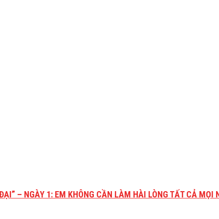
ĐẠI” – NGÀY 1: EM KHÔNG CẦN LÀM HÀI LÒNG TẤT CẢ MỌI 