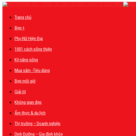
Trang chủ
Đẹp +
Phụ Nữ Hiện Đại
1001 cách sống thiện
Kỹ năng sống
Mua sắm -Tiêu dùng
Đẹp mỗi giờ
Giải trí
Không gian đẹp
Ẩm thực & du lịch
Thị trường – Doanh nghiệp
Dinh Dưỡng – Gia đình khỏe