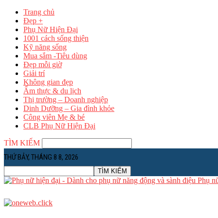
Trang chủ
Đẹp +
Phụ Nữ Hiện Đại
1001 cách sống thiện
Kỹ năng sống
Mua sắm -Tiêu dùng
Đẹp mỗi giờ
Giải trí
Không gian đẹp
Ẩm thực & du lịch
Thị trường – Doanh nghiệp
Dinh Dưỡng – Gia đình khỏe
Công viên Mẹ & bé
CLB Phụ Nữ Hiện Đại
TÌM KIẾM
THỨ BẢY, THÁNG 8 8, 2026
Phụ nữ