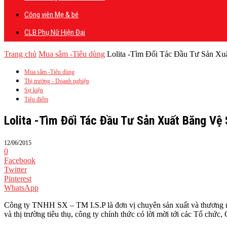
Công viên Mẹ & bé
CLB Phụ Nữ Hiện Đại
Trang chủ
Mua sắm -Tiêu dùng
Lolita -Tìm Đối Tác Đầu Tư Sản Xuấ
Mua sắm -Tiêu dùng
Thị trường - Doanh nghiệp
Sự kiện
Tiêu điểm
Lolita -Tìm Đối Tác Đầu Tư Sản Xuất Băng Vệ
12/06/2015
0
Facebook
Twitter
Pinterest
WhatsApp
Công ty TNHH SX – TM I.S.P là đơn vị chuyên sản xuất và thương m
và thị trường tiêu thụ, công ty chính thức có lời mời tới các Tổ chức,