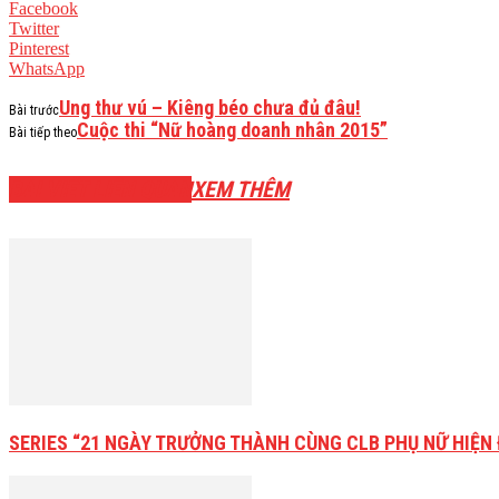
Facebook
Twitter
Pinterest
WhatsApp
Ung thư vú – Kiêng béo chưa đủ đâu!
Bài trước
Cuộc thi “Nữ hoàng doanh nhân 2015”
Bài tiếp theo
BÀI VIẾT LIÊN QUAN
XEM THÊM
SERIES “21 NGÀY TRƯỞNG THÀNH CÙNG CLB PHỤ NỮ HIỆN 