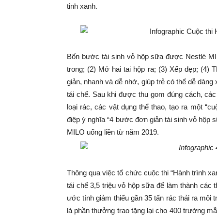
tinh xanh.
Bốn bước tái sinh vỏ hộp sữa được Nestlé MIL
trong; (2) Mở hai tai hộp ra; (3) Xếp dẹp; (4
giản, nhanh và dễ nhớ, giúp trẻ có thể dễ dàng
tái chế. Sau khi được thu gom đúng cách, các
loại rác, các vật dụng thể thao, tạo ra một 
điệp ý nghĩa “4 bước đơn giản tái sinh vỏ hộp 
MILO uống liền từ năm 2019.
Thông qua việc tổ chức cuộc thi “Hành trình x
tái chế 3,5 triệu vỏ hộp sữa để làm thành các 
ước tính giảm thiểu gần 35 tấn rác thải ra môi 
là phần thưởng trao tặng lại cho 400 trường mẫ