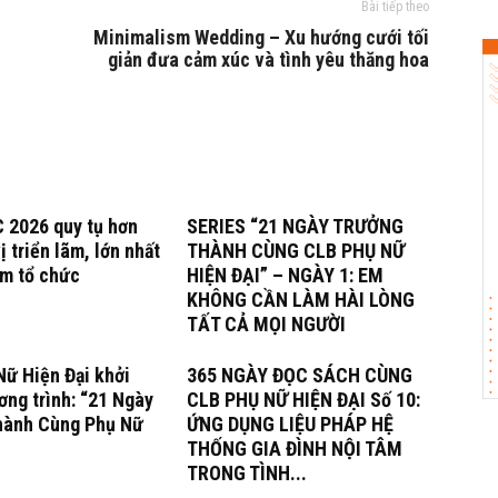
Bài tiếp theo
Minimalism Wedding – Xu hướng cưới tối
c
giản đưa cảm xúc và tình yêu thăng hoa
 2026 quy tụ hơn
SERIES “21 NGÀY TRƯỞNG
ị triển lãm, lớn nhất
THÀNH CÙNG CLB PHỤ NỮ
ăm tổ chức
HIỆN ĐẠI” – NGÀY 1: EM
KHÔNG CẦN LÀM HÀI LÒNG
TẤT CẢ MỌI NGƯỜI
ữ Hiện Đại khởi
365 NGÀY ĐỌC SÁCH CÙNG
ng trình: “21 Ngày
CLB PHỤ NỮ HIỆN ĐẠI Số 10:
hành Cùng Phụ Nữ
ỨNG DỤNG LIỆU PHÁP HỆ
THỐNG GIA ĐÌNH NỘI TÂM
TRONG TÌNH...