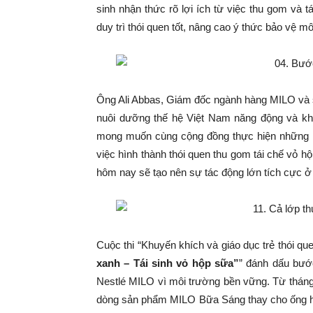
sinh nhận thức rõ lợi ích từ việc thu gom và 
duy trì thói quen tốt, nâng cao ý thức bảo vệ mô
Ông Ali Abbas, Giám đốc ngành hàng MILO và s
nuôi dưỡng thế hệ Việt Nam năng động và kh
mong muốn cùng cộng đồng thực hiện những hà
việc hình thành thói quen thu gom tái chế vỏ 
hôm nay sẽ tạo nên sự tác động lớn tích cực ở 
Cuộc thi “Khuyến khích và giáo dục trẻ thói q
xanh – Tái sinh vỏ hộp sữa”
” đánh dấu bước
Nestlé MILO vì môi trường bền vững. Từ tháng
dòng sản phẩm MILO Bữa Sáng thay cho ống hút