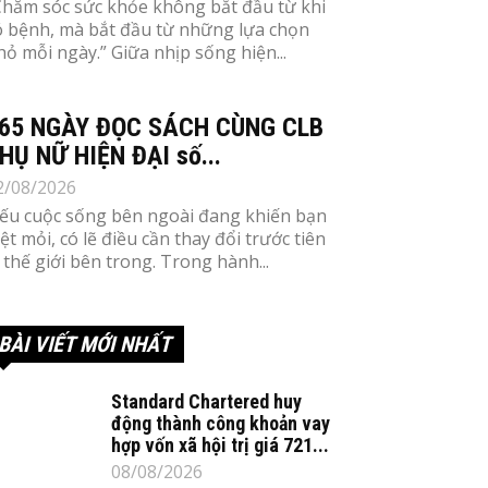
Chăm sóc sức khỏe không bắt đầu từ khi
ó bệnh, mà bắt đầu từ những lựa chọn
hỏ mỗi ngày.” Giữa nhịp sống hiện...
65 NGÀY ĐỌC SÁCH CÙNG CLB
HỤ NỮ HIỆN ĐẠI số...
2/08/2026
ếu cuộc sống bên ngoài đang khiến bạn
ệt mỏi, có lẽ điều cần thay đổi trước tiên
à thế giới bên trong. Trong hành...
BÀI VIẾT MỚI NHẤT
Standard Chartered huy
động thành công khoản vay
hợp vốn xã hội trị giá 721...
08/08/2026