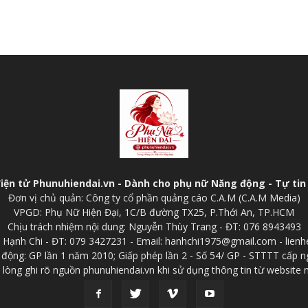
điện tử Phunuhiendai.vn - Dành cho phụ nữ Năng động - Tự tin 
Đơn vị chủ quản: Công ty cổ phần quảng cáo C.A.M (C.A.M Media)
VPGD: Phụ Nữ Hiện Đại, 1C/B đường TX25, P.Thới An, TP.HCM
Chịu trách nhiệm nội dung: Nguyễn Thùy Trang - ĐT: 076 8943493
p: Hạnh Chi - ĐT: 079 3427231 - Email: hanhchi1975@gmail.com - lien
 động: GP lần 1 năm 2010; Giấp phép lần 2 - Số 54/ GP - STTTT cấp n
 lòng ghi rõ nguồn phunuhiendai.vn khi sử dụng thông tin từ website 