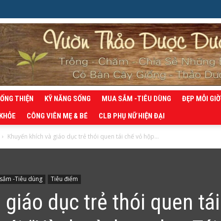
SỐNG THIỆN
KỸ NĂNG SỐNG
MUA SẮM -TIÊU DÙNG
ĐẸP MỖI GIỜ
 KHỎE
CÔNG VIÊN MẸ & BÉ
CLB PHỤ NỮ HIỆN ĐẠI
Khuyến khích và giáo dục trẻ thói quen tái chế vỏ hộp...
sắm -Tiêu dùng
Tiêu điểm
giáo dục trẻ thói quen tái