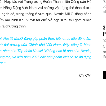
“
bản Hợp tác với Trung ương Đoàn Thanh niên Cộng sản Hồ
c
ơi Năng Động Việt Nam với những vật dụng thể thao được
n
n cạnh đó, trong tháng 6 vừa qua, Nestlé MILO đồng hành
 điểm mô hình Khu vườn tái chế Vỏ hộp sữa, thu gom được
 ra chương trình.
3
P
 bỉ, Nestlé MILO đang góp phần thực hiện mục tiêu đến năm
0
 và đại dương của Chính phủ Việt Nam. Đây cũng là hành
N
 nhìn của Tập đoàn Nestlé “Không bao bì nào của Nestlé,
m
l
 dạng rác, và đến năm 2025 các sản phẩm Nestlé sẽ áp dụng
ợc.”
Chi Chi