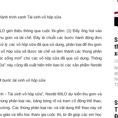
O giới thiệu thông qua cuộc thi gồm: (1) Đẩy ống hút vào
) Thu gom và tái chế. Đây là chuỗi các bước hành động đơn
S
 xử lý các vỏ hộp sữa đã qua sử dụng, phân loại để thu gom
t
 vỏ hộp sữa sẽ được tái chế và làm thành các thùng phân
x
“cuộc sống mới” cho các vỏ hộp sữa đã qua sử dụng. Thông
0
sữa” này cũng đã xuất hiện trên bao bì các sản phẩm Nestlé
N
đ
h
T
anh – Tái sinh vỏ hộp sữa”, Nestlé MILO dự kiến thu gom và
thùng phân loại rác, bảng bóng rổ và trạm cổ động thể thao,
S
trường. Các thùng phân loại rác và vật dụng thể thao này sẽ
T
u giáo và tiểu học tham gia cuộc thi, từ đó giúp các em học
Đ