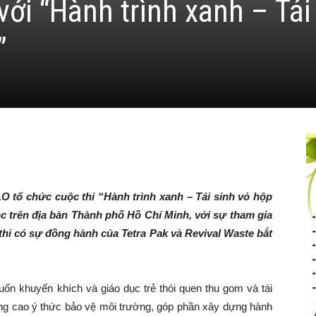
với “Hành trình xanh – Tái
”
LO tổ chức cuộc thi “Hành trình xanh – Tái sinh vỏ hộp
ọc trên địa bàn Thành phố Hồ Chí Minh, với sự tham gia
thi có sự đồng hành của Tetra Pak và Revival Waste bắt
n khuyến khích và giáo dục trẻ thói quen thu gom và tái
ng cao ý thức bảo vệ môi trường, góp phần xây dựng hành