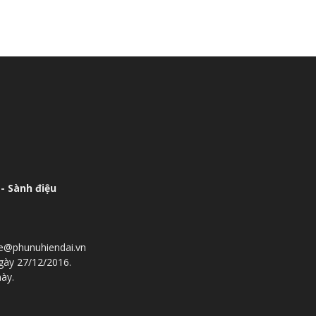
- Sành điệu
he@phunuhiendai.vn
gày 27/12/2016.
này.