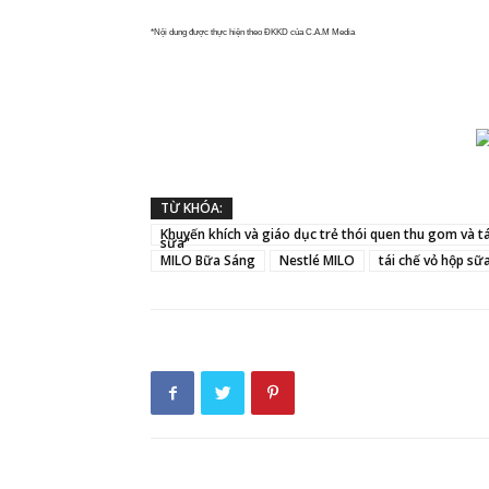
*Nội dung được thực hiện theo ĐKKD của C.A.M Media
TỪ KHÓA:
Khuyến khích và giáo dục trẻ thói quen thu gom và tái
sữa”
MILO Bữa Sáng
Nestlé MILO
tái chế vỏ hộp sữ