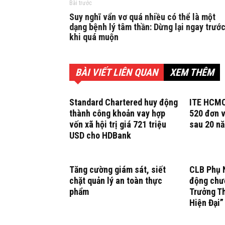
Bài trước
Suy nghĩ vẩn vơ quá nhiều có thể là một
dạng bệnh lý tâm thần: Dừng lại ngay trướ
khi quá muộn
BÀI VIẾT LIÊN QUAN
XEM THÊM
Standard Chartered huy động
ITE HCMC
thành công khoản vay hợp
520 đơn v
vốn xã hội trị giá 721 triệu
sau 20 n
USD cho HDBank
Tăng cường giám sát, siết
CLB Phụ N
chặt quản lý an toàn thực
động chươ
phẩm
Trưởng T
Hiện Đại”