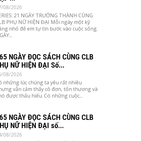
7/08/2026
ERIES: 21 NGÀY TRƯỞNG THÀNH CÙNG
LB PHỤ NỮ HIỆN ĐẠI Mỗi ngày một kỹ
ăng nhỏ để em tự tin bước vào cuộc sống.
GÀY...
65 NGÀY ĐỌC SÁCH CÙNG CLB
HỤ NỮ HIỆN ĐẠI Số...
6/08/2026
ó những lúc chúng ta yêu rất nhiều
hưng vẫn cảm thấy cô đơn, tổn thương và
hó được thấu hiểu. Có những cuộc...
65 NGÀY ĐỌC SÁCH CÙNG CLB
HỤ NỮ HIỆN ĐẠI số...
4/08/2026