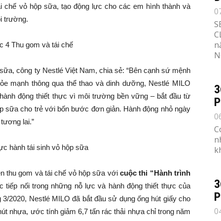
tái chế vỏ hộp sữa, tạo động lực cho các em hình thành và
0
i trường.
S
C
n
N
ữa, công ty Nestlé Việt Nam, chia sẻ: “Bên cạnh sứ mệnh
ỏe mạnh thông qua thể thao và dinh dưỡng, Nestlé MILO
3
nh động thiết thực vì môi trường bền vững – bắt đầu từ
P
hộp sữa cho trẻ với bốn bước đơn giản. Hành động nhỏ ngày
0
tương lai.”
C
n
k
uen thu gom và tái chế vỏ hộp sữa với
cuộc thi “Hành trình
3
 tiếp nối trong những nỗ lực và hành động thiết thực của
P
 3/2020, Nestlé MILO đã bắt đầu sử dụng ống hút giấy cho
0
 nhựa, ước tính giảm 6,7 tấn rác thải nhựa chỉ trong năm