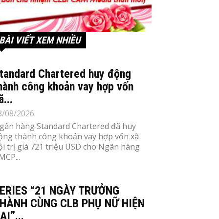
BÀI VIẾT XEM NHIỀU
tandard Chartered huy động
hành công khoản vay hợp vốn
ã...
8/08/2026
gân hàng Standard Chartered đã huy
ộng thành công khoản vay hợp vốn xã
ội trị giá 721 triệu USD cho Ngân hàng
MCP...
ERIES “21 NGÀY TRƯỞNG
HÀNH CÙNG CLB PHỤ NỮ HIỆN
ẠI”...