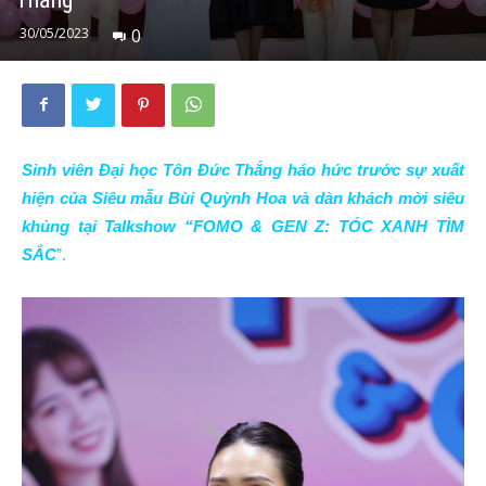
30/05/2023
0
Sinh viên Đại học Tôn Đức Thắng háo hức trước sự xuất
hiện của Siêu mẫu Bùi Quỳnh Hoa và dàn khách mời siêu
khủng tại Talkshow “FOMO & GEN Z: TÓC XANH TÌM
SẮC
”.