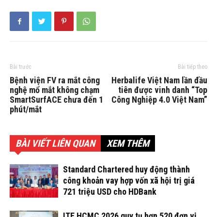
Bài trước
Bài tiếp theo
Bệnh viện FV ra mắt công
Herbalife Việt Nam lần đầu
nghệ mổ mắt không chạm
tiên được vinh danh “Top
SmartSurfACE chưa đến 1
Công Nghiệp 4.0 Việt Nam”
phút/mắt
BÀI VIẾT LIÊN QUAN
XEM THÊM
Standard Chartered huy động thành
công khoản vay hợp vốn xã hội trị giá
721 triệu USD cho HDBank
ITE HCMC 2026 quy tụ hơn 520 đơn vị