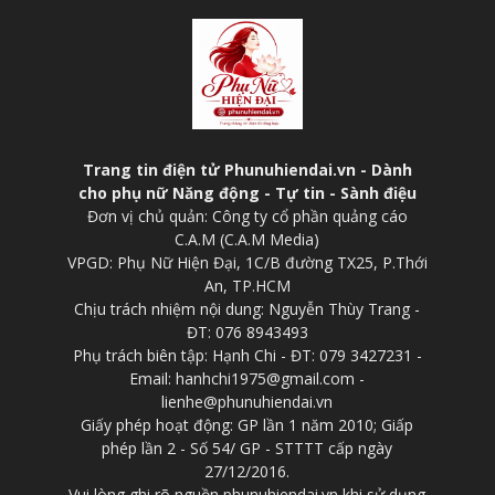
Trang tin điện tử Phunuhiendai.vn - Dành
cho phụ nữ Năng động - Tự tin - Sành điệu
Đơn vị chủ quản: Công ty cổ phần quảng cáo
C.A.M (C.A.M Media)
VPGD: Phụ Nữ Hiện Đại, 1C/B đường TX25, P.Thới
An, TP.HCM
Chịu trách nhiệm nội dung: Nguyễn Thùy Trang -
ĐT: 076 8943493
Phụ trách biên tập: Hạnh Chi - ĐT: 079 3427231 -
Email: hanhchi1975@gmail.com -
lienhe@phunuhiendai.vn
Giấy phép hoạt động: GP lần 1 năm 2010; Giấp
phép lần 2 - Số 54/ GP - STTTT cấp ngày
27/12/2016.
Vui lòng ghi rõ nguồn phunuhiendai.vn khi sử dụng