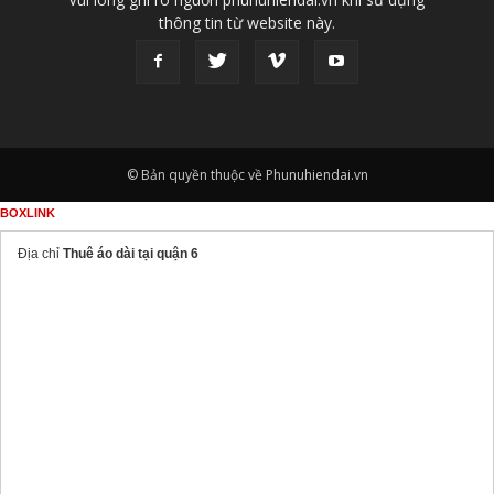
thông tin từ website này.
© Bản quyền thuộc về Phunuhiendai.vn
BOXLINK
Địa chỉ
Thuê áo dài tại quận 6