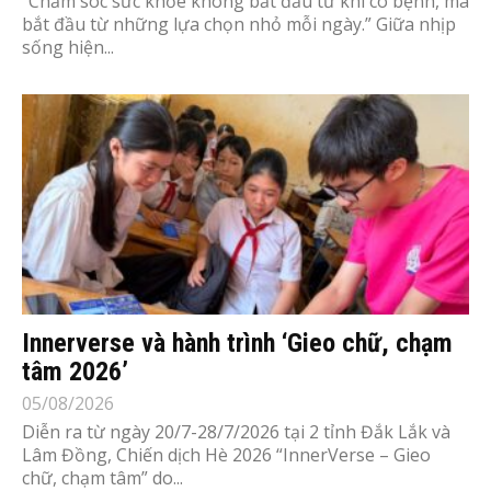
“Chăm sóc sức khỏe không bắt đầu từ khi có bệnh, mà
bắt đầu từ những lựa chọn nhỏ mỗi ngày.” Giữa nhịp
sống hiện...
Innerverse và hành trình ‘Gieo chữ, chạm
tâm 2026’
05/08/2026
Diễn ra từ ngày 20/7-28/7/2026 tại 2 tỉnh Đắk Lắk và
Lâm Đồng, Chiến dịch Hè 2026 “InnerVerse – Gieo
chữ, chạm tâm” do...