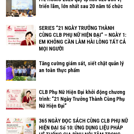
triển lãm, lớn nhất sau 20 năm tổ chức
SERIES “21 NGÀY TRƯỞNG THÀNH
CÙNG CLB PHỤ NỮ HIỆN ĐẠI” – NGÀY 1:
EM KHÔNG CẦN LÀM HÀI LÒNG TẤT CẢ
MỌI NGƯỜI
Tăng cường giám sát, siết chặt quản lý
an toàn thực phẩm
CLB Phụ Nữ Hiện Đại khởi động chương
trình: “21 Ngày Trưởng Thành Cùng Phụ
Nữ Hiện Đại”
365 NGÀY ĐỌC SÁCH CÙNG CLB PHỤ NỮ
HIỆN ĐẠI Số 10: ỨNG DỤNG LIỆU PHÁP