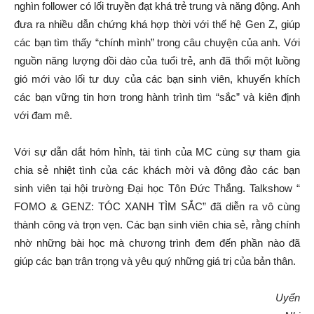
nghìn follower có lối truyền đạt khá trẻ trung và năng động. Anh
đưa ra nhiều dẫn chứng khá hợp thời với thế hệ Gen Z, giúp
các bạn tìm thấy “chính mình” trong câu chuyện của anh. Với
nguồn năng lượng dồi dào của tuổi trẻ, anh đã thổi một luồng
gió mới vào lối tư duy của các bạn sinh viên, khuyến khích
các bạn vững tin hơn trong hành trình tìm “sắc” và kiên định
với đam mê.
Với sự dẫn dắt hóm hỉnh, tài tình của MC cùng sự tham gia
chia sẻ nhiệt tình của các khách mời và đông đảo các bạn
sinh viên tại hội trường Đại học Tôn Đức Thắng. Talkshow “
FOMO & GENZ: TÓC XANH TÌM SẮC” đã diễn ra vô cùng
thành công và trọn vẹn. Các bạn sinh viên chia sẻ, rằng chính
nhờ những bài học mà chương trình đem đến phần nào đã
giúp các bạn trân trọng và yêu quý những giá trị của bản thân.
Uyển