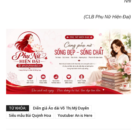
Nhi
(CLB Phụ Nữ Hiện Đại)
TỪ KHÓA:
Diễn giả Áo dài Võ Thị Mỹ Duyên
Siêu mẫu Bùi Quỳnh Hoa
Youtuber An is Here