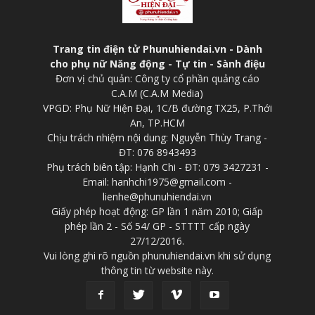
Trang tin điện tử Phunuhiendai.vn - Dành
cho phụ nữ Năng động - Tự tin - Sành điệu
Đơn vị chủ quản: Công ty cổ phần quảng cáo
C.A.M (C.A.M Media)
VPGD: Phụ Nữ Hiện Đại, 1C/B đường TX25, P.Thới
An, TP.HCM
Chịu trách nhiệm nội dung: Nguyễn Thùy Trang -
ĐT: 076 8943493
Phụ trách biên tập: Hạnh Chi - ĐT: 079 3427231 -
Email: hanhchi1975@gmail.com -
lienhe@phunuhiendai.vn
Giấy phép hoạt động: GP lần 1 năm 2010; Giấp
phép lần 2 - Số 54/ GP - STTTT cấp ngày
27/12/2016.
Vui lòng ghi rõ nguồn phunuhiendai.vn khi sử dụng
thông tin từ website này.