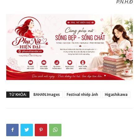
P.N.H.Đ
TỪ KHÓA:
BAHAN.Images
Festival nhiếp ảnh
Higashikawa