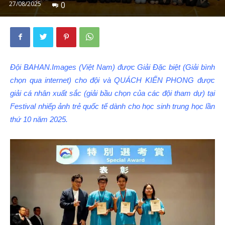
27/08/2025
0
Đội BAHAN.Images (Việt Nam) được Giải Đặc biệt (Giải bình
chọn qua internet) cho đội và QUÁCH KIẾN PHONG được
giải cá nhân xuất sắc (giải bầu chọn của các đội tham dự) tại
Festival nhiếp ảnh trẻ quốc tế dành cho học sinh trung học lần
thứ 10 năm 2025.