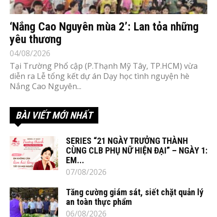
‘Nắng Cao Nguyên mùa 2’: Lan tỏa những
yêu thương
04/08/2026
Tại Trường Phổ cập (P.Thạnh Mỹ Tây, TP.HCM) vừa
diễn ra Lễ tổng kết dự án Dạy học tình nguyện hè
Nắng Cao Nguyên...
BÀI VIẾT MỚI NHẤT
SERIES “21 NGÀY TRƯỞNG THÀNH
CÙNG CLB PHỤ NỮ HIỆN ĐẠI” – NGÀY 1:
EM...
07/08/2026
Tăng cường giám sát, siết chặt quản lý
an toàn thực phẩm
06/08/2026