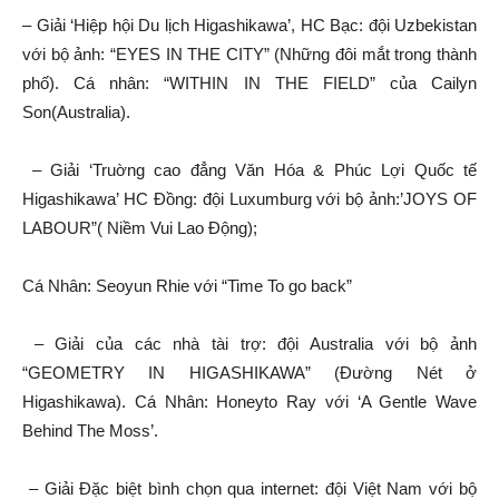
– Giải ‘Hiệp hội Du lịch Higashikawa’, HC Bạc: đội Uzbekistan
với bộ ảnh: “EYES IN THE CITY” (Những đôi mắt trong thành
phố). Cá nhân: “WITHIN IN THE FIELD” của Cailyn
Son(Australia).
– Giải ‘Truờng cao đẳng Văn Hóa & Phúc Lợi Quốc tế
Higashikawa’ HC Đồng: đội Luxumburg với bộ ảnh:’JOYS OF
LABOUR”( Niềm Vui Lao Động);
Cá Nhân: Seoyun Rhie với “Time To go back”
– Giải của các nhà tài trợ: đội Australia với bộ ảnh
“GEOMETRY IN HIGASHIKAWA” (Đường Nét ở
Higashikawa). Cá Nhân: Honeyto Ray với ‘A Gentle Wave
Behind The Moss’.
– Giải Đặc biệt bình chọn qua internet: đội Việt Nam với bộ