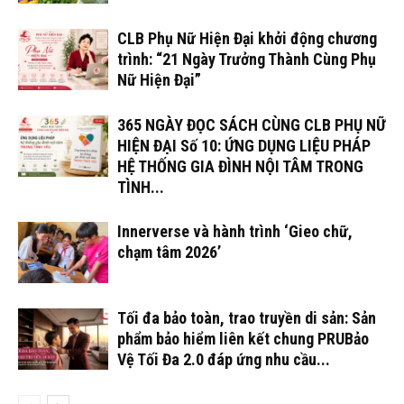
CLB Phụ Nữ Hiện Đại khởi động chương
trình: “21 Ngày Trưởng Thành Cùng Phụ
Nữ Hiện Đại”
365 NGÀY ĐỌC SÁCH CÙNG CLB PHỤ NỮ
HIỆN ĐẠI Số 10: ỨNG DỤNG LIỆU PHÁP
HỆ THỐNG GIA ĐÌNH NỘI TÂM TRONG
TÌNH...
Innerverse và hành trình ‘Gieo chữ,
chạm tâm 2026’
Tối đa bảo toàn, trao truyền di sản: Sản
phẩm bảo hiểm liên kết chung PRUBảo
Vệ Tối Đa 2.0 đáp ứng nhu cầu...