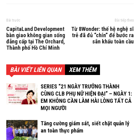
Bài trước
Bài tiếp theo
CapitaLand Development
Từ 8Wonder: thế hệ nghệ sĩ
bàn giao không gian sống
trẻ đã đủ “chín” để bước ra
đẳng cấp tại The Orchard,
sân khấu toàn cầu
Thành phố Hồ Chí Minh
BÀI VIẾT LIÊN QUAN
XEM THÊM
SERIES “21 NGÀY TRƯỞNG THÀNH
CÙNG CLB PHỤ NỮ HIỆN ĐẠI” – NGÀY 1:
EM KHÔNG CẦN LÀM HÀI LÒNG TẤT CẢ
MỌI NGƯỜI
Tăng cường giám sát, siết chặt quản lý
an toàn thực phẩm