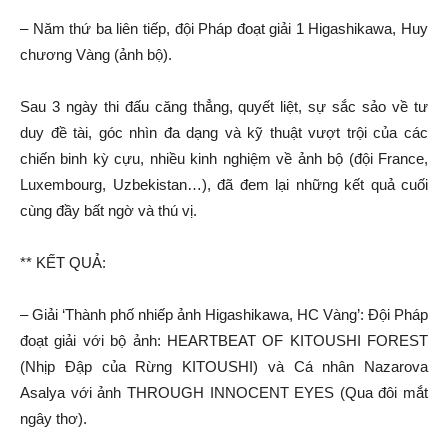
– Năm thứ ba liên tiếp, đội Pháp đoạt giải 1 Higashikawa, Huy
chương Vàng (ảnh bộ).
Sau 3 ngày thi đấu căng thẳng, quyết liệt, sự sắc sảo về tư
duy đề tài, góc nhìn đa dạng và kỹ thuật vượt trội của các
chiến binh kỳ cựu, nhiều kinh nghiệm về ảnh bộ (đội France,
Luxembourg, Uzbekistan…), đã đem lại những kết quả cuối
cùng đầy bất ngờ và thú vị.
** KẾT QUẢ:
– Giải ‘Thành phố nhiếp ảnh Higashikawa, HC Vàng’: Đội Pháp
đoạt giải với bộ ảnh: HEARTBEAT OF KITOUSHI FOREST
(Nhịp Đập của Rừng KITOUSHI) và Cá nhân Nazarova
Asalya với ảnh THROUGH INNOCENT EYES (Qua đôi mắt
ngây thơ).