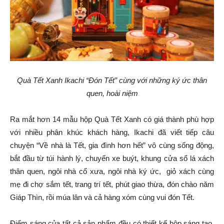
Quà Tết Xanh Ikachi “Đón Tết” cùng với những ký ức thân
quen, hoài niệm
Ra mắt hơn 14 mẫu hộp Quà Tết Xanh có giá thành phù hợp
với nhiều phân khúc khách hàng, Ikachi đã viết tiếp câu
chuyện “Về nhà là Tết, gia đình hơn hết” vô cùng sống động,
bắt đầu từ túi hành lý, chuyến xe buýt, khung cửa sổ lá xách
thân quen, ngôi nhà cổ xưa, ngôi nhà ký ức, giỏ xách cùng
mẹ đi chợ sắm tết, trang trí tết, phút giao thừa, đón chào năm
Giáp Thìn, rồi múa lân và cả hàng xóm cùng vui đón Tết.
Điểm sáng của tất cả sản phẩm đều có thiết kế hộp sáng tạo,