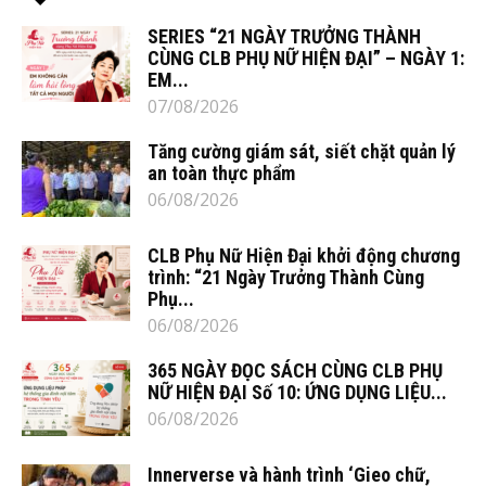
SERIES “21 NGÀY TRƯỞNG THÀNH
CÙNG CLB PHỤ NỮ HIỆN ĐẠI” – NGÀY 1:
EM...
07/08/2026
Tăng cường giám sát, siết chặt quản lý
an toàn thực phẩm
06/08/2026
CLB Phụ Nữ Hiện Đại khởi động chương
trình: “21 Ngày Trưởng Thành Cùng
Phụ...
06/08/2026
365 NGÀY ĐỌC SÁCH CÙNG CLB PHỤ
NỮ HIỆN ĐẠI Số 10: ỨNG DỤNG LIỆU...
06/08/2026
Innerverse và hành trình ‘Gieo chữ,