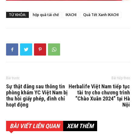
TỪ KHÓA:
hộp quà tái chế
IKACHI
Quà Tết Xanh IKACHI
Bài trước
Bài tiếp theo
Sự thật đằng sau thông tin
Herbalife Việt Nam tiếp tục
phòng khám YC Việt Nam bị
tài trợ cho chương trình
thu hồi giấy phép, đình chỉ
“Chào Xuân 2024” tại Hà
hoạt động
Nội
BÀI VIẾT LIÊN QUAN
XEM THÊM