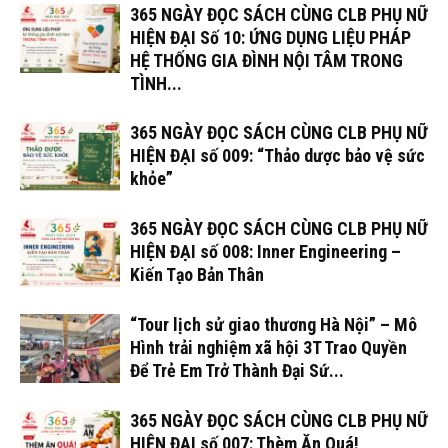
365 NGÀY ĐỌC SÁCH CÙNG CLB PHỤ NỮ
HIỆN ĐẠI Số 10: ỨNG DỤNG LIỆU PHÁP
HỆ THỐNG GIA ĐÌNH NỘI TÂM TRONG
TÌNH...
365 NGÀY ĐỌC SÁCH CÙNG CLB PHỤ NỮ
HIỆN ĐẠI số 009: “Thảo dược bảo vệ sức
khỏe”
365 NGÀY ĐỌC SÁCH CÙNG CLB PHỤ NỮ
HIỆN ĐẠI số 008: Inner Engineering –
Kiến Tạo Bản Thân
“Tour lịch sử giao thương Hà Nội” – Mô
Hình trải nghiệm xã hội 3T Trao Quyền
Để Trẻ Em Trở Thành Đại Sứ...
365 NGÀY ĐỌC SÁCH CÙNG CLB PHỤ NỮ
HIỆN ĐẠI số 007: Thèm Ăn Quá!