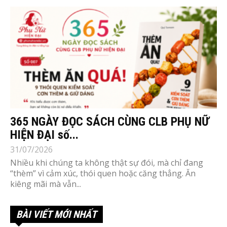
365 NGÀY ĐỌC SÁCH CÙNG CLB PHỤ NỮ
HIỆN ĐẠI số...
31/07/2026
Nhiều khi chúng ta không thật sự đói, mà chỉ đang
“thèm” vì cảm xúc, thói quen hoặc căng thẳng. Ăn
kiêng mãi mà vẫn...
BÀI VIẾT MỚI NHẤT