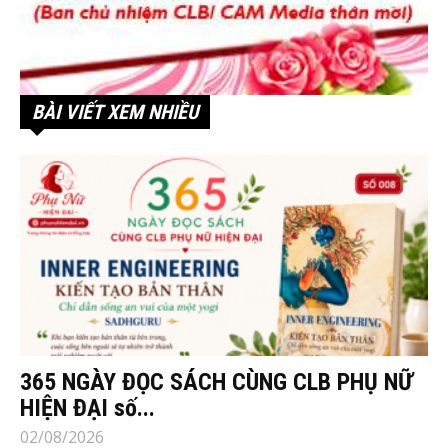
BÀI VIẾT XEM NHIỀU
365 NGÀY ĐỌC SÁCH CÙNG CLB PHỤ NỮ
HIỆN ĐẠI số...
02/08/2026