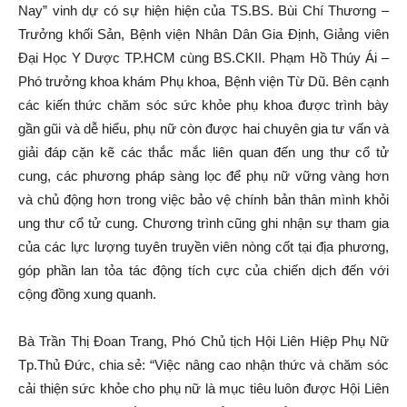
Nay” vinh dự có sự hiện hiện của TS.BS. Bùi Chí Thương –
Trưởng khối Sản, Bệnh viện Nhân Dân Gia Định, Giảng viên
Đại Học Y Dược TP.HCM cùng BS.CKII. Phạm Hồ Thúy Ái –
Phó trưởng khoa khám Phụ khoa, Bệnh viện Từ Dũ. Bên cạnh
các kiến thức chăm sóc sức khỏe phụ khoa được trình bày
gần gũi và dễ hiểu, phụ nữ còn được hai chuyên gia tư vấn và
giải đáp cặn kẽ các thắc mắc liên quan đến ung thư cổ tử
cung, các phương pháp sàng lọc để phụ nữ vững vàng hơn
và chủ động hơn trong việc bảo vệ chính bản thân mình khỏi
ung thư cổ tử cung. Chương trình cũng ghi nhận sự tham gia
của các lực lượng tuyên truyền viên nòng cốt tại địa phương,
góp phần lan tỏa tác động tích cực của chiến dịch đến với
cộng đồng xung quanh.
Bà Trần Thị Đoan Trang, Phó Chủ tịch Hội Liên Hiệp Phụ Nữ
Tp.Thủ Đức, chia sẻ: “Việc nâng cao nhận thức và chăm sóc
cải thiện sức khỏe cho phụ nữ là mục tiêu luôn được Hội Liên