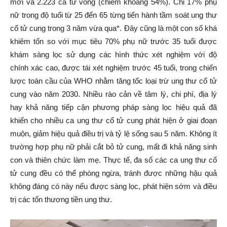
mới và 2.223 ca tử vong (chiếm khoảng 54%). Chỉ 17% phụ
nữ trong độ tuổi từ 25 đến 65 từng tiến hành tầm soát ung thư
cổ tử cung trong 3 năm vừa qua*. Đây cũng là một con số khá
khiêm tốn so với mục tiêu 70% phụ nữ trước 35 tuổi được
khám sàng lọc sử dụng các hình thức xét nghiệm với độ
chính xác cao, được tái xét nghiệm trước 45 tuổi, trong chiến
lược toàn cầu của WHO nhằm tăng tốc loại trừ ung thư cổ tử
cung vào năm 2030. Nhiều rào cản về tâm lý, chi phí, địa lý
hay khả năng tiếp cận phương pháp sàng lọc hiệu quả đã
khiến cho nhiều ca ung thư cổ tử cung phát hiện ở giai đoạn
muộn, giảm hiệu quả điều trị và tỷ lệ sống sau 5 năm. Không ít
trường hợp phụ nữ phải cắt bỏ tử cung, mất đi khả năng sinh
con và thiên chức làm mẹ. Thực tế, đa số các ca ung thư cổ
tử cung đều có thể phòng ngừa, tránh được những hậu quả
không đáng có này nếu được sàng lọc, phát hiện sớm và điều
trị các tổn thương tiền ung thư.