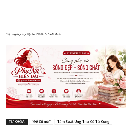
*Nội dung được thực hiện theo ĐKKD của C.A.M Media
TỪ KHÓA:
"Để Cổ nói"
Tầm Soát Ung Thư Cổ Tử Cung