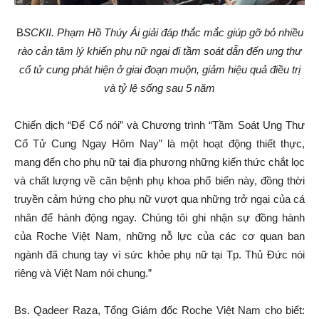
B
SCKII. Phạm Hồ Thúy Ái giải đáp thắc mắc giúp gỡ bỏ nhiều
rào cản tâm lý khiến phụ nữ ngại đi tầm soát dẫn đến ung thư
cổ tử cung phát hiện ở giai đoạn muộn, giảm hiệu quả điều trị
và tỷ lệ sống sau 5 năm
Chiến dịch “Để Cổ nói” và Chương trình “Tầm Soát Ung Thư
Cổ Tử Cung Ngay Hôm Nay” là một hoạt động thiết thực,
mang đến cho phụ nữ tại địa phương những kiến thức chắt lọc
và chất lượng về căn bệnh phụ khoa phổ biến này, đồng thời
truyền cảm hứng cho phụ nữ vượt qua những trở ngại của cá
nhân để hành động ngay. Chúng tôi ghi nhận sự đồng hành
của Roche Việt Nam, những nỗ lực của các cơ quan ban
ngành đã chung tay vì sức khỏe phụ nữ tại Tp. Thủ Đức nói
riêng và Việt Nam nói chung.”
Bs. Qadeer Raza, Tổng Giám đốc Roche Việt Nam cho biết: