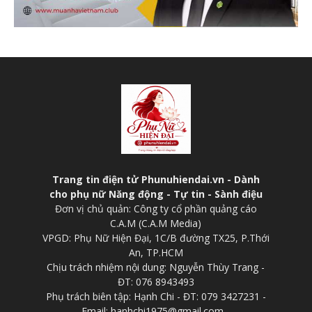
Trang tin điện tử Phunuhiendai.vn - Dành
cho phụ nữ Năng động - Tự tin - Sành điệu
Đơn vị chủ quản: Công ty cổ phần quảng cáo
C.A.M (C.A.M Media)
VPGD: Phụ Nữ Hiện Đại, 1C/B đường TX25, P.Thới
An, TP.HCM
Chịu trách nhiệm nội dung: Nguyễn Thùy Trang -
ĐT: 076 8943493
Phụ trách biên tập: Hạnh Chi - ĐT: 079 3427231 -
Email: hanhchi1975@gmail.com -