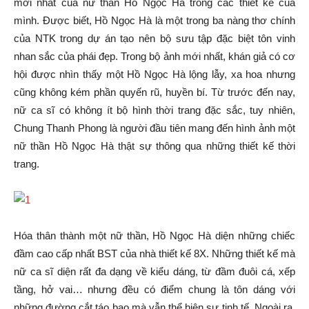
mới nhất của nữ thần Hồ Ngọc Hà trong các thiết kế của
mình. Được biết, Hồ Ngọc Hà là một trong ba nàng thơ chính
của NTK trong dự án tạo nên bộ sưu tập đặc biệt tôn vinh
nhan sắc của phái đẹp. Trong bộ ảnh mới nhất, khán giả có cơ
hội được nhìn thấy một Hồ Ngọc Hà lộng lẫy, xa hoa nhưng
cũng không kém phần quyến rũ, huyền bí. Từ trước đến nay,
nữ ca sĩ có không ít bộ hình thời trang đặc sắc, tuy nhiên,
Chung Thanh Phong là người đầu tiên mang đến hình ảnh một
nữ thần Hồ Ngọc Hà thật sự thông qua những thiết kế thời
trang.
Hóa thân thành một nữ thần, Hồ Ngọc Hà diện những chiếc
đầm cao cấp nhất BST của nhà thiết kế 8X. Những thiết kế mà
nữ ca sĩ diện rất đa dạng về kiểu dáng, từ đầm đuôi cá, xếp
tầng, hở vai… nhưng đều có điểm chung là tôn dáng với
những đường cắt táo bạo mà vẫn thể hiện sự tinh tế. Ngoài ra,