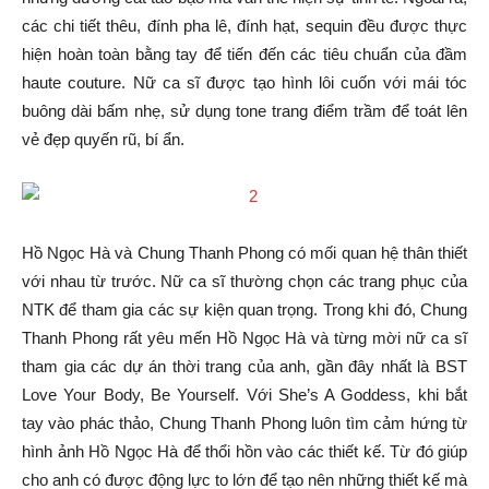
các chi tiết thêu, đính pha lê, đính hạt, sequin đều được thực
hiện hoàn toàn bằng tay để tiến đến các tiêu chuẩn của đầm
haute couture. Nữ ca sĩ được tạo hình lôi cuốn với mái tóc
buông dài bấm nhẹ, sử dụng tone trang điểm trầm để toát lên
vẻ đẹp quyến rũ, bí ẩn.
Hồ Ngọc Hà và Chung Thanh Phong có mối quan hệ thân thiết
với nhau từ trước. Nữ ca sĩ thường chọn các trang phục của
NTK để tham gia các sự kiện quan trọng. Trong khi đó, Chung
Thanh Phong rất yêu mến Hồ Ngọc Hà và từng mời nữ ca sĩ
tham gia các dự án thời trang của anh, gần đây nhất là BST
Love Your Body, Be Yourself. Với She’s A Goddess, khi bắt
tay vào phác thảo, Chung Thanh Phong luôn tìm cảm hứng từ
hình ảnh Hồ Ngọc Hà để thổi hồn vào các thiết kế. Từ đó giúp
cho anh có được động lực to lớn để tạo nên những thiết kế mà