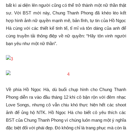
bất kì ai diện lên người cũng có thể trở thành một nữ thần thật
sự. Với BST mới này, Chung Thanh Phong đã khéo léo kết
hợp hình ảnh nữ quyền mạnh mẽ, bản lĩnh, tự tin của Hồ Ngọc
Hà cùng với các thiết kế tinh tế, tỉ mỉ và tôn dáng của anh để
cùng truyền tải thông điệp về nữ quyền: “Hãy tôn vinh người
bạn yêu như một nữ thần”.
Về phía Hồ Ngọc Hà, dù buổi chụp hình cho Chung Thanh
Phong diễn ra vào đầu tháng 12 khi cô bận rộn với đêm nhạc
Love Songs, nhưng cô vẫn chịu khó thực hiện hết các shoot
ảnh để ủng hộ NTK. Hồ Ngọc Hà cho biết cô yêu thích các
BST của Chung Thanh Phong vì chúng luôn mang một ý nghĩa
đặc biệt đối với phái đẹp. Đó không chỉ là trang phục mà còn là