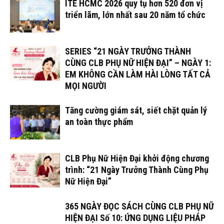
ITE HCMC 2026 quy tụ hơn 520 đơn vị
triển lãm, lớn nhất sau 20 năm tổ chức
SERIES “21 NGÀY TRƯỞNG THÀNH
CÙNG CLB PHỤ NỮ HIỆN ĐẠI” – NGÀY 1:
EM KHÔNG CẦN LÀM HÀI LÒNG TẤT CẢ
MỌI NGƯỜI
Tăng cường giám sát, siết chặt quản lý
an toàn thực phẩm
CLB Phụ Nữ Hiện Đại khởi động chương
trình: “21 Ngày Trưởng Thành Cùng Phụ
Nữ Hiện Đại”
365 NGÀY ĐỌC SÁCH CÙNG CLB PHỤ NỮ
HIỆN ĐẠI Số 10: ỨNG DỤNG LIỆU PHÁP