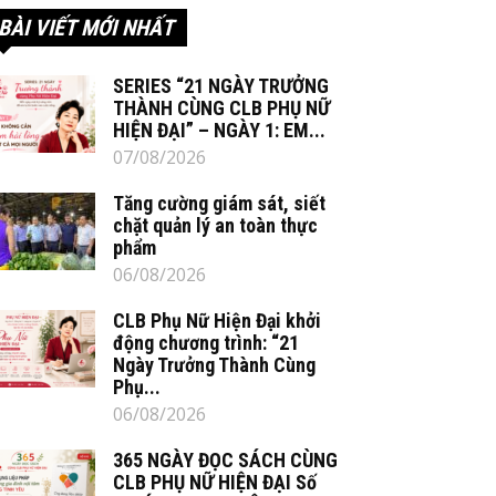
BÀI VIẾT MỚI NHẤT
SERIES “21 NGÀY TRƯỞNG
THÀNH CÙNG CLB PHỤ NỮ
HIỆN ĐẠI” – NGÀY 1: EM...
07/08/2026
Tăng cường giám sát, siết
chặt quản lý an toàn thực
phẩm
06/08/2026
CLB Phụ Nữ Hiện Đại khởi
động chương trình: “21
Ngày Trưởng Thành Cùng
Phụ...
06/08/2026
365 NGÀY ĐỌC SÁCH CÙNG
CLB PHỤ NỮ HIỆN ĐẠI Số