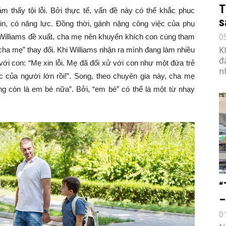
T
 thấy tội lỗi. Bởi thực tế, vấn đề này có thể khắc phục
s
tin, có năng lực. Đồng thời, gánh nặng công việc của phụ
0
Williams đề xuất, cha mẹ nên khuyến khích con cùng tham
K
“cha mẹ” thay đổi. Khi Williams nhận ra mình đang làm nhiều
đ
 với con: “Mẹ xin lỗi. Mẹ đã đối xử với con như một đứa trẻ
n
 của người lớn rồi!”. Song, theo chuyên gia này, cha mẹ
 còn là em bé nữa”. Bởi, “em bé” có thể là một từ nhạy
“
–
0