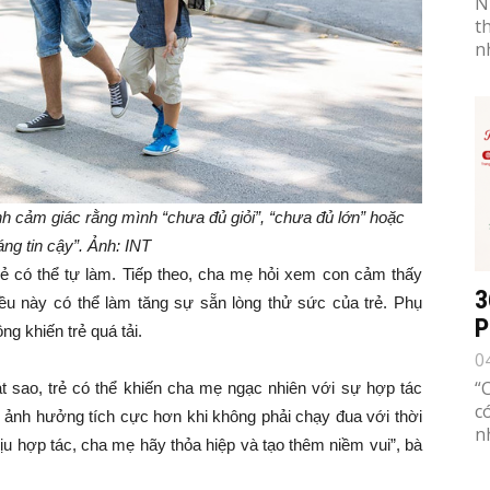
N
t
n
ành cảm giác rằng mình “chưa đủ giỏi”, “chưa đủ lớn” hoặc
ng tin cậy”. Ảnh: INT
ẻ có thể tự làm. Tiếp theo, cha mẹ hỏi xem con cảm thấy
3
u này có thể làm tăng sự sẵn lòng thử sức của trẻ. Phụ
P
ng khiến trẻ quá tải.
0
“
át sao, trẻ có thể khiến cha mẹ ngạc nhiên với sự hợp tác
c
ó ảnh hưởng tích cực hơn khi không phải chạy đua với thời
n
ịu hợp tác, cha mẹ hãy thỏa hiệp và tạo thêm niềm vui”, bà