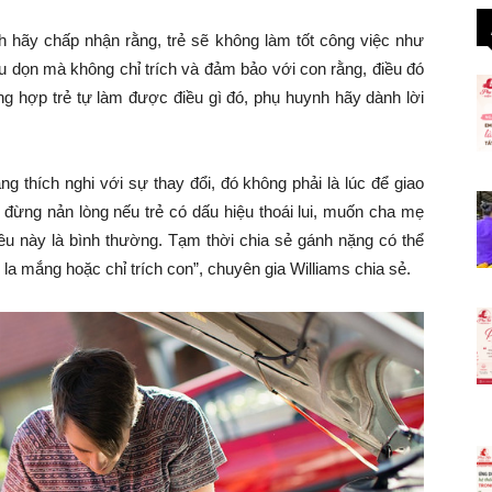
h hãy chấp nhận rằng, trẻ sẽ không làm tốt công việc như
au dọn mà không chỉ trích và đảm bảo với con rằng, điều đó
ờng hợp trẻ tự làm được điều gì đó, phụ huynh hãy dành lời
g thích nghi với sự thay đổi, đó không phải là lúc để giao
ừng nản lòng nếu trẻ có dấu hiệu thoái lui, muốn cha mẹ
iều này là bình thường. Tạm thời chia sẻ gánh nặng có thể
la mắng hoặc chỉ trích con”, chuyên gia Williams chia sẻ.