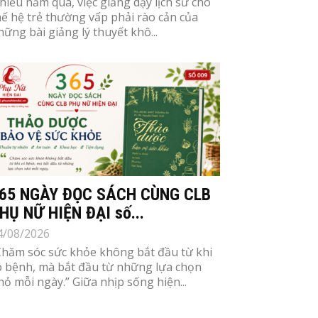
hiều năm qua, việc giảng dạy lịch sử cho
hế hệ trẻ thường vấp phải rào cản của
hững bài giảng lý thuyết khô...
65 NGÀY ĐỌC SÁCH CÙNG CLB
HỤ NỮ HIỆN ĐẠI số...
4/08/2026
Chăm sóc sức khỏe không bắt đầu từ khi
ó bệnh, mà bắt đầu từ những lựa chọn
hỏ mỗi ngày.” Giữa nhịp sống hiện...