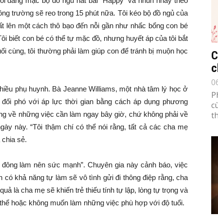
 tôi đang mặc bộ đồ ngủ hát bài “Happy” và nhún nhảy theo
uông trường sẽ reo trong 15 phút nữa. Tôi kéo bộ đồ ngủ của
ất lên một cách thô bạo đến nỗi gần như nhấc bổng con bé
Tôi biết con bé có thể tự mặc đồ, nhưng huyết áp của tôi bắt
Cuối cùng, tôi thường phải làm giúp con để tránh bị muộn học
C
c
0
 nhiều phụ huynh. Bà Jeanne Williams, một nhà tâm lý học ở
P
đối phó với áp lực thời gian bằng cách áp dụng phương
c
ắng về những việc cần làm ngay bây giờ, chứ không phải về
th
ày này. “Tôi thậm chí có thể nói rằng, tất cả các cha mẹ
 chia sẻ.
ố đông làm nên sức mạnh”. Chuyên gia này cảnh báo, việc
có khả năng tự làm sẽ vô tình gửi đi thông điệp rằng, cha
ả là cha mẹ sẽ khiến trẻ thiếu tính tự lập, lòng tự trọng và
g thể hoặc không muốn làm những việc phù hợp với độ tuổi.