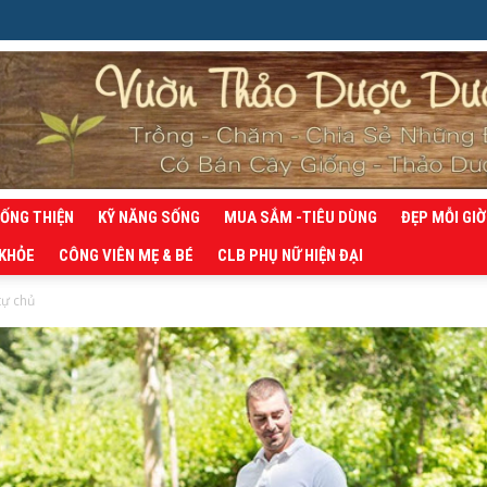
SỐNG THIỆN
KỸ NĂNG SỐNG
MUA SẮM -TIÊU DÙNG
ĐẸP MỖI GIỜ
 KHỎE
CÔNG VIÊN MẸ & BÉ
CLB PHỤ NỮ HIỆN ĐẠI
 tự chủ