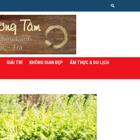
GIẢI TRÍ
KHÔNG GIAN ĐẸP
ẨM THỰC & DU LỊCH