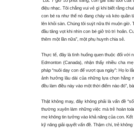
“Lúc 7 giờ 55 phút sáng, con gái sáu tuổi của
điệu nhạc. Tôi chẳng vui vẻ gì khi biết rằng ch
con bé ra như thể nó đang cháy và kéo quần t
lên khỏi sàn. Chúng tôi suýt nữa thì muộn giờ. 
đầu tăng vọt khi nhìn con bé giở trò trì hoãn. 
thêm một lần nữa”, một phụ huynh chia sẻ.
Thực tế, đây là tình huống quen thuộc đối với
Edmonton (Canada), nhận thấy nhiều cha mẹ 
pháp “nuôi dạy con để vượt qua ngày”: Họ lo l
ảnh hưởng lâu dài của những lựa chọn hằng ng
đều làm điều này vào một thời điểm nào đó”, bà
Thật không may, đây không phải là vấn đề “s
thường xuyên làm những việc mà trẻ hoàn toàn 
mẹ không tin tưởng vào khả năng của con. Kết qu
kỹ năng giải quyết vấn đề. Thậm chí, trẻ khôn