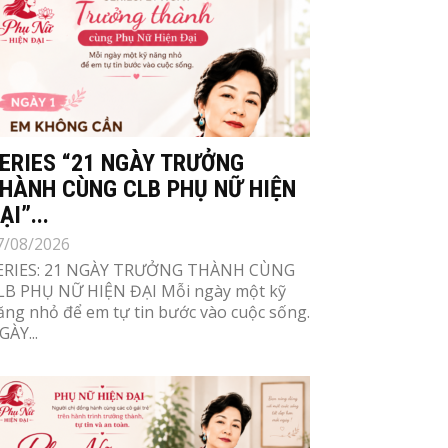
ERIES “21 NGÀY TRƯỞNG
HÀNH CÙNG CLB PHỤ NỮ HIỆN
ẠI”...
7/08/2026
ERIES: 21 NGÀY TRƯỞNG THÀNH CÙNG
LB PHỤ NỮ HIỆN ĐẠI Mỗi ngày một kỹ
ăng nhỏ để em tự tin bước vào cuộc sống.
GÀY...