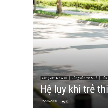
Công viên Mẹ & bé
Công viên Mẹ & Bé
Tiêu
Hệ lụy khi trẻ th
25/01/2026
0