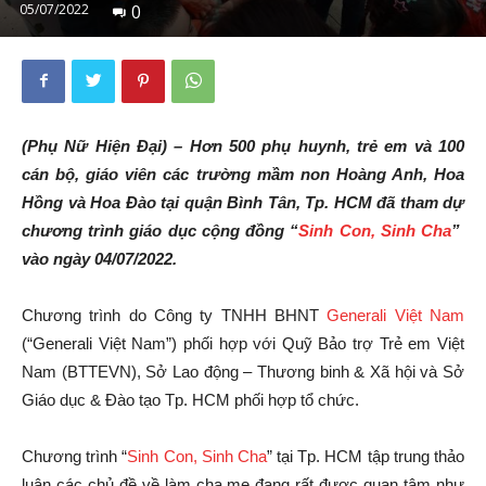
05/07/2022
0
(Phụ Nữ Hiện Đại) – Hơn 500 phụ huynh, trẻ em và 100
cán bộ, giáo viên các trường mầm non Hoàng Anh, Hoa
Hồng và Hoa Đào tại quận Bình Tân, Tp. HCM đã tham dự
chương trình giáo dục cộng đồng “
Sinh Con, Sinh Cha
”
vào ngày
04/07/2022.
Chương trình do Công ty TNHH BHNT
Generali Việt Nam
(“Generali Việt Nam”) phối hợp với Quỹ Bảo trợ Trẻ em Việt
Nam (BTTEVN), Sở Lao động – Thương binh & Xã hội và Sở
Giáo dục & Đào tạo Tp. HCM phối hợp tổ chức.
Chương trình “
Sinh Con, Sinh Cha
” tại Tp. HCM tập trung thảo
luận các chủ đề về làm cha mẹ đang rất được quan tâm như