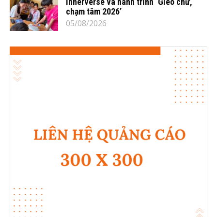
Innerverse và hành trình ‘Gieo chữ,
chạm tâm 2026’
05/08/2026