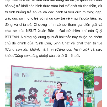
bảo vệ trẻ khỏi các hình thức xâm hại thể chất và tinh thần, xử
trí tình huống trẻ ăn vạ và các hành vi tiêu cực thường gặp,
giáo dục sớm cho trẻ với ví dụ dạy trẻ về ý nghĩa của tiền, lao
động và chia sẻ. Chương trình có sự tham gia diễn giải và
chia sẻ của NSƯT Xuân Bắc – Đại sứ thiện chí của Quỹ
BTTEVN. Những nội dung tại buổi hội thảo này thuộc ba nhóm
chủ đề chính của “Sinh Con, Sinh Cha” về phát triển trí tuệ
(Cùng con lớn khôn)
, hành vi
(Cùng con hành xử)
và sức
khỏe
(Cùng con sống khỏe)
của trẻ từ 0 – 6 tuổi.