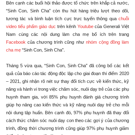
Bên cạnh các buổi hội thảo được tổ chức trên khắp cả nước,
“Sinh Con, Sinh Cha” còn thu hút hàng triệu lượt theo dõi,
tương tác và bình luận tích cực trực tuyến thông qua
chuỗi
video tiểu phẩm giáo dục
trên kênh
Youtube
của Generali Việt
Nam cùng các nội dung làm cha mẹ bổ ích trên trang
Facebook
của chương trình cũng như
nhóm cộng đồng làm
cha mẹ
“Sinh Con, Sinh Cha”.
Tháng 5 vừa qua, “Sinh Con, Sinh Cha” đã công bố các kết
quả của báo cáo tác động độc lập cho giai đoạn thí điểm 2020
– 2021, ghi nhận rõ nét sự thay đổi tích cực về kiến thức, kỹ
năng và hành vi trong việc chăm sóc, nuôi dạy trẻ của các phụ
huynh tham gia, với 85% phụ huynh đánh giá chương trình
giúp họ nâng cao kiến thức và kỹ năng nuôi dạy trẻ cho mỗi
nội dung tập huấn. Bên cạnh đó, 97% phụ huynh đã thay đổi
cách thức chăm sóc nuôi dạy con theo các gợi ý của chương
trình, đồng thời chương trình cũng giúp 97% phụ huynh giảm