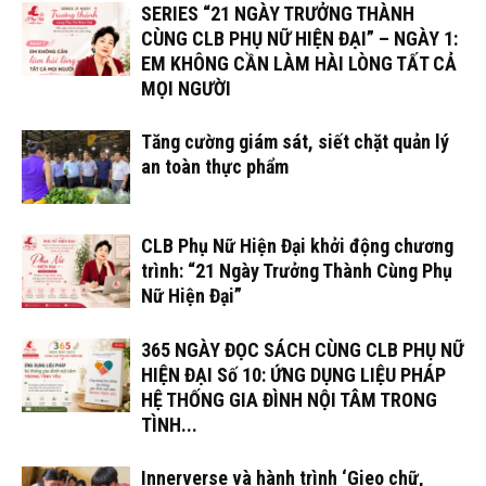
SERIES “21 NGÀY TRƯỞNG THÀNH
CÙNG CLB PHỤ NỮ HIỆN ĐẠI” – NGÀY 1:
EM KHÔNG CẦN LÀM HÀI LÒNG TẤT CẢ
MỌI NGƯỜI
Tăng cường giám sát, siết chặt quản lý
an toàn thực phẩm
CLB Phụ Nữ Hiện Đại khởi động chương
trình: “21 Ngày Trưởng Thành Cùng Phụ
Nữ Hiện Đại”
365 NGÀY ĐỌC SÁCH CÙNG CLB PHỤ NỮ
HIỆN ĐẠI Số 10: ỨNG DỤNG LIỆU PHÁP
HỆ THỐNG GIA ĐÌNH NỘI TÂM TRONG
TÌNH...
Innerverse và hành trình ‘Gieo chữ,