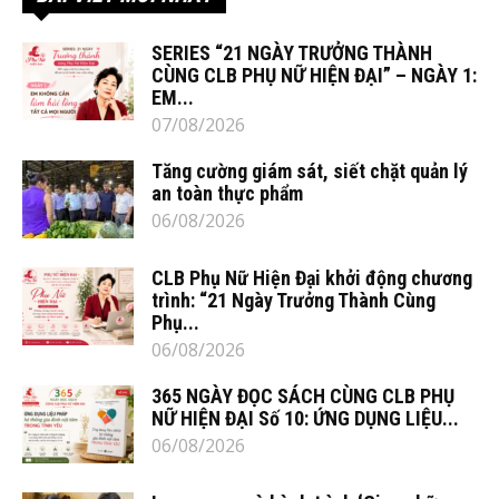
SERIES “21 NGÀY TRƯỞNG THÀNH
CÙNG CLB PHỤ NỮ HIỆN ĐẠI” – NGÀY 1:
EM...
07/08/2026
Tăng cường giám sát, siết chặt quản lý
an toàn thực phẩm
06/08/2026
CLB Phụ Nữ Hiện Đại khởi động chương
trình: “21 Ngày Trưởng Thành Cùng
Phụ...
06/08/2026
365 NGÀY ĐỌC SÁCH CÙNG CLB PHỤ
NỮ HIỆN ĐẠI Số 10: ỨNG DỤNG LIỆU...
06/08/2026