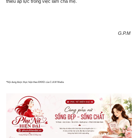
thiểu áp lực trong việc làm cha mẹ.
G.P.M
*Nội dung được thực hiện theo ĐKKD của C.A.M Media