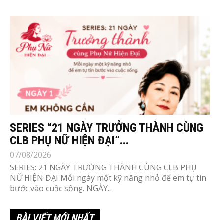
SERIES “21 NGÀY TRƯỞNG THÀNH CÙNG
CLB PHỤ NỮ HIỆN ĐẠI”...
07/08/2026
SERIES: 21 NGÀY TRƯỞNG THÀNH CÙNG CLB PHỤ
NỮ HIỆN ĐẠI Mỗi ngày một kỹ năng nhỏ để em tự tin
bước vào cuộc sống. NGÀY...
BÀI VIẾT MỚI NHẤT