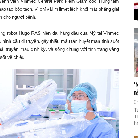
ệnh viện Vinmec Central Park kiêm Giám đốc Trung tâm
hao tác bóc tách, vì chỉ vài milimet lệch khỏi mặt phẳng giải
m cho người bệnh.
hống robot Hugo RAS hiện đại hàng đầu của Mỹ tại Vinmec
hình cầu di truyền, gây thiếu máu tán huyết mạn tính suốt
i truyền máu định kỳ, và sống chung với tình trạng vàng
sốt về chiều.
‘
t
0
T
T
h