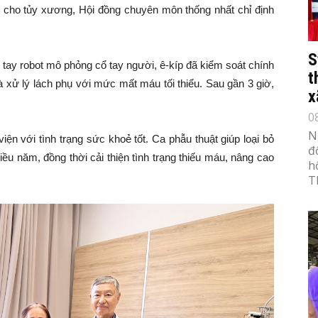
tải cho tủy xương, Hội đồng chuyên môn thống nhất chỉ định
S
h tay robot mô phỏng cổ tay người, ê-kíp đã kiểm soát chính
t
à xử lý lách phụ với mức mất máu tối thiểu. Sau gần 3 giờ,
x
0
N
ện với tình trạng sức khoẻ tốt. Ca phẫu thuật giúp loại bỏ
đ
ều năm, đồng thời cải thiện tình trạng thiếu máu, nâng cao
h
T