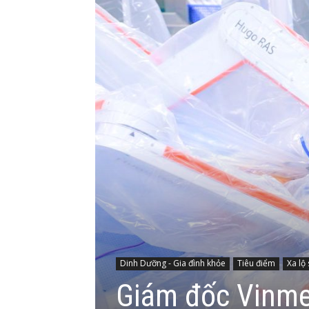
Dinh Dưỡng - Gia đình khỏe
Tiêu điểm
Xa lộ
Giám đốc Vinmec