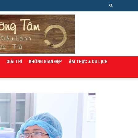
GIẢI TRÍ
KHÔNG GIAN ĐẸP
ẨM THỰC & DU LỊCH