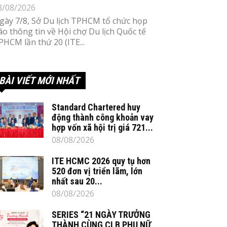
8/08/2026
gày 7/8, Sở Du lịch TPHCM tổ chức họp
áo thông tin về Hội chợ Du lịch Quốc tế
PHCM lần thứ 20 (ITE...
BÀI VIẾT MỚI NHẤT
Standard Chartered huy
động thành công khoản vay
hợp vốn xã hội trị giá 721...
08/08/2026
ITE HCMC 2026 quy tụ hơn
520 đơn vị triển lãm, lớn
nhất sau 20...
08/08/2026
SERIES “21 NGÀY TRƯỞNG
THÀNH CÙNG CLB PHỤ NỮ