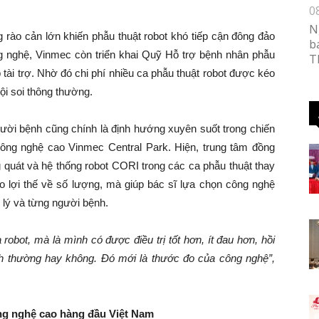
0
N
g rào cản lớn khiến phẫu thuật robot khó tiếp cận đông đảo
b
g nghệ, Vinmec còn triển khai Quỹ Hỗ trợ bệnh nhân phẫu
T
ài trợ. Nhờ đó chi phí nhiều ca phẫu thuật robot được kéo
ội soi thông thường.
ười bệnh cũng chính là định hướng xuyên suốt trong chiến
Công nghệ cao Vinmec Central Park. Hiện, trung tâm đồng
g quát và hệ thống robot CORI trong các ca phẫu thuật thay
 lợi thế về số lượng, mà giúp bác sĩ lựa chọn công nghệ
 lý và từng người bệnh.
 robot
,
mà là mình có được điều trị tốt hơn, ít đau hơn, hồi
nh thường hay không. Đó mới là thước đo của công nghệ
”
,
ng nghệ cao hàng đầu Việt Nam