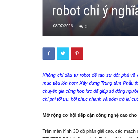
robot chỉ ý ngh
08/07/2026
0
Không chỉ đầu tư robot để tạo
sự đột phá
về 
mục tiêu lớn hơn:
X
ây dựng Trung tâm Phẫu t
chuyên gia cùng hợp lực để giúp
số đông
người 
chi phí
tối ưu
, hồi phục nhanh và sớm trở lại c
Mở rộng cơ hội tiếp cận công nghệ cao cho
Trên màn hình 3D độ phân giải cao, các mạch má