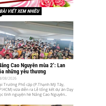
BÀI VIẾT XEM NHIỀU
Nắng Cao Nguyên mùa 2’: Lan
ỏa những yêu thương
4/08/2026
ại Trường Phổ cập (P.Thạnh Mỹ Tây,
P.HCM) vừa diễn ra Lễ tổng kết dự án Dạy
ọc tình nguyện hè Nắng Cao Nguyên...