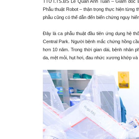
TTƯT.TS.BS Lê Quan Anh Tuấn – Giám đốc B
Phẫu thuật Robot – thận trọng thực hiện từng t
phẫu cũng có thể dẫn đến biến chứng nguy hiể
Đây là ca phẫu thuật đầu tiên ứng dụng hệ t
Central Park. Người bệnh mắc chứng hồng cầu 
hơn 10 năm. Trong thời gian dài, bệnh nhân phả
da, mệt mỏi, hụt hơi, đau nhức xương khớp và 