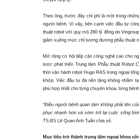
Theo ông, trước đây chi phí là một trong nhữn
người bệnh. Vì vậy, bên cạnh việc đầu tư côn
thuật robot với quy mô 280 tỷ đồng do Vingroup t
giảm xuống mức chỉ tương đương phẫu thuật n
Mở rộng cơ hội tiếp cận công nghệ cao cho ng
lược phát triển Trung tâm Phẫu thuật Robot 
thời vận hành robot Hugo RAS trong ngoại tổn
khớp. Việc đầu tư đa nền tảng không nhằm tạo
phù hợp nhất cho từng chuyên khoa, từng bệnh
“
Điều người bệnh quan tâm không phải tên của
phục nhanh hơn và sớm trở lại cuộc sống bì
TS.BS Lê Quan Anh Tuấn chia sẻ.
Mục tiêu trở thành
trung tâm ngoại khoa cô