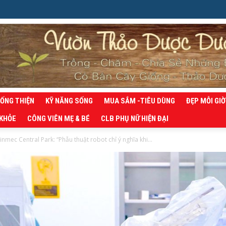
SỐNG THIỆN
KỸ NĂNG SỐNG
MUA SẮM -TIÊU DÙNG
ĐẸP MỖI GIỜ
 KHỎE
CÔNG VIÊN MẸ & BÉ
CLB PHỤ NỮ HIỆN ĐẠI
nmec Central Park: “Phẫu thuật robot chỉ ý nghĩa khi...