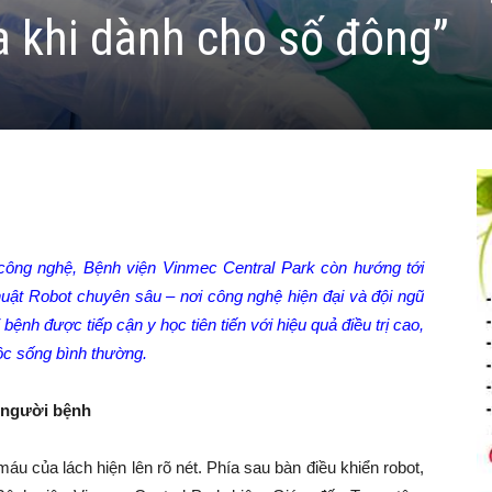
ĩa khi dành cho số đông”
công nghệ, Bệnh viện Vinmec Central Park
còn
hướng tới
huật Robot
chuyên sâu
–
nơi công nghệ
hiện đại
và đội ngũ
bệnh được tiếp cận y học tiên tiến với hiệu quả điều trị cao,
uộc sống bình thường.
 người bệnh
u của lách hiện lên rõ nét. Phía sau bàn điều khiển robot,