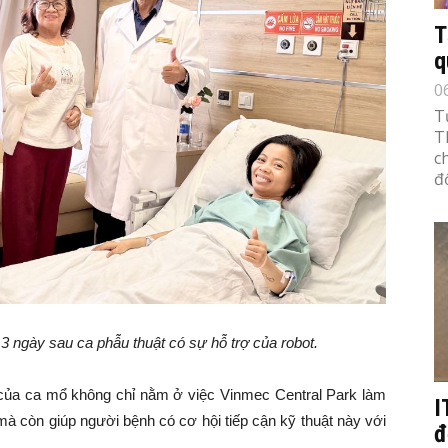
T
q
0
T
T
c
đố
3 ngày sau ca phẫu thuật có sự hỗ trợ của robot.
 của ca mổ không chỉ nằm ở việc Vinmec Central Park làm
I
 mà còn giúp người bệnh có cơ hội tiếp cận kỹ thuật này với
đ