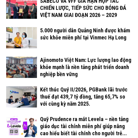
SABECO VÀ VFF GIA HẠN HỢP TÁC
CHIẾN LƯỢC, TIẾP SỨC CHO BÓNG ĐÁ
VIỆT NAM GIAI ĐOẠN 2026 – 2029
5.000 người dân Quảng Ninh được khám
sức khỏe miễn phí tại Vinmec Hạ Long
Ajinomoto Việt Nam: Lực lượng lao động
khỏe mạnh là nền tảng phát triển doanh
nghiệp bền vững
Kết thúc Quý II/2026, PGBank lãi trước
thuế đạt 439,7 tỷ đồng, tăng 65,7% so
với cùng kỳ năm 2025.
Quỹ Prudence ra mắt Levela – nền tảng
giáo dục tài chính miễn phí giúp nâng
cao hiểu biết tài chính cho người trẻ...