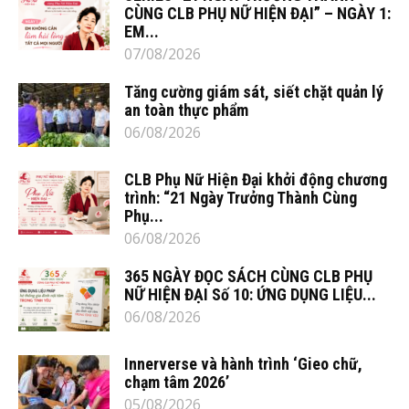
CÙNG CLB PHỤ NỮ HIỆN ĐẠI” – NGÀY 1:
EM...
07/08/2026
Tăng cường giám sát, siết chặt quản lý
an toàn thực phẩm
06/08/2026
CLB Phụ Nữ Hiện Đại khởi động chương
trình: “21 Ngày Trưởng Thành Cùng
Phụ...
06/08/2026
365 NGÀY ĐỌC SÁCH CÙNG CLB PHỤ
NỮ HIỆN ĐẠI Số 10: ỨNG DỤNG LIỆU...
06/08/2026
Innerverse và hành trình ‘Gieo chữ,
chạm tâm 2026’
05/08/2026