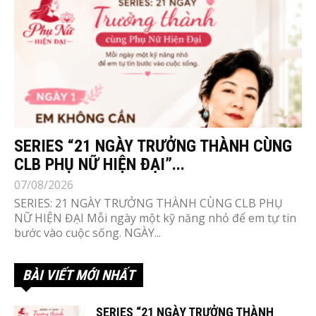
SERIES “21 NGÀY TRƯỞNG THÀNH CÙNG
CLB PHỤ NỮ HIỆN ĐẠI”...
07/08/2026
SERIES: 21 NGÀY TRƯỞNG THÀNH CÙNG CLB PHỤ
NỮ HIỆN ĐẠI Mỗi ngày một kỹ năng nhỏ để em tự tin
bước vào cuộc sống. NGÀY...
BÀI VIẾT MỚI NHẤT
SERIES “21 NGÀY TRƯỞNG THÀNH