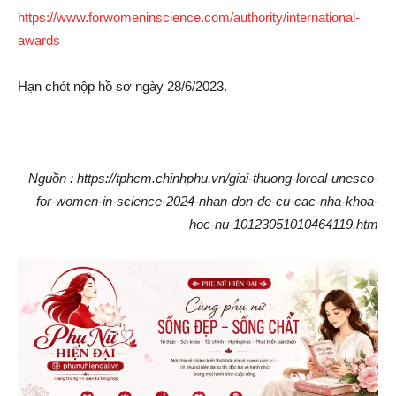
https://www.forwomeninscience.com/authority/international-
awards
Hạn chót nộp hồ sơ ngày 28/6/2023.
Nguồn : https://tphcm.chinhphu.vn/giai-thuong-loreal-unesco-
for-women-in-science-2024-nhan-don-de-cu-cac-nha-khoa-
hoc-nu-10123051010464119.htm