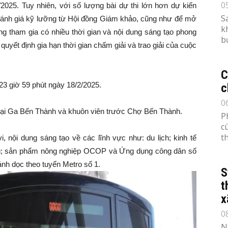
0
025. Tuy nhiên, với số lượng bài dự thi lớn hơn dự kiến
S
sự đánh giá kỹ lưỡng từ Hội đồng Giám khảo, cũng như để mở
k
ng tham gia có nhiều thời gian và nội dung sáng tạo phong
b
uyết định gia hạn thời gian chấm giải và trao giải của cuộc
C
23 giờ 59 phút ngày 18/2/2025.
c
0
5 tại Ga Bến Thành và khuôn viên trước Chợ Bến Thành.
P
c
th
, nội dung sáng tạo về các lĩnh vực như: du lịch; kinh tế
ng; sản phẩm nông nghiệp OCOP và Ứng dụng công dân số
ánh dọc theo tuyến Metro số 1.
S
t
x
0
N