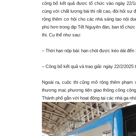
công bố kết quả được tổ chức vào ngày 22/1/2
cùng với chất lượng bài thi rất cao, đòi hỏi 
rộng thêm cơ hội cho các nhà sáng tạo nội du
phú hơn trong dịp Tết Nguyên đán, ban tổ chức q
thi. Cụ thể như sau:
– Thời hạn nộp bài: hạn chót được kéo dài đến 
– Công bố kết quả và trao giải: ngày 22/2/202
Ngoài ra, cuộc thi cũng mở rộng thêm phạm vi
thương mại; phương tiện giao thông công cộ
Thành phố gắn với hoạt động tại các nhà ga nh