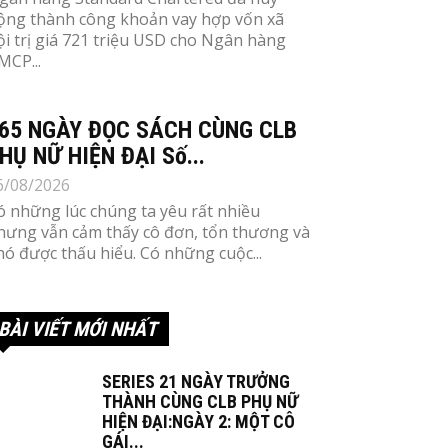
ộng thành công khoản vay hợp vốn xã
ội trị giá 721 triệu USD cho Ngân hàng
MCP...
65 NGÀY ĐỌC SÁCH CÙNG CLB
HỤ NỮ HIỆN ĐẠI Số...
6/08/2026
ó những lúc chúng ta yêu rất nhiều
hưng vẫn cảm thấy cô đơn, tổn thương và
hó được thấu hiểu. Có những cuộc...
BÀI VIẾT MỚI NHẤT
SERIES 21 NGÀY TRƯỞNG
THÀNH CÙNG CLB PHỤ NỮ
HIỆN ĐẠI:NGÀY 2: MỘT CÔ
GÁI...