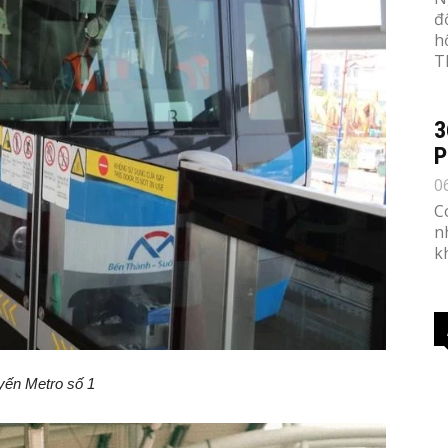
đ
h
T
3
P
0
C
n
k
yến Metro số 1