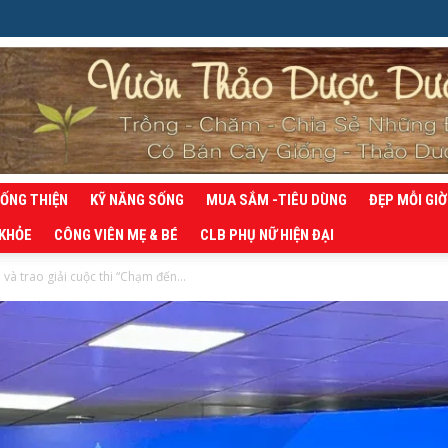
SỐNG THIỆN
KỸ NĂNG SỐNG
MUA SẮM -TIÊU DÙNG
ĐẸP MỖI GIỜ
 KHỎE
CÔNG VIÊN MẸ & BÉ
CLB PHỤ NỮ HIỆN ĐẠI
và trao giải cuộc thi “Chạm đến...