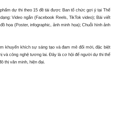
phẩm dự thi theo 15 đề tài được Ban tổ chức gợi ý tại Thể
 dạng: Video ngắn (Facebook Reels, TikTok video); Bài viết
 đồ họa (Poster, infographic, ảnh minh họa); Chuỗi hình ảnh
ằm khuyến khích sự sáng tạo và đam mê đổi mới, đặc biệt
hị và công nghệ tương lai. Đây là cơ hội để người dự thi thể
 thị văn minh, hiện đại.