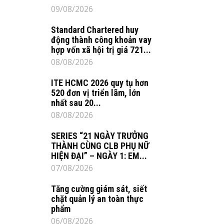
09/08/2026
Standard Chartered huy
động thành công khoản vay
hợp vốn xã hội trị giá 721...
08/08/2026
ITE HCMC 2026 quy tụ hơn
520 đơn vị triển lãm, lớn
nhất sau 20...
08/08/2026
SERIES “21 NGÀY TRƯỞNG
THÀNH CÙNG CLB PHỤ NỮ
HIỆN ĐẠI” – NGÀY 1: EM...
07/08/2026
Tăng cường giám sát, siết
chặt quản lý an toàn thực
phẩm
06/08/2026