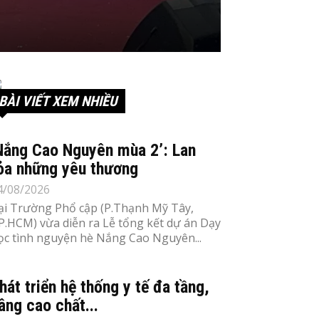
BÀI VIẾT XEM NHIỀU
Nắng Cao Nguyên mùa 2’: Lan
ỏa những yêu thương
4/08/2026
ại Trường Phổ cập (P.Thạnh Mỹ Tây,
P.HCM) vừa diễn ra Lễ tổng kết dự án Dạy
ọc tình nguyện hè Nắng Cao Nguyên...
hát triển hệ thống y tế đa tầng,
âng cao chất...