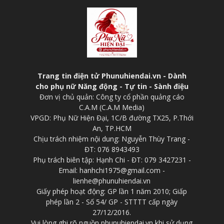
Trang tin điện tử Phunuhiendai.vn - Dành
cho phụ nữ Năng động - Tự tin - Sành điệu
Đơn vị chủ quản: Công ty cổ phần quảng cáo
C.A.M (C.A.M Media)
VPGD: Phụ Nữ Hiện Đại, 1C/B đường TX25, P.Thới
An, TP.HCM
Chịu trách nhiệm nội dung: Nguyễn Thùy Trang -
ĐT: 076 8943493
Phụ trách biên tập: Hạnh Chi - ĐT: 079 3427231 -
Email: hanhchi1975@gmail.com -
lienhe@phunuhiendai.vn
Giấy phép hoạt động: GP lần 1 năm 2010; Giấp
phép lần 2 - Số 54/ GP - STTTT cấp ngày
27/12/2016.
Vui lòng ghi rõ nguồn phunuhiendai.vn khi sử dụng