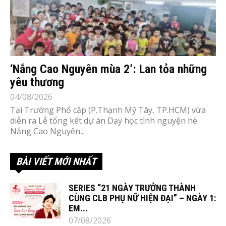
‘Nắng Cao Nguyên mùa 2’: Lan tỏa những
yêu thương
04/08/2026
Tại Trường Phổ cập (P.Thạnh Mỹ Tây, TP.HCM) vừa
diễn ra Lễ tổng kết dự án Dạy học tình nguyện hè
Nắng Cao Nguyên...
BÀI VIẾT MỚI NHẤT
SERIES “21 NGÀY TRƯỞNG THÀNH
CÙNG CLB PHỤ NỮ HIỆN ĐẠI” – NGÀY 1:
EM...
07/08/2026