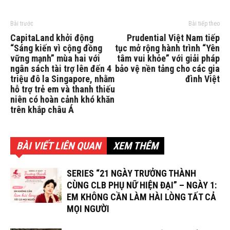
Bài trước
Bài tiếp theo
CapitaLand khởi động
Prudential Việt Nam tiếp
“Sáng kiến vì cộng đồng
tục mở rộng hành trình “Yên
vững mạnh” mùa hai với
tâm vui khỏe” với giải pháp
ngân sách tài trợ lên đến 4
bảo vệ nền tảng cho các gia
triệu đô la Singapore, nhằm
đình Việt
hỗ trợ trẻ em và thanh thiếu
niên có hoàn cảnh khó khăn
trên khắp châu Á
BÀI VIẾT LIÊN QUAN
XEM THÊM
SERIES “21 NGÀY TRƯỞNG THÀNH
CÙNG CLB PHỤ NỮ HIỆN ĐẠI” – NGÀY 1:
EM KHÔNG CẦN LÀM HÀI LÒNG TẤT CẢ
MỌI NGƯỜI