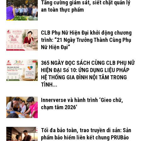
Tăng cường giám sát, siết chặt quản lý
an toàn thực phẩm
CLB Phụ Nữ Hiện Đại khởi động chương
trình: “21 Ngày Trưởng Thành Cùng Phụ
Nữ Hiện Đại”
365 NGÀY ĐỌC SÁCH CÙNG CLB PHỤ NỮ
HIỆN ĐẠI Số 10: ỨNG DỤNG LIỆU PHÁP
HỆ THỐNG GIA ĐÌNH NỘI TÂM TRONG
TÌNH...
Innerverse và hành trình ‘Gieo chữ,
chạm tâm 2026’
Tối đa bảo toàn, trao truyền di sản: Sản
phẩm bảo hiểm liên kết chung PRUBảo