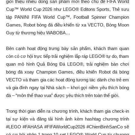
giới thiệu nhiều dòng sản phẩm mới theo chủ đề FIFA World
Cup™ World Cup 2026 như LEGO® Editons Sports, Thẻ sưu
tập PANINI FIFA World Cup™, Football Spinner Champion
Games, Robot bóng đá điều khiển từ xa VECTO, Bóng Moon
Guy từ thương hiệu WABOBA…
Bên cạnh hoạt động trưng bày sản phẩm, khách tham quan
còn có cơ hội trực tiếp trải nghiệm lắp ráp LEGO® tự do, tham
quan mô hình Quả Bóng Đá LEGO®, trải nghiệm bàn chơi
bóng đá xoay Champion Games, điều khiển Robot đá bóng
VECTO và tham gia các hoạt động tương tác dành cho trẻ em
và gia đình ngay tại Nhà sách – khơi gợi niềm yêu thích bóng
đá – “môn thể thao vua” được yêu thích trên toàn thế giới.
Trong thời gian diễn ra chương trình, khách tham gia check-in
tại sự kiện và đăng tải hình ảnh kèm hashtag chương trình
#LEGO #FAHASA #FIFAWorldCup2026 #ChienBinhSanCo sẽ
có cơ hội nhận 1 trong 10 set LEGO® World Cup từ chương