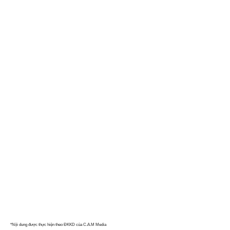
*Nội dung được thực hiện theo ĐKKD của C.A.M Media