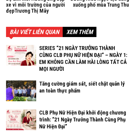
xe vì môi trường của người
xuống phố mùa Trung Thu
đẹpTrương Thị Mây
BÀI VIẾT LIÊN QUAN
XEM THÊM
SERIES “21 NGÀY TRƯỞNG THÀNH
CÙNG CLB PHỤ NỮ HIỆN ĐẠI” – NGÀY 1:
EM KHÔNG CẦN LÀM HÀI LÒNG TẤT CẢ
MỌI NGƯỜI
Tăng cường giám sát, siết chặt quản lý
an toàn thực phẩm
CLB Phụ Nữ Hiện Đại khởi động chương
trình: “21 Ngày Trưởng Thành Cùng Phụ
Nữ Hiện Đại”