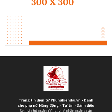
Trang tin điện tử Phunuhiendai.vn - Dành
cho phụ nữ Năng động - Tự tin - Sành điệu
Đơn vị chủ quản: Công ty cổ phần quảng cáo