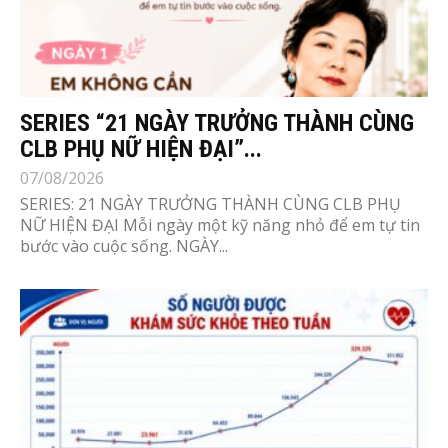
SERIES “21 NGÀY TRƯỞNG THÀNH CÙNG
CLB PHỤ NỮ HIỆN ĐẠI”...
07/08/2026
SERIES: 21 NGÀY TRƯỞNG THÀNH CÙNG CLB PHỤ
NỮ HIỆN ĐẠI Mỗi ngày một kỹ năng nhỏ để em tự tin
bước vào cuộc sống. NGÀY...