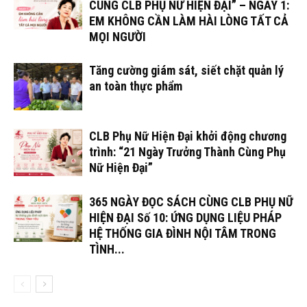
CÙNG CLB PHỤ NỮ HIỆN ĐẠI” – NGÀY 1:
EM KHÔNG CẦN LÀM HÀI LÒNG TẤT CẢ
MỌI NGƯỜI
Tăng cường giám sát, siết chặt quản lý
an toàn thực phẩm
CLB Phụ Nữ Hiện Đại khởi động chương
trình: “21 Ngày Trưởng Thành Cùng Phụ
Nữ Hiện Đại”
365 NGÀY ĐỌC SÁCH CÙNG CLB PHỤ NỮ
HIỆN ĐẠI Số 10: ỨNG DỤNG LIỆU PHÁP
HỆ THỐNG GIA ĐÌNH NỘI TÂM TRONG
TÌNH...