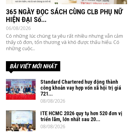
365 NGÀY ĐỌC SÁCH CÙNG CLB PHỤ NỮ
HIỆN ĐẠI Số...
06/08/2026
Có những lúc chúng ta yêu rất nhiều nhưng vẫn cảm
thấy cô đơn, tổn thương và khó được thấu hiểu. Có
những cuộc...
BÀI VIẾT MỚI NHẤT
Standard Chartered huy động thành
công khoản vay hợp vốn xã hội trị giá
721...
08/08/2026
ITE HCMC 2026 quy tụ hơn 520 đơn vị
triển lãm, lớn nhất sau 20...
08/08/2026