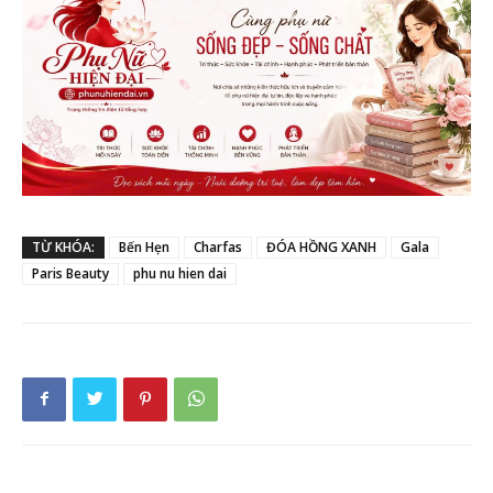
TỪ KHÓA:
Bến Hẹn
Charfas
ĐÓA HỒNG XANH
Gala
Paris Beauty
phu nu hien dai