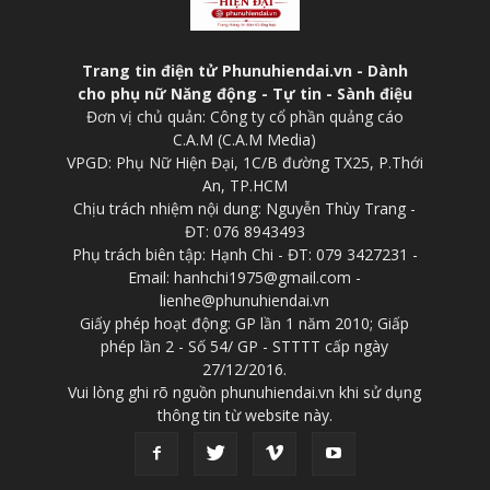
Trang tin điện tử Phunuhiendai.vn - Dành
cho phụ nữ Năng động - Tự tin - Sành điệu
Đơn vị chủ quản: Công ty cổ phần quảng cáo
C.A.M (C.A.M Media)
VPGD: Phụ Nữ Hiện Đại, 1C/B đường TX25, P.Thới
An, TP.HCM
Chịu trách nhiệm nội dung: Nguyễn Thùy Trang -
ĐT: 076 8943493
Phụ trách biên tập: Hạnh Chi - ĐT: 079 3427231 -
Email: hanhchi1975@gmail.com -
lienhe@phunuhiendai.vn
Giấy phép hoạt động: GP lần 1 năm 2010; Giấp
phép lần 2 - Số 54/ GP - STTTT cấp ngày
27/12/2016.
Vui lòng ghi rõ nguồn phunuhiendai.vn khi sử dụng
thông tin từ website này.