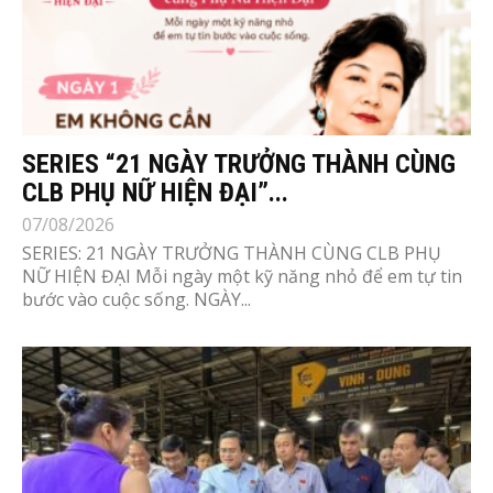
SERIES “21 NGÀY TRƯỞNG THÀNH CÙNG
CLB PHỤ NỮ HIỆN ĐẠI”...
07/08/2026
SERIES: 21 NGÀY TRƯỞNG THÀNH CÙNG CLB PHỤ
NỮ HIỆN ĐẠI Mỗi ngày một kỹ năng nhỏ để em tự tin
bước vào cuộc sống. NGÀY...