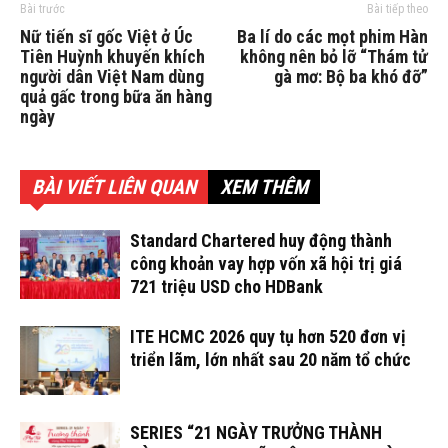
Bài trước
Bài tiếp theo
Nữ tiến sĩ gốc Việt ở Úc
Ba lí do các mọt phim Hàn
Tiên Huỳnh khuyến khích
không nên bỏ lỡ “Thám tử
người dân Việt Nam dùng
gà mơ: Bộ ba khó đỡ”
quả gấc trong bữa ăn hàng
ngày
BÀI VIẾT LIÊN QUAN
XEM THÊM
Standard Chartered huy động thành
công khoản vay hợp vốn xã hội trị giá
721 triệu USD cho HDBank
ITE HCMC 2026 quy tụ hơn 520 đơn vị
triển lãm, lớn nhất sau 20 năm tổ chức
SERIES “21 NGÀY TRƯỞNG THÀNH