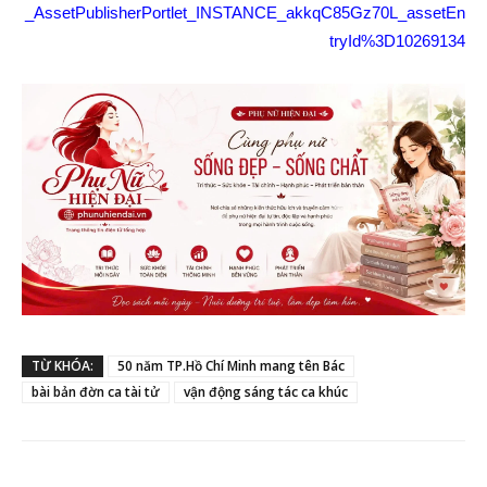
_AssetPublisherPortlet_INSTANCE_akkqC85Gz70L_assetEn
tryId%3D10269134
TỪ KHÓA:
50 năm TP.Hồ Chí Minh mang tên Bác
bài bản đờn ca tài tử
vận động sáng tác ca khúc