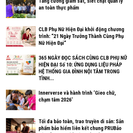
Tăng cường giám sát, siết chặt quản lý
an toàn thực phẩm
CLB Phụ Nữ Hiện Đại khởi động chương
trình: “21 Ngày Trưởng Thành Cùng Phụ
Nữ Hiện Đại”
365 NGÀY ĐỌC SÁCH CÙNG CLB PHỤ NỮ
HIỆN ĐẠI Số 10: ỨNG DỤNG LIỆU PHÁP
HỆ THỐNG GIA ĐÌNH NỘI TÂM TRONG
TÌNH...
Innerverse và hành trình ‘Gieo chữ,
chạm tâm 2026’
Tối đa bảo toàn, trao truyền di sản: Sản
phẩm bảo hiểm liên kết chung PRUBảo