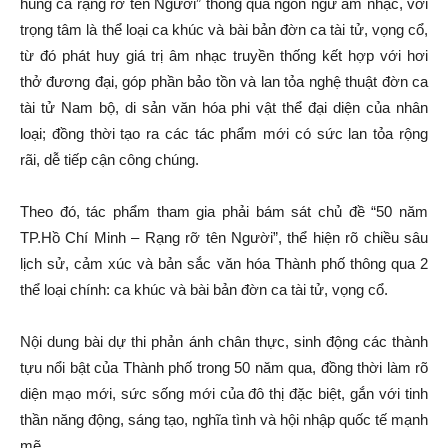
hùng ca rạng rỡ tên Người” thông qua ngôn ngữ âm nhạc, với
trọng tâm là thể loại ca khúc và bài bản đờn ca tài tử, vọng cổ,
từ đó phát huy giá trị âm nhạc truyền thống kết hợp với hơi
thở đương đại, góp phần bảo tồn và lan tỏa nghệ thuật đờn ca
tài tử Nam bộ, di sản văn hóa phi vật thể đại diện của nhân
loại; đồng thời tạo ra các tác phẩm mới có sức lan tỏa rộng
rãi, dễ tiếp cận công chúng.
Theo đó, tác phẩm tham gia phải bám sát chủ đề “50 năm
TP.Hồ Chí Minh – Rạng rỡ tên Người”, thể hiện rõ chiều sâu
lịch sử, cảm xúc và bản sắc văn hóa Thành phố thông qua 2
thể loại chính: ca khúc và bài bản đờn ca tài tử, vọng cổ.
Nội dung bài dự thi phản ánh chân thực, sinh động các thành
tựu nổi bật của Thành phố trong 50 năm qua, đồng thời làm rõ
diện mạo mới, sức sống mới của đô thị đặc biệt, gắn với tinh
thần năng động, sáng tạo, nghĩa tình và hội nhập quốc tế mạnh
mẽ.