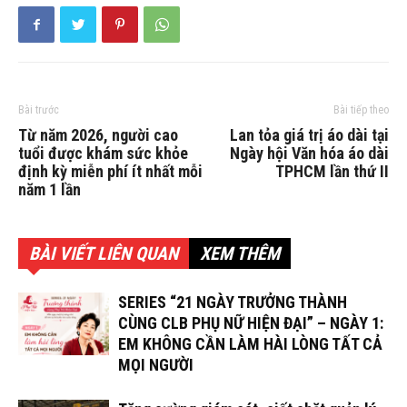
Bài trước
Bài tiếp theo
Từ năm 2026, người cao
Lan tỏa giá trị áo dài tại
tuổi được khám sức khỏe
Ngày hội Văn hóa áo dài
định kỳ miễn phí ít nhất mỗi
TPHCM lần thứ II
năm 1 lần
BÀI VIẾT LIÊN QUAN
XEM THÊM
SERIES “21 NGÀY TRƯỞNG THÀNH
CÙNG CLB PHỤ NỮ HIỆN ĐẠI” – NGÀY 1:
EM KHÔNG CẦN LÀM HÀI LÒNG TẤT CẢ
MỌI NGƯỜI