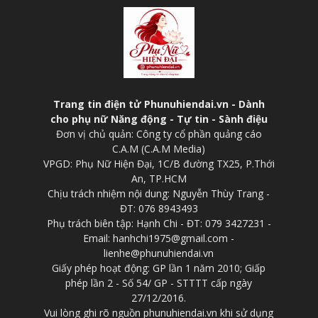
Trang tin điện tử Phunuhiendai.vn - Dành
cho phụ nữ Năng động - Tự tin - Sành điệu
Đơn vị chủ quản: Công ty cổ phần quảng cáo
C.A.M (C.A.M Media)
VPGD: Phụ Nữ Hiện Đại, 1C/B đường TX25, P.Thới
An, TP.HCM
Chịu trách nhiệm nội dung: Nguyễn Thùy Trang -
ĐT: 076 8943493
Phụ trách biên tập: Hạnh Chi - ĐT: 079 3427231 -
Email: hanhchi1975@gmail.com -
lienhe@phunuhiendai.vn
Giấy phép hoạt động: GP lần 1 năm 2010; Giấp
phép lần 2 - Số 54/ GP - STTTT cấp ngày
27/12/2016.
Vui lòng ghi rõ nguồn phunuhiendai.vn khi sử dụng