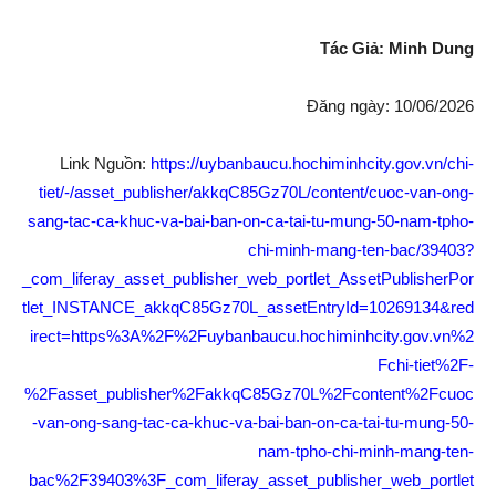
Tác Giả: Minh
Dung
Đăng ngày: 10/06/2026
Link Nguồn:
https://uybanbaucu.hochiminhcity.gov.vn/chi-
tiet/-/asset_publisher/akkqC85Gz70L/content/cuoc-van-ong-
sang-tac-ca-khuc-va-bai-ban-on-ca-tai-tu-mung-50-nam-tpho-
chi-minh-mang-ten-bac/39403?
_com_liferay_asset_publisher_web_portlet_AssetPublisherPor
tlet_INSTANCE_akkqC85Gz70L_assetEntryId=10269134&red
irect=https%3A%2F%2Fuybanbaucu.hochiminhcity.gov.vn%2
Fchi-tiet%2F-
%2Fasset_publisher%2FakkqC85Gz70L%2Fcontent%2Fcuoc
-van-ong-sang-tac-ca-khuc-va-bai-ban-on-ca-tai-tu-mung-50-
nam-tpho-chi-minh-mang-ten-
bac%2F39403%3F_com_liferay_asset_publisher_web_portlet