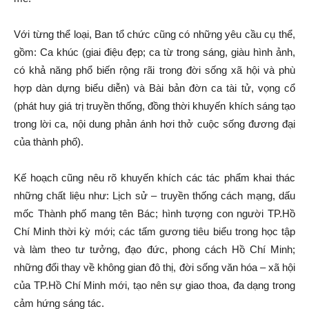
Với từng thể loại, Ban tổ chức cũng có những yêu cầu cụ thể,
gồm: Ca khúc (giai điệu đẹp; ca từ trong sáng, giàu hình ảnh,
có khả năng phổ biến rộng rãi trong đời sống xã hội và phù
hợp dàn dựng biểu diễn) và Bài bản đờn ca tài tử, vọng cổ
(phát huy giá trị truyền thống, đồng thời khuyến khích sáng tạo
trong lời ca, nội dung phản ánh hơi thở cuộc sống đương đại
của thành phố).
Kế hoạch cũng nêu rõ khuyến khích các tác phẩm khai thác
những chất liệu như: Lịch sử – truyền thống cách mạng, dấu
mốc Thành phố mang tên Bác; hình tượng con người TP.Hồ
Chí Minh thời kỳ mới; các tấm gương tiêu biểu trong học tập
và làm theo tư tưởng, đạo đức, phong cách Hồ Chí Minh;
những đổi thay về không gian đô thị, đời sống văn hóa – xã hội
của TP.Hồ Chí Minh mới, tạo nên sự giao thoa, đa dạng trong
cảm hứng sáng tác.