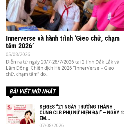
Innerverse và hành trình ‘Gieo chữ, chạm
tâm 2026’
05/08/2026
Diễn ra từ ngày 20/7-28/7/2026 tại 2 tỉnh Đắk Lắk và
Lâm Đồng, Chiến dịch Hè 2026 “InnerVerse – Gieo
chữ, chạm tâm” do...
BÀI VIẾT MỚI NHẤT
SERIES “21 NGÀY TRƯỞNG THÀNH
CÙNG CLB PHỤ NỮ HIỆN ĐẠI” – NGÀY 1:
EM...
07/08/2026