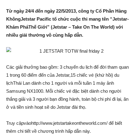
Từ ngày 24/4 đến ngày 22/5/2013, công ty Cổ Phần Hàng
KhôngJetstar Pacific tổ chức cuộc thi mang tên “Jetstar-
Khám PháThế Giới” (Jetstar – Take On The World) với
nhiều giải thưởng vô cùng hấp dẫn.
Các giải thưởng bao gồm: 3 chuyến du lịch để đời tham quan
1 trong 60 điểm đến của Jetstar,15 chiếc vé (khứ hồi) du
lịchThái Lan dành cho 1 người và mỗi tuần 1 máy ảnh
Samsung NX1000. Mỗi chiếc vé đặc biệt dành cho người
thắng giải và 3 người bạn đồng hành, toàn bộ chi phí đi lại, ăn
ở và tiền sinh hoạt sẽ do Jetstar đài thọ.
Truy cậpvàohttp://www.jetstartakeontheworld.com/ để biết
thêm chi tiết về chương trình hấp dẫn này.