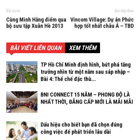
Bài trước
Bài tiếp theo
Cùng Minh Hằng điểm qua
Vincom Village: Dự án Phức
bộ sưu tập Xuân Hè 2013
hợp tốt nhất châu Á – TBD
BÀI VIẾT LIÊN QUAN
XEM THÊM
TP Hồ Chí Minh định hình, bứt phá tăng
trưởng nhìn từ một năm sau sáp nhập –
Bài 4: Thể chế đặc thù...
BNI CONNECT 15 NĂM – PHONG ĐỘ LÀ
NHẤT THỜI, ĐẲNG CẤP MỚI LÀ MÃI MÃI
Dấu hiệu cho biết bạn đã chọn đúng
công việc để phát triển lâu dài