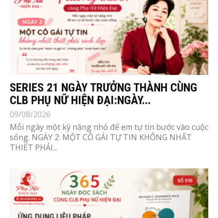
SERIES 21 NGÀY TRƯỞNG THÀNH CÙNG
CLB PHỤ NỮ HIỆN ĐẠI:NGÀY...
09/08/2026
Mỗi ngày một kỹ năng nhỏ để em tự tin bước vào cuộc
sống. NGÀY 2: MỘT CÔ GÁI TỰ TIN KHÔNG NHẤT
THIẾT PHẢI...