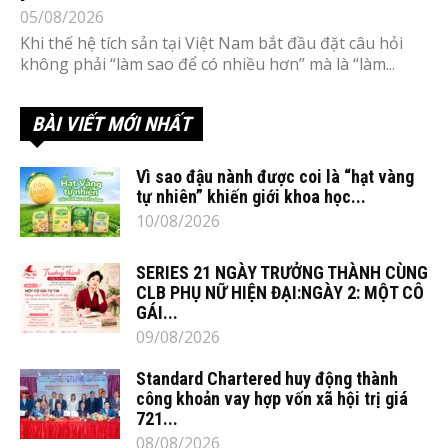
05/08/2026
Khi thế hệ tích sản tại Việt Nam bắt đầu đặt câu hỏi
không phải “làm sao để có nhiều hơn” mà là “làm...
BÀI VIẾT MỚI NHẤT
Vì sao đậu nành được coi là “hạt vàng
tự nhiên” khiến giới khoa học...
10/08/2026
SERIES 21 NGÀY TRƯỞNG THÀNH CÙNG
CLB PHỤ NỮ HIỆN ĐẠI:NGÀY 2: MỘT CÔ
GÁI...
09/08/2026
Standard Chartered huy động thành
công khoản vay hợp vốn xã hội trị giá
721...
08/08/2026