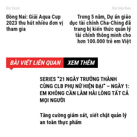
Bài trước
Bài tiếp theo
Đồng Nai: Giải Aqua Cup
Trong 5 năm, Dự án giáo
2023 thu hút nhiều đơn vị
dục tài chính Cha-Ching đã
tham gia
trang bị kiến thức quản lý
tài chính thông minh cho
hơn 100.000 trẻ em Việt
BÀI VIẾT LIÊN QUAN
XEM THÊM
SERIES “21 NGÀY TRƯỞNG THÀNH
CÙNG CLB PHỤ NỮ HIỆN ĐẠI” – NGÀY 1:
EM KHÔNG CẦN LÀM HÀI LÒNG TẤT CẢ
MỌI NGƯỜI
Tăng cường giám sát, siết chặt quản lý
an toàn thực phẩm