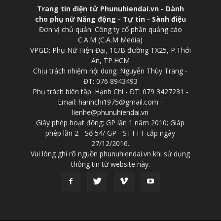
Trang tin điện tử Phunuhiendai.vn - Dành
cho phụ nữ Năng động - Tự tin - Sành điệu
Đơn vị chủ quản: Công ty cổ phần quảng cáo
C.A.M (C.A.M Media)
VPGD: Phụ Nữ Hiện Đại, 1C/B đường TX25, P.Thới
An, TP.HCM
Chịu trách nhiệm nội dung: Nguyễn Thùy Trang -
ĐT: 076 8943493
Phụ trách biên tập: Hạnh Chi - ĐT: 079 3427231 -
Email: hanhchi1975@gmail.com -
lienhe@phunuhiendai.vn
Giấy phép hoạt động: GP lần 1 năm 2010; Giấp
phép lần 2 - Số 54/ GP - STTTT cấp ngày
27/12/2016.
Vui lòng ghi rõ nguồn phunuhiendai.vn khi sử dụng
thông tin từ website này.