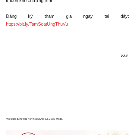
khuôn khổ chương trình.
Đăng ký tham gia ngay tại đây:
https://bit.ly/TamSoatUngThuVu
V.G
*Nội dung được thực hiện theo ĐKKD của C.A.M Media