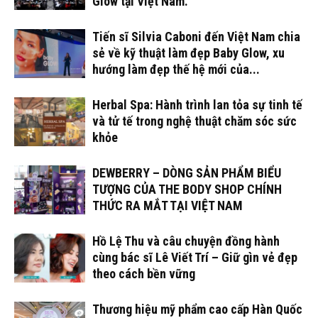
Glow tại Việt Nam.
Tiến sĩ Silvia Caboni đến Việt Nam chia
sẻ về kỹ thuật làm đẹp Baby Glow, xu
hướng làm đẹp thế hệ mới của...
Herbal Spa: Hành trình lan tỏa sự tinh tế
và tử tế trong nghệ thuật chăm sóc sức
khỏe
DEWBERRY – DÒNG SẢN PHẨM BIỂU
TƯỢNG CỦA THE BODY SHOP CHÍNH
THỨC RA MẮT TẠI VIỆT NAM
Hồ Lệ Thu và câu chuyện đồng hành
cùng bác sĩ Lê Viết Trí – Giữ gìn vẻ đẹp
theo cách bền vững
Thương hiệu mỹ phẩm cao cấp Hàn Quốc