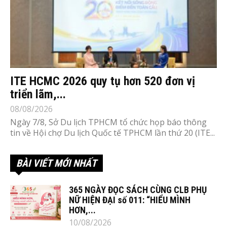
ITE HCMC 2026 quy tụ hơn 520 đơn vị
triển lãm,...
08/08/2026
Ngày 7/8, Sở Du lịch TPHCM tổ chức họp báo thông
tin về Hội chợ Du lịch Quốc tế TPHCM lần thứ 20 (ITE...
BÀI VIẾT MỚI NHẤT
365 NGÀY ĐỌC SÁCH CÙNG CLB PHỤ
NỮ HIỆN ĐẠI số 011: “HIỂU MÌNH
HƠN,...
10/08/2026