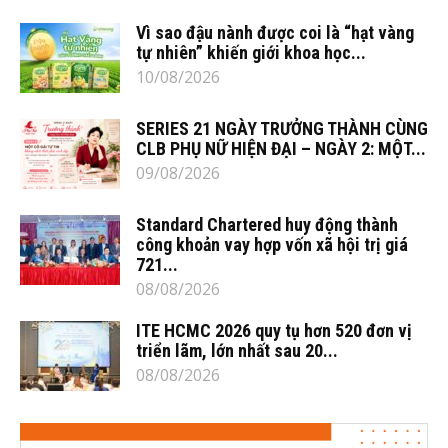
Vì sao đậu nành được coi là “hạt vàng
tự nhiên” khiến giới khoa học...
10/08/2026
SERIES 21 NGÀY TRƯỞNG THÀNH CÙNG
CLB PHỤ NỮ HIỆN ĐẠI – NGÀY 2: MỘT...
09/08/2026
Standard Chartered huy động thành
công khoản vay hợp vốn xã hội trị giá
721...
08/08/2026
ITE HCMC 2026 quy tụ hơn 520 đơn vị
triển lãm, lớn nhất sau 20...
08/08/2026