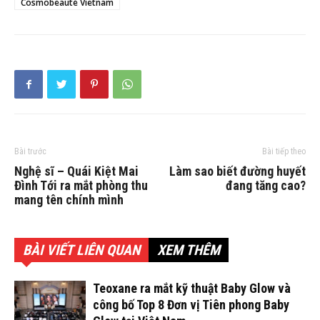
Cosmobeauté Vietnam
Bài trước
Bài tiếp theo
Nghệ sĩ – Quái Kiệt Mai
Làm sao biết đường huyết
Đình Tới ra mắt phòng thu
đang tăng cao?
mang tên chính mình
BÀI VIẾT LIÊN QUAN
XEM THÊM
Teoxane ra mắt kỹ thuật Baby Glow và
công bố Top 8 Đơn vị Tiên phong Baby