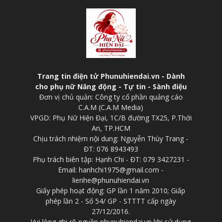
Trang tin điện tử Phunuhiendai.vn - Dành
cho phụ nữ Năng động - Tự tin - Sành điệu
Đơn vị chủ quản: Công ty cổ phần quảng cáo
C.A.M (C.A.M Media)
VPGD: Phụ Nữ Hiện Đại, 1C/B đường TX25, P.Thới
An, TP.HCM
Chịu trách nhiệm nội dung: Nguyễn Thùy Trang -
ĐT: 076 8943493
Phụ trách biên tập: Hạnh Chi - ĐT: 079 3427231 -
Email: hanhchi1975@gmail.com -
lienhe@phunuhiendai.vn
Giấy phép hoạt động: GP lần 1 năm 2010; Giấp
phép lần 2 - Số 54/ GP - STTTT cấp ngày
27/12/2016.
Vui lòng ghi rõ nguồn phunuhiendai.vn khi sử dụng