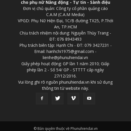
cho phụ nữ Năng động - Tự tin - Sành điệu
Đơn vị chủ quản: Công ty cổ phần quảng cáo
C.A.M (C.A.M Media)
VPGD: Phụ Nữ Hiện Đại, 1C/B đường TX25, P.Thới
An, TP.HCM
Chịu trách nhiệm nội dung: Nguyễn Thùy Trang -
ĐT: 076 8943493
Phụ trách biên tập: Hạnh Chi - ĐT: 079 3427231 -
Email: hanhchi1975@gmail.com -
lienhe@phunuhiendai.vn
Giấy phép hoạt động: GP lần 1 năm 2010; Giấp
phép lần 2 - Số 54/ GP - STTTT cấp ngày
27/12/2016.
Vui lòng ghi rõ nguồn phunuhiendai.vn khi sử dụng
thông tin từ website này.
© Bản quyền thuộc về Phunuhiendai.vn