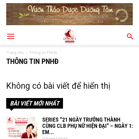
Trang chủ
Thông tin PNHĐ
THÔNG TIN PNHĐ
Không có bài viết để hiển thị
BÀI VIẾT MỚI NHẤT
SERIES “21 NGÀY TRƯỞNG THÀNH
CÙNG CLB PHỤ NỮ HIỆN ĐẠI” – NGÀY 1:
EM...