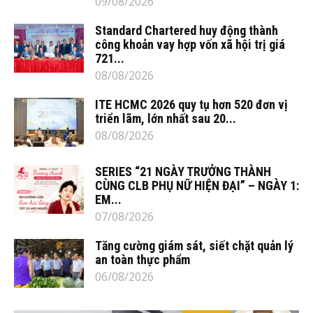
09/08/2026
Standard Chartered huy động thành
công khoản vay hợp vốn xã hội trị giá
721...
08/08/2026
ITE HCMC 2026 quy tụ hơn 520 đơn vị
triển lãm, lớn nhất sau 20...
08/08/2026
SERIES “21 NGÀY TRƯỞNG THÀNH
CÙNG CLB PHỤ NỮ HIỆN ĐẠI” – NGÀY 1:
EM...
07/08/2026
Tăng cường giám sát, siết chặt quản lý
an toàn thực phẩm
06/08/2026