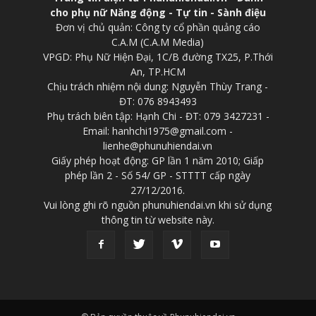
cho phụ nữ Năng động - Tự tin - Sành điệu
Đơn vị chủ quản: Công ty cổ phần quảng cáo
C.A.M (C.A.M Media)
VPGD: Phụ Nữ Hiện Đại, 1C/B đường TX25, P.Thới
An, TP.HCM
Chịu trách nhiệm nội dung: Nguyễn Thùy Trang -
ĐT: 076 8943493
Phụ trách biên tập: Hạnh Chi - ĐT: 079 3427231 -
Email: hanhchi1975@gmail.com -
lienhe@phunuhiendai.vn
Giấy phép hoạt động: GP lần 1 năm 2010; Giấp
phép lần 2 - Số 54/ GP - STTTT cấp ngày
27/12/2016.
Vui lòng ghi rõ nguồn phunuhiendai.vn khi sử dụng
thông tin từ website này.