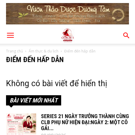
Trang chủ
Ẩm thực & du lịch
Điểm đến hấp dẫn
ĐIỂM ĐẾN HẤP DẪN
Không có bài viết để hiển thị
BÀI VIẾT MỚI NHẤT
SERIES 21 NGÀY TRƯỞNG THÀNH CÙNG
CLB PHỤ NỮ HIỆN ĐẠI:NGÀY 2: MỘT CÔ
GÁI...