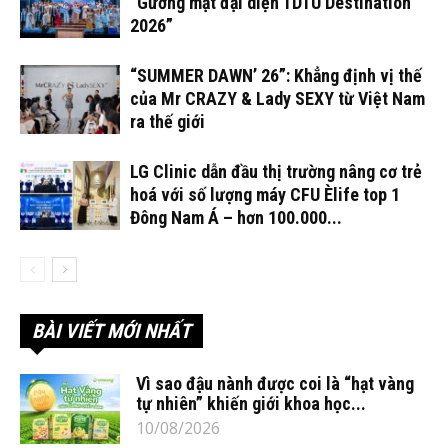
“Gương mặt đại diện TDTU Destination
2026”
“SUMMER DAWN’ 26”: Khẳng định vị thế
của Mr CRAZY & Lady SEXY từ Việt Nam
ra thế giới
LG Clinic dẫn đầu thị trường nâng cơ trẻ
hoá với số lượng máy CFU Èlife top 1
Đông Nam Á – hơn 100.000...
BÀI VIẾT MỚI NHẤT
Vì sao đậu nành được coi là “hạt vàng
tự nhiên” khiến giới khoa học...
10/08/2026