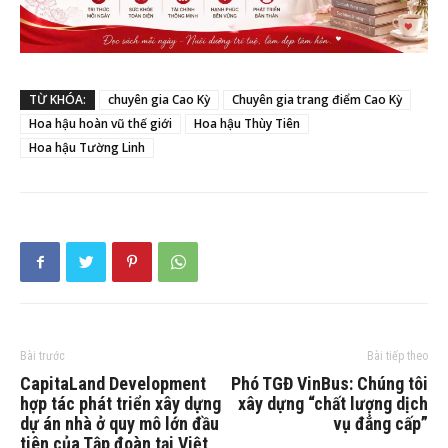
TỪ KHÓA:
chuyên gia Cao Kỳ
Chuyên gia trang điểm Cao Kỳ
Hoa hậu hoàn vũ thế giới
Hoa hậu Thùy Tiên
Hoa hậu Tường Linh
Bài trước
Bài tiếp theo
CapitaLand Development
Phó TGĐ VinBus: Chúng tôi
hợp tác phát triển xây dựng
xây dựng “chất lượng dịch
dự án nhà ở quy mô lớn đầu
vụ đẳng cấp”
tiên của Tập đoàn tại Việt