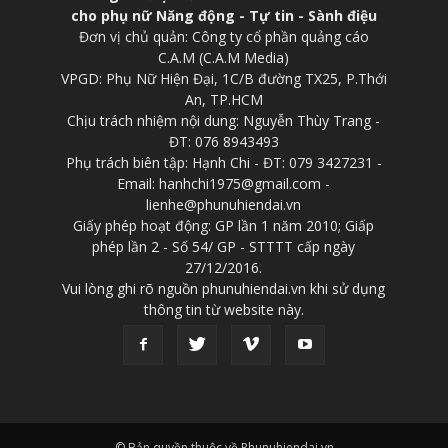
cho phụ nữ Năng động - Tự tin - Sành điệu
Đơn vị chủ quản: Công ty cổ phần quảng cáo
C.A.M (C.A.M Media)
VPGD: Phụ Nữ Hiện Đại, 1C/B đường TX25, P.Thới
An, TP.HCM
Chịu trách nhiệm nội dung: Nguyễn Thùy Trang -
ĐT: 076 8943493
Phụ trách biên tập: Hạnh Chi - ĐT: 079 3427231 -
Email: hanhchi1975@gmail.com -
lienhe@phunuhiendai.vn
Giấy phép hoạt động: GP lần 1 năm 2010; Giấp
phép lần 2 - Số 54/ GP - STTTT cấp ngày
27/12/2016.
Vui lòng ghi rõ nguồn phunuhiendai.vn khi sử dụng
thông tin từ website này.
© Bản quyền thuộc về Phunuhiendai.vn