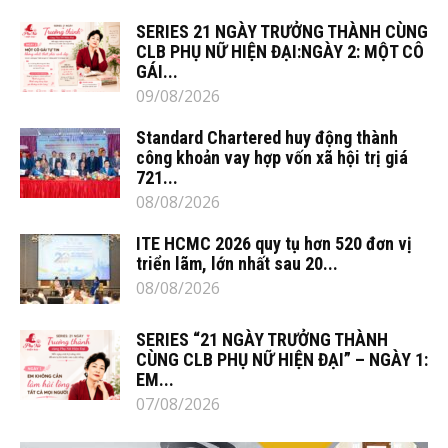
SERIES 21 NGÀY TRƯỞNG THÀNH CÙNG
CLB PHỤ NỮ HIỆN ĐẠI:NGÀY 2: MỘT CÔ
GÁI...
09/08/2026
Standard Chartered huy động thành
công khoản vay hợp vốn xã hội trị giá
721...
08/08/2026
ITE HCMC 2026 quy tụ hơn 520 đơn vị
triển lãm, lớn nhất sau 20...
08/08/2026
SERIES “21 NGÀY TRƯỞNG THÀNH
CÙNG CLB PHỤ NỮ HIỆN ĐẠI” – NGÀY 1:
EM...
07/08/2026