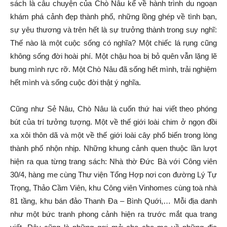
sách là câu chuyện của Chò Nâu kể về hành trình du ngoạn
khám phá cảnh đẹp thành phố, những lồng ghép về tình bạn,
sự yêu thương và trên hết là sự trưởng thành trong suy nghĩ:
Thế nào là một cuộc sống có nghĩa? Một chiếc lá rụng cũng
không sống đời hoài phí. Một chậu hoa bị bỏ quên vẫn lặng lẽ
bung mình rực rỡ. Một Chò Nâu đã sống hết mình, trải nghiệm
hết mình và sống cuộc đời thật ý nghĩa.
Cũng như Sẻ Nâu, Chò Nâu là cuốn thứ hai viết theo phóng
bút của trí tưởng tượng. Một về thế giới loài chim ở ngọn đồi
xa xôi thôn dã và một về thế giới loài cây phổ biến trong lòng
thành phố nhộn nhịp. Những khung cảnh quen thuộc lần lượt
hiện ra qua từng trang sách: Nhà thờ Đức Bà với Công viên
30/4, hàng me cùng Thư viện Tổng Hợp nơi con đường Lý Tự
Trọng, Thảo Cầm Viên, khu Công viên Vinhomes cùng toà nhà
81 tầng, khu bán đảo Thanh Đa – Bình Quới,… Mỗi địa danh
như một bức tranh phong cảnh hiện ra trước mắt qua trang