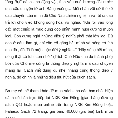
“ông Bụt” dành cho động vật, tình yêu quê hương đất nước
qua câu chuyện từ anh Bàng Vuông… Mỗi nhân vật cứ thế kể
câu chuyện của mình để Chò Nâu chiêm nghiệm và rút ra câu
trả lời cho việc không sống hoài vô nghĩa. “Khi rơi vào lòng
đất, một chiếc lá mục cũng góp phần mình nuôi dưỡng muôn
loài. Con đừng nghĩ những điều ý nghĩa phải thật lớn lao. Dù
con ở đâu, làm gì, chỉ cần cố gắng hết mình và sống có ích
cho đời, đó đã là một cuộc đời ý nghĩa…” “Hãy sống hết mình,
sống thật có ích, con nhé!” (Trích Chò Nâu chu du thành phố)
Lời của Chò mẹ cũng là thông điệp ý nghĩa mà câu chuyện
mang lại. Cách viết dung dị, nhẹ nhàng cùng thông điệp ý
nghĩa, đó chính là những điều thu hút của cuốn sách.
Ba mẹ có thể tham khảo để mua sách cho các bạn nhỏ. Hiện
sách có bán trực tiếp tại NXB Kim Đồng (gian hàng đường
sách Q1) hoặc mua online trên trang NXB Kim Đồng hoặc
Fahasa. Sách 72 trang, giá bán: 40.000 (giá bìa) Link mua