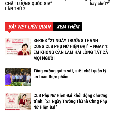
CHẤT LƯỢNG QUỐC GIA”
hay chết?”
LẦN THỨ 2
BÀI VIẾT LIÊN QUAN
XEM THÊM
SERIES “21 NGÀY TRƯỞNG THÀNH
CÙNG CLB PHỤ NỮ HIỆN ĐẠI” – NGÀY 1:
EM KHÔNG CẦN LÀM HÀI LÒNG TẤT CẢ
MỌI NGƯỜI
Tăng cường giám sát, siết chặt quản lý
an toàn thực phẩm
CLB Phụ Nữ Hiện Đại khởi động chương
trình: “21 Ngày Trưởng Thành Cùng Phụ
Nữ Hiện Đại”