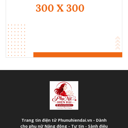
Trang tin điện tử Phunuhiendai.vn - Dành
cho phụ nữ Năng động - Tự tin - Sành điệu