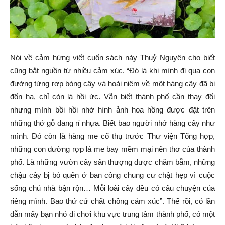
Nói về cảm hứng viết cuốn sách này Thuỷ Nguyên cho biết
cũng bắt nguồn từ nhiều cảm xúc. “Đó là khi mình đi qua con
đường từng rợp bóng cây và hoài niệm về một hàng cây đã bị
đốn hạ, chỉ còn là hồi ức. Vẫn biết thành phố cần thay đổi
nhưng mình bồi hồi nhớ hình ảnh hoa hồng được đặt trên
những thớ gỗ đang rỉ nhựa. Biết bao người nhớ hàng cây như
mình. Đó còn là hàng me cổ thụ trước Thư viện Tổng hợp,
những con đường rợp lá me bay mềm mại nên thơ của thành
phố. Là những vườn cây sân thượng được chăm bẵm, những
chậu cây bị bỏ quên ở ban công chung cư chật hẹp vì cuộc
sống chủ nhà bận rộn… Mỗi loài cây đều có câu chuyện của
riêng mình. Bao thứ cứ chất chồng cảm xúc”. Thế rồi, có lần
dẫn mấy bạn nhỏ đi chơi khu vực trung tâm thành phố, có một