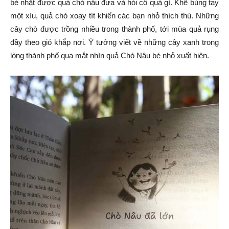
bé nhặt được quả chò nâu đưa và hỏi cô quả gì. Khẽ búng tay
một xíu, quả chò xoay tít khiến các bạn nhỏ thích thú. Những
cây chò được trồng nhiều trong thành phố, tới mùa quả rụng
đầy theo gió khắp nơi. Ý tưởng viết về những cây xanh trong
lòng thành phố qua mắt nhìn quả Chò Nâu bé nhỏ xuất hiện.