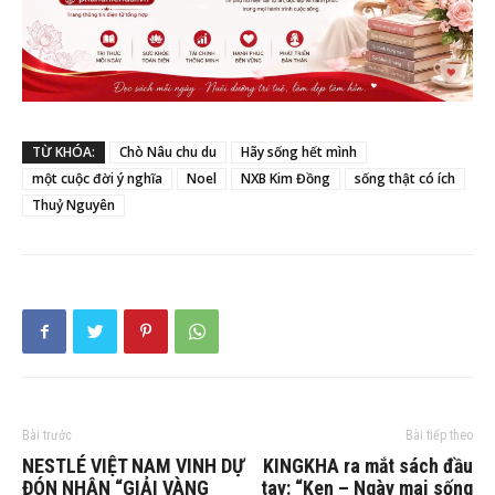
TỪ KHÓA:
Chò Nâu chu du
Hãy sống hết mình
một cuộc đời ý nghĩa
Noel
NXB Kim Đồng
sống thật có ích
Thuỷ Nguyên
Bài trước
Bài tiếp theo
NESTLÉ VIỆT NAM VINH DỰ
KINGKHA ra mắt sách đầu
ĐÓN NHẬN “GIẢI VÀNG
tay: “Ken – Ngày mai sống