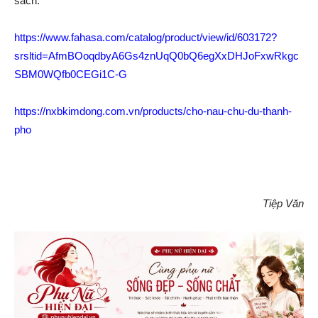
sách:
https://www.fahasa.com/catalog/product/view/id/603172?
srsltid=AfmBOoqdbyA6Gs4znUqQ0bQ6egXxDHJoFxwRkgc
SBM0WQfb0CEGi1C-G
https://nxbkimdong.com.vn/products/cho-nau-chu-du-thanh-
pho
Tiệp Văn