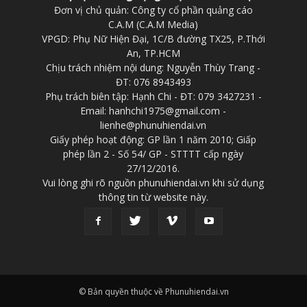
Đơn vị chủ quản: Công ty cổ phần quảng cáo
C.A.M (C.A.M Media)
VPGD: Phụ Nữ Hiện Đại, 1C/B đường TX25, P.Thới
An, TP.HCM
Chịu trách nhiệm nội dung: Nguyễn Thùy Trang -
ĐT: 076 8943493
Phụ trách biên tập: Hạnh Chi - ĐT: 079 3427231 -
Email: hanhchi1975@gmail.com -
lienhe@phunuhiendai.vn
Giấy phép hoạt động: GP lần 1 năm 2010; Giấp
phép lần 2 - Số 54/ GP - STTTT cấp ngày
27/12/2016.
Vui lòng ghi rõ nguồn phunuhiendai.vn khi sử dụng
thông tin từ website này.
© Bản quyền thuộc về Phunuhiendai.vn