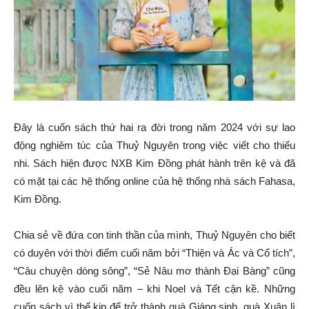
Đây là cuốn sách thứ hai ra đời trong năm 2024 với sự lao
động nghiêm túc của Thuỷ Nguyên trong việc viết cho thiếu
nhi. Sách hiện được NXB Kim Đồng phát hành trên kệ và đã
có mặt tại các hệ thống online của hệ thống nhà sách Fahasa,
Kim Đồng.
Chia sẻ về đứa con tinh thần của mình, Thuỷ Nguyên cho biết
có duyên với thời điểm cuối năm bởi “Thiện và Ác và Cổ tích”,
“Câu chuyện dòng sông”, “Sẻ Nâu mơ thành Đại Bàng” cũng
đều lên kệ vào cuối năm – khi Noel và Tết cận kề. Những
cuốn sách vì thế kịp để trở thành quà Giáng sinh, quà Xuân lì