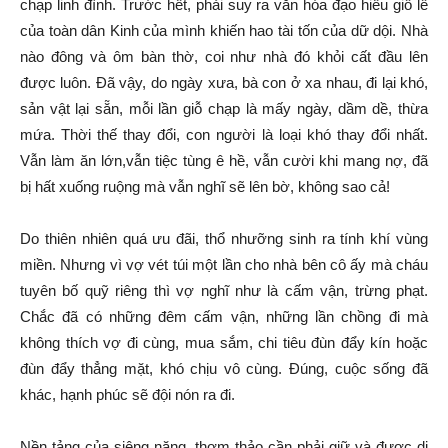
chạp linh đình. Trước hết, phải suy ra văn hóa đạo hiếu giỗ lễ
của toàn dân Kinh của mình khiến hao tài tốn của dữ dội. Nhà
nào đông và ôm bàn thờ, coi như nhà đó khỏi cất đầu lên
được luôn. Đã vậy, do ngày xưa, bà con ở xa nhau, đi lại khó,
sản vật lại sẵn, mỗi lần giỗ chạp là mấy ngày, dầm dề, thừa
mứa. Thời thế thay đổi, con người là loại khó thay đổi nhất.
Vẫn làm ăn lớn,vẫn tiệc tùng ê hề, vẫn cười khi mang nợ, đã
bị hất xuống ruộng mà vẫn nghĩ sẽ lên bờ, không sao cả!
Do thiên nhiên quá ưu đãi, thổ nhưỡng sinh ra tính khí vùng
miền. Nhưng vì vợ vét túi một lần cho nhà bên cô ấy mà cháu
tuyên bố quỹ riêng thì vợ nghĩ như là cấm vận, trừng phạt.
Chắc đã có những đêm cấm vận, những lần chồng đi mà
không thích vợ đi cùng, mua sắm, chi tiêu đùn đẩy kín hoặc
đùn đẩy thẳng mặt, khó chịu vô cùng. Đúng, cuộc sống đã
khác, hạnh phúc sẽ đội nón ra đi.
Nền tảng của siêng năng, thơm thảo cần phải giữ và được di