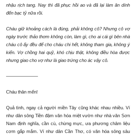
nhậu rịch tang. Nay thì đã phục hồi ao và đã lại làm ăn dính
đến bạc tỷ nữa rồi.
Cháu giữ khoảng cách là đúng, phải không cô? Nhưng cô vợ
ngày trước thảo thơm không còn, làm gì, cho ai cái gì bên nhà
cháu cô ấy đều để cho cháu chi hết, không tham gia, không ý
kiến. Vợ chồng hai quỹ, khó chịu thật, không điều hòa được
nhưng giao cho vợ như là giao trứng cho ác vậy cô.
———————
Cháu thân mến!
Quả tình, ngay cả người miền Tây cũng khác nhau nhiều. Ví
như dân sông Tiền đậm văn hóa miệt vườn như nhà văn Sơn
Nam định nghĩa, cần cù, chừng mực, ưa phương châm liệu
cơm gắp mắm. Ví như dân Cần Thơ, có văn hóa sông sâu