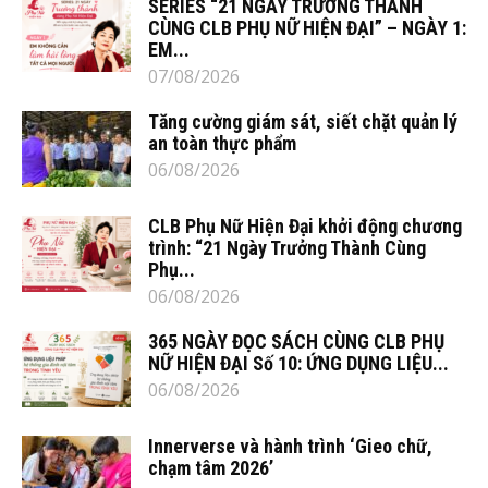
SERIES “21 NGÀY TRƯỞNG THÀNH
CÙNG CLB PHỤ NỮ HIỆN ĐẠI” – NGÀY 1:
EM...
07/08/2026
Tăng cường giám sát, siết chặt quản lý
an toàn thực phẩm
06/08/2026
CLB Phụ Nữ Hiện Đại khởi động chương
trình: “21 Ngày Trưởng Thành Cùng
Phụ...
06/08/2026
365 NGÀY ĐỌC SÁCH CÙNG CLB PHỤ
NỮ HIỆN ĐẠI Số 10: ỨNG DỤNG LIỆU...
06/08/2026
Innerverse và hành trình ‘Gieo chữ,
chạm tâm 2026’