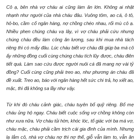
Cô ạ, bên nhà vợ cháu ai cũng làm ăn lớn. Không ai nhặt
nhạnh như người của nhà cháu đâu. Vuông tôm, ao cá, ô tô,
hô-bo, cầm cố ngân hàng, nợ chồng chéo nhau, rối mù cô ạ.
Nhiều phen chúng cháu vạ lây, vì vợ cháu phải cứu nhưng
chúng cháu đều làm công ăn lương, sau khi mua nhà tách
riêng thì có mấy đâu. Lúc cháu biết vợ cháu đã giúp ba má cô
ấy những đồng cuối cùng chúng cháu tích lũy được, cháu điên
tiết quá. Làm sao cứu được người nuôi cá đã mang nợ vài tỷ
đồng? Cuối cùng cũng phải treo ao, như phương án cháu đã
đề xuất. Treo ao, báo với ngân hàng hết sức chi trả, họ xiết ao,
mặc, thì đã không sa lầy như vậy.
Từ khi đó cháu cảnh giác, cháu tuyên bố quỹ riêng. Bố mẹ
cháu ủng hộ ngay. Cháu biết cuộc sống vợ chồng không còn
như xưa nữa. Vợ cháu tủi hờn, khóc lóc, tố giác với ba má vợ,
cháu mặc, cháu phải cầm trịch cái gia đình của mình. Nhưng
lạ lắm cô, nhà vợ cháu nợ thì nợ thế, giỗ vẫn làm to, vẫn ăn