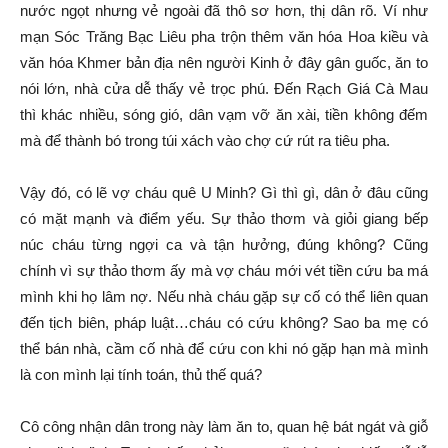
nước ngọt nhưng vẻ ngoài đã thô sơ hơn, thị dân rõ. Ví như
mạn Sóc Trăng Bạc Liêu pha trộn thêm văn hóa Hoa kiều và
văn hóa Khmer bản địa nên người Kinh ở đây gân guốc, ăn to
nói lớn, nhà cửa dễ thấy vẻ trọc phú. Đến Rạch Giá Cà Mau
thì khác nhiều, sóng gió, dân vạm vỡ ăn xài, tiền không đếm
mà để thành bó trong túi xách vào chợ cứ rút ra tiêu pha.
Vậy đó, có lẽ vợ cháu quê U Minh? Gì thì gì, dân ở đâu cũng
có mặt mạnh và điểm yếu. Sự thảo thơm và giỏi giang bếp
núc cháu từng ngợi ca và tận hưởng, đúng không? Cũng
chính vì sự thảo thơm ấy mà vợ cháu mới vét tiền cứu ba má
mình khi họ lâm nợ. Nếu nhà cháu gặp sự cố có thể liên quan
đến tịch biên, pháp luật…cháu có cứu không? Sao ba mẹ có
thể bán nhà, cầm cố nhà để cứu con khi nó gặp hạn mà mình
là con mình lại tính toán, thủ thế quá?
Cô công nhận dân trong này làm ăn to, quan hệ bát ngát và giỗ