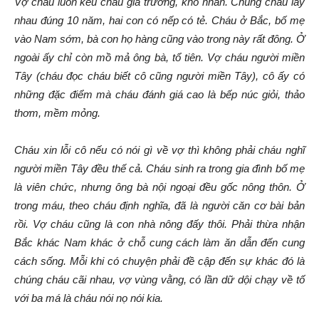
Vợ cháu luôn kêu cháu gia trưởng, khó nhằn. Chúng cháu lấy
nhau đúng 10 năm, hai con có nếp có tẻ. Cháu ở Bắc, bố mẹ
vào Nam sớm, bà con họ hàng cũng vào trong này rất đông. Ở
ngoài ấy chỉ còn mồ mả ông bà, tổ tiên. Vợ cháu người miền
Tây (cháu đọc cháu biết cô cũng người miền Tây), cô ấy có
những đặc điểm mà cháu đánh giá cao là bếp núc giỏi, thảo
thơm, mềm mỏng.
Cháu xin lỗi cô nếu có nói gì về vợ thì không phải cháu nghĩ
người miền Tây đều thế cả. Cháu sinh ra trong gia đình bố mẹ
là viên chức, nhưng ông bà nội ngoại đều gốc nông thôn. Ở
trong máu, theo cháu định nghĩa, đã là người căn cơ bài bản
rồi. Vợ cháu cũng là con nhà nông đấy thôi. Phải thừa nhận
Bắc khác Nam khác ở chỗ cung cách làm ăn dẫn đến cung
cách sống. Mỗi khi có chuyện phải đề cập đến sự khác đó là
chúng cháu cãi nhau, vợ vùng vằng, có lần dữ dội chạy về tố
với ba má là cháu nói nọ nói kia.