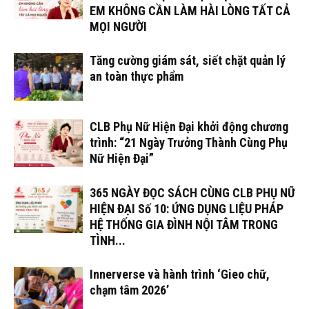
EM KHÔNG CẦN LÀM HÀI LÒNG TẤT CẢ
MỌI NGƯỜI
Tăng cường giám sát, siết chặt quản lý
an toàn thực phẩm
CLB Phụ Nữ Hiện Đại khởi động chương
trình: “21 Ngày Trưởng Thành Cùng Phụ
Nữ Hiện Đại”
365 NGÀY ĐỌC SÁCH CÙNG CLB PHỤ NỮ
HIỆN ĐẠI Số 10: ỨNG DỤNG LIỆU PHÁP
HỆ THỐNG GIA ĐÌNH NỘI TÂM TRONG
TÌNH...
Innerverse và hành trình ‘Gieo chữ,
chạm tâm 2026’