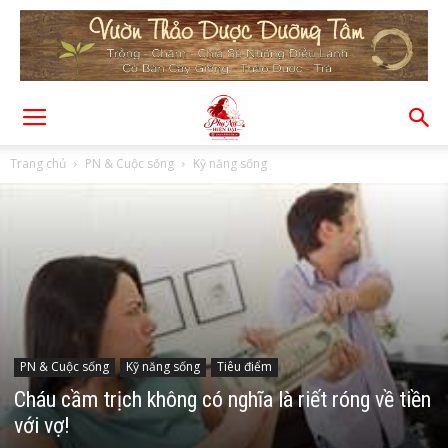
Trang chủ
PN & Cuộc sống
Kỹ năng sống
PN & Cuộc sống
Kỹ năng sống
Tiêu điểm
Cháu cầm trịch không có nghĩa là riết róng về tiền
với vợ!