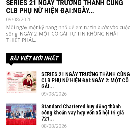
SERIES 21 NGÀY TRƯỞNG THÀNH CÙNG
CLB PHỤ NỮ HIỆN ĐẠI:NGÀY...
09/08/2026
Mỗi ngày một kỹ năng nhỏ để em tự tin bước vào cuộc
sống. NGÀY 2: MỘT CÔ GÁI TỰ TIN KHÔNG NHẤT
THIẾT PHẢI...
BÀI VIẾT MỚI NHẤT
SERIES 21 NGÀY TRƯỞNG THÀNH CÙNG
CLB PHỤ NỮ HIỆN ĐẠI:NGÀY 2: MỘT CÔ
GÁI...
09/08/2026
Standard Chartered huy động thành
công khoản vay hợp vốn xã hội trị giá
721...
08/08/2026