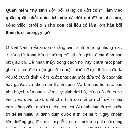
Quan niệm “hy sinh đời bố, củng cố đời con”; làm việc
quần quật, chắt chiu tích cóp cả đời chỉ để lo nhà cửa,
công việc, cưới xin cho con cái liệu có làm lớp hậu bối
thêm lười biếng, ỷ lại?
Ở Việt Nam, nếu ai đó nói rằng bạn “sinh ra trong nhung lụa”,
“sướng từ trong trứng sướng ra” thì có nghĩa là gia đình bạn
rất giàu có. Dễ nhận thấy, trong cách nói này chứa một phần
ghen tị, bởi điều kiện gia đình mặc nhiên được thừa nhận là
yếu tố quyết định điểm xuất phát của một đứa trẻ là cao/thấp
hay gần/xa với đích đến thành công. Và bởi hầu hết các bậc
phụ huynh vẫn quan niệm “hy sinh đời bố, củng cố đời con”;
làm việc quần quật, chắt chiu tích cóp cả đời chỉ để lo nhà
cửa, công việc, cưới xin cho con cái. Ai dành dụm được nhiều
thì để lại nhiều, ai dành dụm được ít thì để lại ít. Ngay khoản
tiền dưỡng già, tổ chức tang lễ và cả… nơi an nghỉ cuối cùng