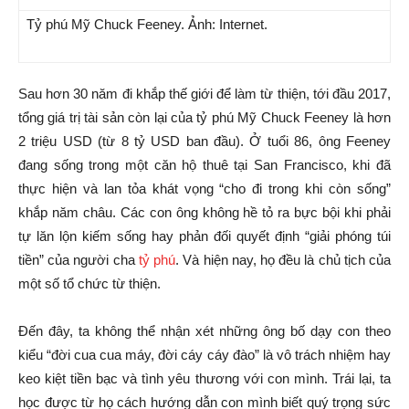
Tỷ phú Mỹ Chuck Feeney. Ảnh: Internet.
Sau hơn 30 năm đi khắp thế giới để làm từ thiện, tới đầu 2017,
tổng giá trị tài sản còn lại của tỷ phú Mỹ Chuck Feeney là hơn
2 triệu USD (từ 8 tỷ USD ban đầu). Ở tuổi 86, ông Feeney
đang sống trong một căn hộ thuê tại San Francisco, khi đã
thực hiện và lan tỏa khát vọng “cho đi trong khi còn sống”
khắp năm châu. Các con ông không hề tỏ ra bực bội khi phải
tự lăn lộn kiếm sống hay phản đối quyết định “giải phóng túi
tiền” của người cha
tỷ phú
. Và hiện nay, họ đều là chủ tịch của
một số tổ chức từ thiện.
Đến đây, ta không thể nhận xét những ông bố dạy con theo
kiểu “đời cua cua máy, đời cáy cáy đào” là vô trách nhiệm hay
keo kiệt tiền bạc và tình yêu thương với con mình. Trái lại, ta
học được từ họ cách hướng dẫn con mình biết quý trọng sức