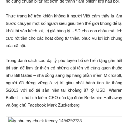
họ cũng chuẩn bị từ rất sớm để tránh “làm phiền” lớp hậu bối.
Thực trạng kể trên khiến không ít người Việt cảm thấy lạ lẫm
trước chuyện một số người siêu giàu trên thế giới không để lại
khối tài sản kếch xù, trị giá hàng tỷ USD cho con cháu mà tích
cực rót tiền cho các hoạt động từ thiện, phục vụ lợi ích chung
của xã hội.
Trong danh sách các đại tỷ phú tuyên bố sẽ hiến tặng gần hết
tài sản để làm từ thiện có những cái tên vô cùng quen thuộc
như Bill Gates – nhà đồng sáng lập hãng phần mềm Microsoft,
người đã đứng vững ở vị trí giàu nhất hành tinh từ tháng
5/2013 với số tài sản hiện tại khoảng 87 tỷ USD, Warren
Buffett – chủ tịch kiêm CEO của tập đoàn Berkshire Hathaway
và ông chủ Facebook Mark Zuckerberg.