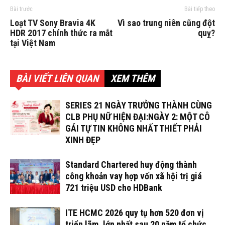
Bài trước
Bài tiếp theo
Loạt TV Sony Bravia 4K
Vì sao trung niên cũng đột
HDR 2017 chính thức ra mắt
quỵ?
tại Việt Nam
BÀI VIẾT LIÊN QUAN
XEM THÊM
SERIES 21 NGÀY TRƯỞNG THÀNH CÙNG
CLB PHỤ NỮ HIỆN ĐẠI:NGÀY 2: MỘT CÔ
GÁI TỰ TIN KHÔNG NHẤT THIẾT PHẢI
XINH ĐẸP
Standard Chartered huy động thành
công khoản vay hợp vốn xã hội trị giá
721 triệu USD cho HDBank
ITE HCMC 2026 quy tụ hơn 520 đơn vị
triển lãm, lớn nhất sau 20 năm tổ chức