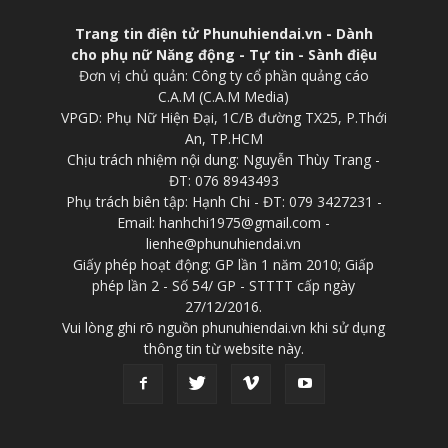
Trang tin điện tử Phunuhiendai.vn - Dành
cho phụ nữ Năng động - Tự tin - Sành điệu
Đơn vị chủ quản: Công ty cổ phần quảng cáo
C.A.M (C.A.M Media)
VPGD: Phụ Nữ Hiện Đại, 1C/B đường TX25, P.Thới
An, TP.HCM
Chịu trách nhiệm nội dung: Nguyễn Thùy Trang -
ĐT: 076 8943493
Phụ trách biên tập: Hạnh Chi - ĐT: 079 3427231 -
Email: hanhchi1975@gmail.com -
lienhe@phunuhiendai.vn
Giấy phép hoạt động: GP lần 1 năm 2010; Giấp
phép lần 2 - Số 54/ GP - STTTT cấp ngày
27/12/2016.
Vui lòng ghi rõ nguồn phunuhiendai.vn khi sử dụng
thông tin từ website này.