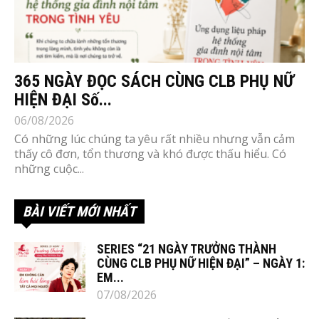
365 NGÀY ĐỌC SÁCH CÙNG CLB PHỤ NỮ
HIỆN ĐẠI Số...
06/08/2026
Có những lúc chúng ta yêu rất nhiều nhưng vẫn cảm
thấy cô đơn, tổn thương và khó được thấu hiểu. Có
những cuộc...
BÀI VIẾT MỚI NHẤT
SERIES “21 NGÀY TRƯỞNG THÀNH
CÙNG CLB PHỤ NỮ HIỆN ĐẠI” – NGÀY 1:
EM...
07/08/2026