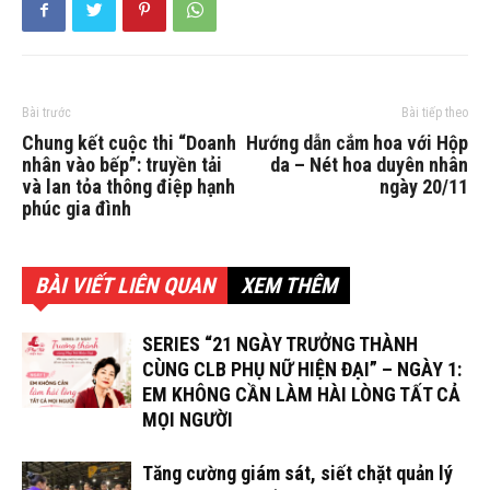
Bài trước
Bài tiếp theo
Chung kết cuộc thi “Doanh
Hướng dẫn cắm hoa với Hộp
nhân vào bếp”: truyền tải
da – Nét hoa duyên nhân
và lan tỏa thông điệp hạnh
ngày 20/11
phúc gia đình
BÀI VIẾT LIÊN QUAN
XEM THÊM
SERIES “21 NGÀY TRƯỞNG THÀNH
CÙNG CLB PHỤ NỮ HIỆN ĐẠI” – NGÀY 1:
EM KHÔNG CẦN LÀM HÀI LÒNG TẤT CẢ
MỌI NGƯỜI
Tăng cường giám sát, siết chặt quản lý