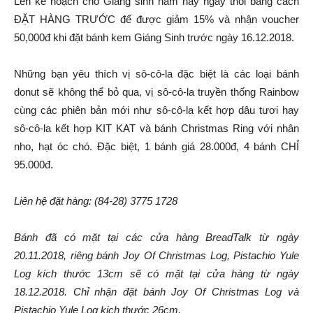
Lên kế hoạch cho Giáng sinh năm nay ngay thôi bằng cách
ĐẶT HÀNG TRƯỚC để được giảm 15% và nhận voucher
50,000đ khi đặt bánh kem Giáng Sinh trước ngày 16.12.2018.
Những bạn yêu thích vị sô-cô-la đặc biệt là các loại bánh
donut sẽ không thể bỏ qua, vị sô-cô-la truyền thống Rainbow
cùng các phiên bản mới như sô-cô-la kết hợp dâu tươi hay
sô-cô-la kết hợp KIT KAT và bánh Christmas Ring với nhân
nho, hạt óc chó. Đặc biệt, 1 bánh giá 28.000đ, 4 bánh CHỈ
95.000đ.
Liên hệ đặt hàng: (84-28) 3775 1728
Bánh đã có mặt tại các cửa hàng BreadTalk từ ngày
20.11.2018, riêng bánh Joy Of Christmas Log, Pistachio Yule
Log kích thước 13cm sẽ có mặt tại cửa hàng từ ngày
18.12.2018. Chỉ nhận đặt bánh Joy Of Christmas Log và
Pistachio Yule Log kich thước 26cm.