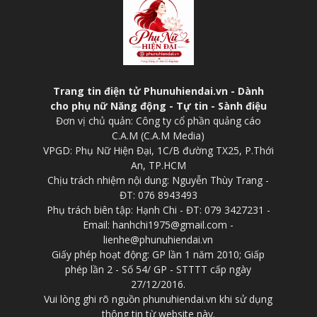
Trang tin điện tử Phunuhiendai.vn - Dành
cho phụ nữ Năng động - Tự tin - Sành điệu
Đơn vị chủ quản: Công ty cổ phần quảng cáo
C.A.M (C.A.M Media)
VPGD: Phụ Nữ Hiện Đại, 1C/B đường TX25, P.Thới
An, TP.HCM
Chịu trách nhiệm nội dung: Nguyễn Thùy Trang -
ĐT: 076 8943493
Phụ trách biên tập: Hạnh Chi - ĐT: 079 3427231 -
Email: hanhchi1975@gmail.com -
lienhe@phunuhiendai.vn
Giấy phép hoạt động: GP lần 1 năm 2010; Giấp
phép lần 2 - Số 54/ GP - STTTT cấp ngày
27/12/2016.
Vui lòng ghi rõ nguồn phunuhiendai.vn khi sử dụng
thông tin từ website này.