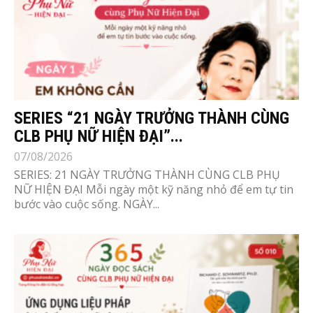
SERIES “21 NGÀY TRƯỞNG THÀNH CÙNG
CLB PHỤ NỮ HIỆN ĐẠI”...
07/08/2026
SERIES: 21 NGÀY TRƯỞNG THÀNH CÙNG CLB PHỤ
NỮ HIỆN ĐẠI Mỗi ngày một kỹ năng nhỏ để em tự tin
bước vào cuộc sống. NGÀY...