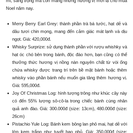
mỉ, sang trọng mà còn mang những hương vị mới lạ cho mùa
Noel năm nay.
Merry Berry Earl Grey: thành phần trà bá tước, hạt dẻ và
dâu tươi chin mọng, mang đến cảm giác mát lạnh và dịu
ngọt. Giá: 420,000đ.
Whisky Surprize: sử dụng thành phần với rượu whishky và
hạt óc chó bên trong bánh, độc đáo hơn, bạn cũng có thể
thưởng thức hương vị nồng nàn nguyên chất từ vòi ống
chứa whisky được trang trí trên bề mặt bánh hoặc thêm
whisky vào phần bánh nếu muốn gia tăng thêm hương vị.
Giá: 595,000đ.
Joy Of Christmas Log: hình tượng trông như khúc cây này
có đến 55% lượng sô-cô-la trong chiếc bánh cùng nhân
quả anh đào. Giá: 300.000đ (size: 13cm), 480.000đ (size:
26cm)
Pistachio Yule Log: Bánh kem bông lan phô mai, hạt dẻ với
lớp kem trắng như tuyết bao phủ. Giá: 350.000đ (size: