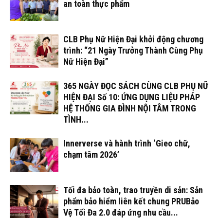
an toàn thực phẩm
CLB Phụ Nữ Hiện Đại khởi động chương
trình: “21 Ngày Trưởng Thành Cùng Phụ
Nữ Hiện Đại”
365 NGÀY ĐỌC SÁCH CÙNG CLB PHỤ NỮ
HIỆN ĐẠI Số 10: ỨNG DỤNG LIỆU PHÁP
HỆ THỐNG GIA ĐÌNH NỘI TÂM TRONG
TÌNH...
Innerverse và hành trình ‘Gieo chữ,
chạm tâm 2026’
Tối đa bảo toàn, trao truyền di sản: Sản
phẩm bảo hiểm liên kết chung PRUBảo
Vệ Tối Đa 2.0 đáp ứng nhu cầu...