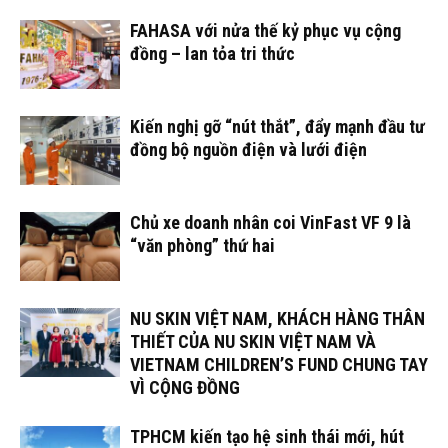
FAHASA với nửa thế kỷ phục vụ cộng
đồng – lan tỏa tri thức
Kiến nghị gỡ “nút thắt”, đẩy mạnh đầu tư
đồng bộ nguồn điện và lưới điện
Chủ xe doanh nhân coi VinFast VF 9 là
“văn phòng” thứ hai
NU SKIN VIỆT NAM, KHÁCH HÀNG THÂN
THIẾT CỦA NU SKIN VIỆT NAM VÀ
VIETNAM CHILDREN’S FUND CHUNG TAY
VÌ CỘNG ĐỒNG
TPHCM kiến tạo hệ sinh thái mới, hút