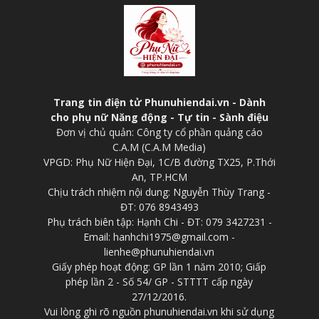
Trang tin điện tử Phunuhiendai.vn - Dành
cho phụ nữ Năng động - Tự tin - Sành điệu
Đơn vị chủ quản: Công ty cổ phần quảng cáo
C.A.M (C.A.M Media)
VPGD: Phụ Nữ Hiện Đại, 1C/B đường TX25, P.Thới
An, TP.HCM
Chịu trách nhiệm nội dung: Nguyễn Thùy Trang -
ĐT: 076 8943493
Phụ trách biên tập: Hạnh Chi - ĐT: 079 3427231 -
Email: hanhchi1975@gmail.com -
lienhe@phunuhiendai.vn
Giấy phép hoạt động: GP lần 1 năm 2010; Giấp
phép lần 2 - Số 54/ GP - STTTT cấp ngày
27/12/2016.
Vui lòng ghi rõ nguồn phunuhiendai.vn khi sử dụng