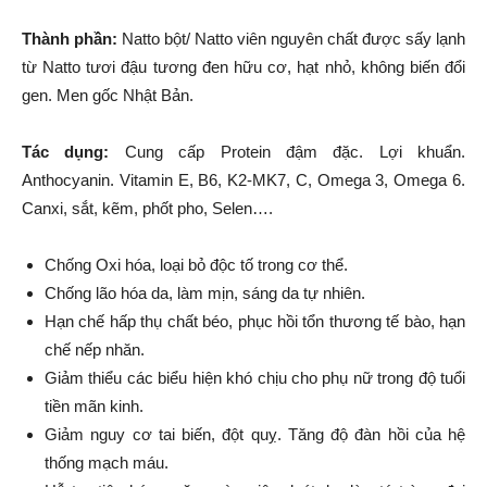
Thành phần:
Natto bột/ Natto viên nguyên chất được sấy lạnh
từ Natto tươi đậu tương đen hữu cơ, hạt nhỏ, không biến đổi
gen. Men gốc Nhật Bản.
Tác dụng:
Cung cấp Protein đậm đặc. Lợi khuẩn.
Anthocyanin. Vitamin E, B6, K2-MK7, C, Omega 3, Omega 6.
Canxi, sắt, kẽm, phốt pho, Selen….
Chống Oxi hóa, loại bỏ độc tố trong cơ thể.
Chống lão hóa da, làm mịn, sáng da tự nhiên.
Hạn chế hấp thụ chất béo, phục hồi tổn thương tế bào, hạn
chế nếp nhăn.
Giảm thiểu các biểu hiện khó chịu cho phụ nữ trong độ tuổi
tiền mãn kinh.
Giảm nguy cơ tai biến, đột quỵ. Tăng độ đàn hồi của hệ
thống mạch máu.