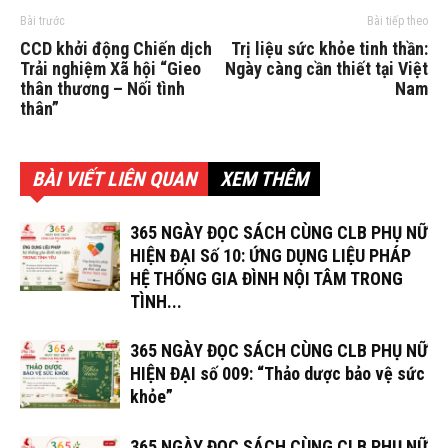
Bài trước
Bài tiếp theo
CCD khởi động Chiến dịch
Trị liệu sức khỏe tinh thần:
Trải nghiệm Xã hội “Gieo
Ngày càng cần thiết tại Việt
thân thương – Nối tình
Nam
thân”
BÀI VIẾT LIÊN QUAN
XEM THÊM
365 NGÀY ĐỌC SÁCH CÙNG CLB PHỤ NỮ
HIỆN ĐẠI Số 10: ỨNG DỤNG LIỆU PHÁP
HỆ THỐNG GIA ĐÌNH NỘI TÂM TRONG
TÌNH...
365 NGÀY ĐỌC SÁCH CÙNG CLB PHỤ NỮ
HIỆN ĐẠI số 009: “Thảo dược bảo vệ sức
khỏe”
365 NGÀY ĐỌC SÁCH CÙNG CLB PHỤ NỮ