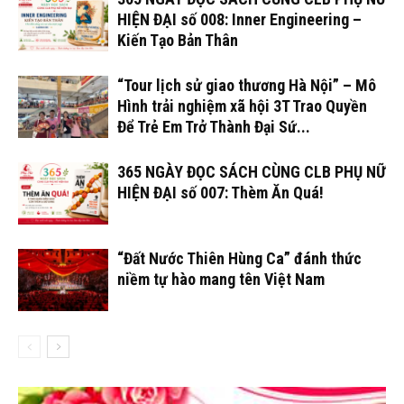
HIỆN ĐẠI số 008: Inner Engineering –
Kiến Tạo Bản Thân
“Tour lịch sử giao thương Hà Nội” – Mô
Hình trải nghiệm xã hội 3T Trao Quyền
Để Trẻ Em Trở Thành Đại Sứ...
365 NGÀY ĐỌC SÁCH CÙNG CLB PHỤ NỮ
HIỆN ĐẠI số 007: Thèm Ăn Quá!
“Đất Nước Thiên Hùng Ca” đánh thức
niềm tự hào mang tên Việt Nam