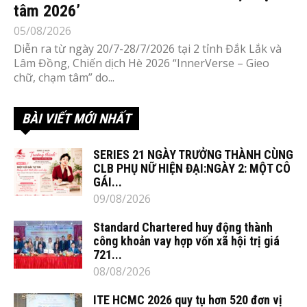
tâm 2026’
05/08/2026
Diễn ra từ ngày 20/7-28/7/2026 tại 2 tỉnh Đắk Lắk và
Lâm Đồng, Chiến dịch Hè 2026 “InnerVerse – Gieo
chữ, chạm tâm” do...
BÀI VIẾT MỚI NHẤT
SERIES 21 NGÀY TRƯỞNG THÀNH CÙNG
CLB PHỤ NỮ HIỆN ĐẠI:NGÀY 2: MỘT CÔ
GÁI...
09/08/2026
Standard Chartered huy động thành
công khoản vay hợp vốn xã hội trị giá
721...
08/08/2026
ITE HCMC 2026 quy tụ hơn 520 đơn vị