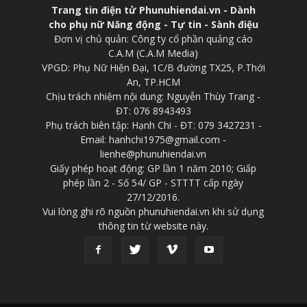
Trang tin điện tử Phunuhiendai.vn - Dành
cho phụ nữ Năng động - Tự tin - Sành điệu
Đơn vị chủ quản: Công ty cổ phần quảng cáo
C.A.M (C.A.M Media)
VPGD: Phụ Nữ Hiện Đại, 1C/B đường TX25, P.Thới
An, TP.HCM
Chịu trách nhiệm nội dung: Nguyễn Thùy Trang -
ĐT: 076 8943493
Phụ trách biên tập: Hạnh Chi - ĐT: 079 3427231 -
Email: hanhchi1975@gmail.com -
lienhe@phunuhiendai.vn
Giấy phép hoạt động: GP lần 1 năm 2010; Giấp
phép lần 2 - Số 54/ GP - STTTT cấp ngày
27/12/2016.
Vui lòng ghi rõ nguồn phunuhiendai.vn khi sử dụng
thông tin từ website này.