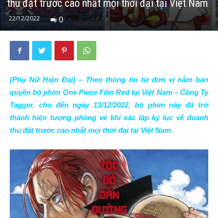
thu đặt trước cao nhất mọi thời đại tại Việt Nam
22/12/2022
0
(Phụ Nữ Hiện Đại) – Theo thông tin từ đơn vị nắm bản
quyền bộ phim One Piece Film Red tại Việt Nam – Công Ty
Tagger, cho đến ngày 13/12/2022, bộ phim này đã trở
thành hiện tượng phòng vé khi xác lập kỷ lục về doanh
thu đặt trước cao nhất mọi thời đại tại Việt Nam.