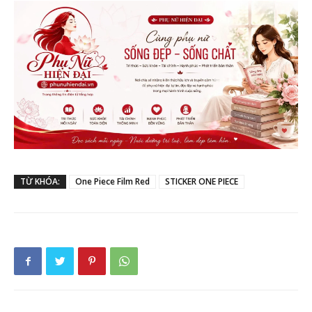
TỪ KHÓA:
One Piece Film Red
STICKER ONE PIECE