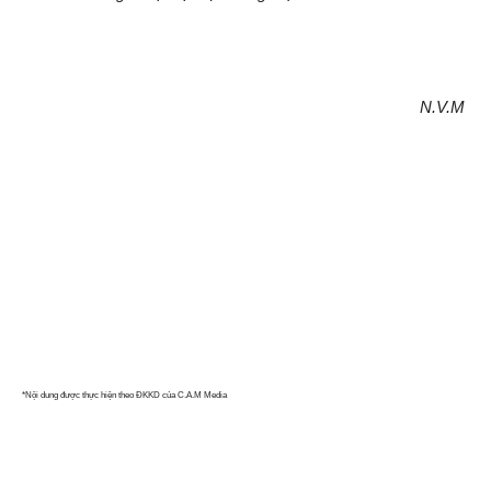
N.V.M
*Nội dung được thực hiện theo ĐKKD của C.A.M Media