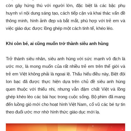
còn gây hứng thú với người lớn, đặc biệt là các bậc phụ
huynh vì nội dung sáng tạo, cách tiếp cận và khai thác vấn đề
thông minh, hình ảnh đẹp và bắt mắt, phù hợp với trẻ em và
việc giáo dục được lồng ghép một cách tinh tế, khéo léo.
Khi còn bé, ai cũng muốn trở thành siêu anh hùng
Trở thành siêu nhân, siêu anh hùng với sức mạnh vô địch là
ước mơ, là mong muốn của rất nhiều trẻ em trên thế giới và
trẻ em Việt không phải là ngoại lệ. Thấu hiểu điều này, Biệt đội
Ion bạc đã được thực hiện dựa trên chủ đề siêu anh hùng
quen thuộc với thiếu nhi, nhưng vẫn đậm chất Việt và lồng
ghép khéo léo các bài học trong cuộc sống. Bộ phim đã mang
đến luồng gió mới cho hoạt hình Việt Nam, cổ vũ các bé tự tin
theo đuổi ước mơ nhờ hình thức giáo dục mới lạ.