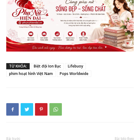
TỪ KHÓA:
Biệt đội Ion Bạc
Lifebuoy
phim hoạt hình Việt Nam
Pops Worldwide
Bài trước
Bài tiếp theo