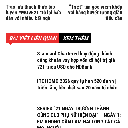
Trào lưu thách thức tập
“Triệt” tận gốc viêm khớp
luyện #MOVE21 trở lại hấp
vai bằng huyết tương giàu
dẫn với nhiều bất ngờ
tiểu cầu
BÀI VIẾT LIÊN QUAN
XEM THÊM
Standard Chartered huy động thành
công khoản vay hợp vốn xã hội trị giá
721 triệu USD cho HDBank
ITE HCMC 2026 quy tụ hơn 520 đơn vị
triển lãm, lớn nhất sau 20 năm tổ chức
SERIES “21 NGÀY TRƯỞNG THÀNH
CÙNG CLB PHỤ NỮ HIỆN ĐẠI” – NGÀY 1:
EM KHÔNG CẦN LÀM HÀI LÒNG TẤT CẢ