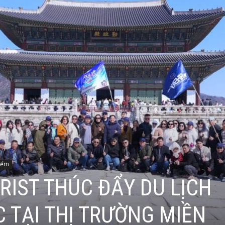
iểm
IST THÚC ĐẨY DU LỊCH
 TẠI THỊ TRƯỜNG MIỀN