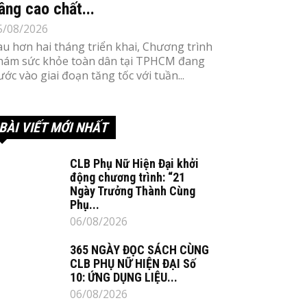
âng cao chất...
5/08/2026
au hơn hai tháng triển khai, Chương trình
hám sức khỏe toàn dân tại TPHCM đang
ước vào giai đoạn tăng tốc với tuần...
BÀI VIẾT MỚI NHẤT
CLB Phụ Nữ Hiện Đại khởi
động chương trình: “21
Ngày Trưởng Thành Cùng
Phụ...
06/08/2026
365 NGÀY ĐỌC SÁCH CÙNG
CLB PHỤ NỮ HIỆN ĐẠI Số
10: ỨNG DỤNG LIỆU...
06/08/2026