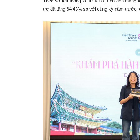
Theo số liệu thống kê từ KTO, tính đến thán
trợ đã tăng 64,43% so với cùng kỳ năm trước, 