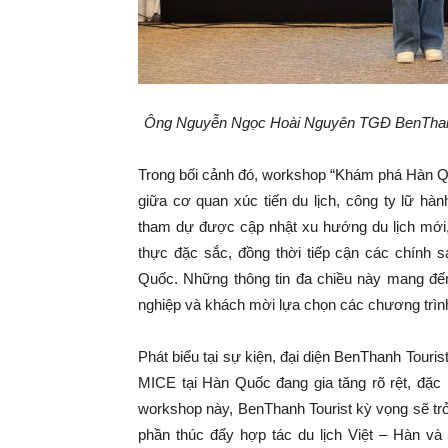
Ông Nguyễn Ngọc Hoài Nguyên TGĐ BenThanh T
Trong bối cảnh đó, workshop “Khám phá Hàn Qu
giữa cơ quan xúc tiến du lịch, công ty lữ hà
tham dự được cập nhật xu hướng du lịch mới,
thực đặc sắc, đồng thời tiếp cận các chính 
Quốc. Những thông tin đa chiều này mang đến 
nghiệp và khách mời lựa chọn các chương trình
Phát biểu tại sự kiện, đại diện BenThanh Tourist
MICE tại Hàn Quốc đang gia tăng rõ rệt, đặc
workshop này, BenThanh Tourist kỳ vọng sẽ tr
phần thúc đẩy hợp tác du lịch Việt – Hàn và