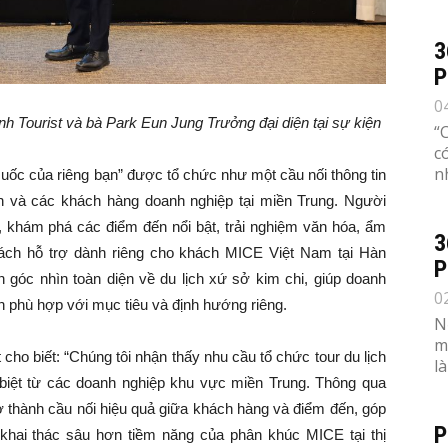
3
P
0
ourist và bà Park Eun Jung Trưởng đại diện tại sự kiện
“
c
n
ốc của riêng bạn” được tổ chức như một cầu nối thông tin
nh và các khách hàng doanh nghiệp tại miền Trung. Người
 khám phá các điểm đến nổi bật, trải nghiệm văn hóa, ẩm
3
sách hỗ trợ dành riêng cho khách MICE Việt Nam tại Hàn
P
góc nhìn toàn diện về du lịch xứ sở kim chi, giúp doanh
0
 phù hợp với mục tiêu và định hướng riêng.
N
m
 cho biết: “Chúng tôi nhận thấy nhu cầu tổ chức tour du lịch
l
 biệt từ các doanh nghiệp khu vực miền Trung. Thông qua
ở thành cầu nối hiệu quả giữa khách hàng và điểm đến, góp
P
 khai thác sâu hơn tiềm năng của phân khúc MICE tại thị