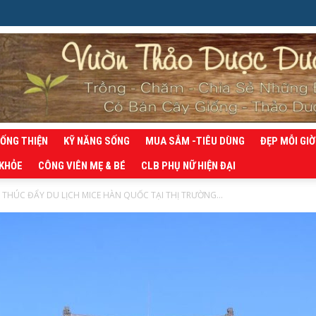
SỐNG THIỆN
KỸ NĂNG SỐNG
MUA SẮM -TIÊU DÙNG
ĐẸP MỖI GIỜ
 KHỎE
CÔNG VIÊN MẸ & BÉ
CLB PHỤ NỮ HIỆN ĐẠI
THÚC ĐẨY DU LỊCH MICE HÀN QUỐC TẠI THỊ TRƯỜNG...