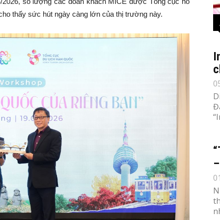
g 4/2026, số lượng các đoàn khách MICE được Tổng cục hỗ
cho thấy sức hút ngày càng lớn của thị trường này.
I
c
0
D
Đ
“
“
–
0
N
t
n