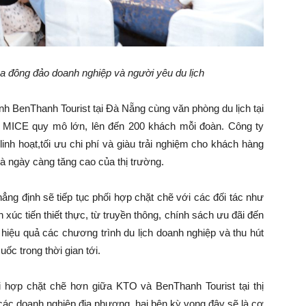
 đông đảo doanh nghiệp và người yêu du lịch
nh BenThanh Tourist tại Đà Nẵng cùng văn phòng du lịch tại
 MICE quy mô lớn, lên đến 200 khách mỗi đoàn. Công ty
linh hoạt,tối ưu chi phí và giàu trải nghiệm cho khách hàng
 ngày càng tăng cao của thị trường.
ng định sẽ tiếp tục phối hợp chặt chẽ với các đối tác như
 xúc tiến thiết thực, từ truyền thông, chính sách ưu đãi đến
 hiệu quả các chương trình du lịch doanh nghiệp và thu hút
c trong thời gian tới.
 hợp chặt chẽ hơn giữa KTO và BenThanh Tourist tại thị
 các doanh nghiệp địa phương, hai bên kỳ vọng đây sẽ là cơ