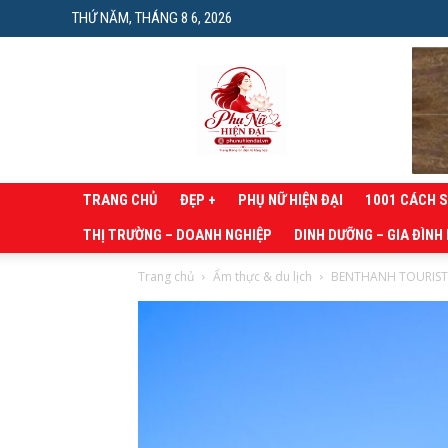
THỨ NĂM, THÁNG 8 6, 2026
Phụ
nữ
hiện
đại
TRANG CHỦ
ĐẸP +
PHỤ NỮ HIỆN ĐẠI
1001 CÁCH 
THỊ TRƯỜNG – DOANH NGHIỆP
DINH DƯỠNG – GIA ĐÌNH
Trang chủ
Ẩm thực & du lịch
BENTHANH TOURIST 