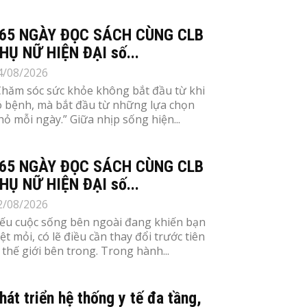
65 NGÀY ĐỌC SÁCH CÙNG CLB
HỤ NỮ HIỆN ĐẠI số...
4/08/2026
Chăm sóc sức khỏe không bắt đầu từ khi
ó bệnh, mà bắt đầu từ những lựa chọn
hỏ mỗi ngày.” Giữa nhịp sống hiện...
65 NGÀY ĐỌC SÁCH CÙNG CLB
HỤ NỮ HIỆN ĐẠI số...
2/08/2026
ếu cuộc sống bên ngoài đang khiến bạn
ệt mỏi, có lẽ điều cần thay đổi trước tiên
à thế giới bên trong. Trong hành...
hát triển hệ thống y tế đa tầng,