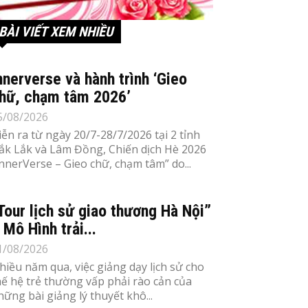
BÀI VIẾT XEM NHIỀU
nnerverse và hành trình ‘Gieo
hữ, chạm tâm 2026’
5/08/2026
iễn ra từ ngày 20/7-28/7/2026 tại 2 tỉnh
ắk Lắk và Lâm Đồng, Chiến dịch Hè 2026
InnerVerse – Gieo chữ, chạm tâm” do...
Tour lịch sử giao thương Hà Nội”
 Mô Hình trải...
1/08/2026
hiều năm qua, việc giảng dạy lịch sử cho
hế hệ trẻ thường vấp phải rào cản của
hững bài giảng lý thuyết khô...