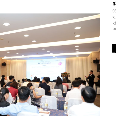
n
0
S
k
b