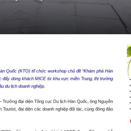
 Hàn Quốc (KTO) tổ chức workshop chủ đề “Khám phá Hàn
c đẩy dòng khách MICE từ khu vực miền Trung, thị trường
u du lịch doanh nghiệp.
– Trưởng đại diện Tổng cục Du lịch Hàn Quốc, ông Nguyễn
urist, đại diện các doanh nghiệp đối tác, cùng đông đảo