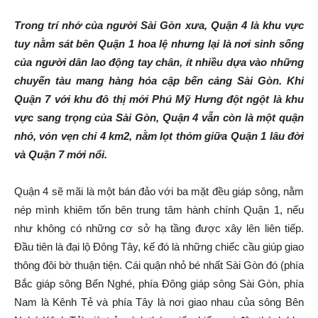
Trong trí nhớ của người Sài Gòn xưa, Quận 4 là khu vực
tuy nằm sát bên Quận 1 hoa lệ nhưng lại là nơi sinh sống
của người dân lao động tay chân, ít nhiều dựa vào những
chuyến tàu mang hàng hóa cập bến cảng Sài Gòn. Khi
Quận 7 với khu đô thị mới Phú Mỹ Hưng đột ngột là khu
vực sang trọng của Sài Gòn, Quận 4 vẫn còn là một quận
nhỏ, vỏn vẹn chỉ 4 km2, nằm lọt thỏm giữa Quận 1 lâu đời
và Quận 7 mới nổi.
Quận 4 sẽ mãi là một bán đảo với ba mặt đều giáp sông, nằm
nép mình khiêm tốn bên trung tâm hành chính Quận 1, nếu
như không có những cơ sở hạ tầng được xây lên liên tiếp.
Đầu tiên là đại lộ Đông Tây, kế đó là những chiếc cầu giúp giao
thông đôi bờ thuận tiện. Cái quận nhỏ bé nhất Sài Gòn đó (phía
Bắc giáp sông Bến Nghé, phía Đông giáp sông Sài Gòn, phía
Nam là Kênh Tẻ và phía Tây là nơi giao nhau của sông Bên