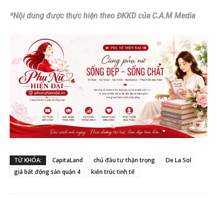
*Nội dung được thực hiện theo ĐKKD của C.A.M Media
TỪ KHÓA:
CapitaLand
chủ đầu tư thận trọng
De La Sol
giá bất động sản quận 4
kiến trúc tinh tế