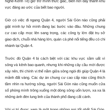
Nghé-Kênh Tẻ) giờ trở mình thức giấc, biến nơi đây thành khu
vực đáng ao ước của biết bao người.
Giờ có việc đi ngang Quận 4, người Sài Gòn nào cũng phải
giật mình tự hỏi mình đang lạc bước vào đâu. Những chung
cư cao cấp mọc lên sang trọng, các công ty lớn đặt trụ sở
giao dịch, chuỗi nhà hàng lớn, quán cà phê nổi tiếng đều có chi
nhánh tại Quận 4.
Trước đó Quận 4 bị cách biệt với các khu vực sầm uất vì
sông và kênh bao quanh, nhưng khi những cây cầu mới được
xây nên, thì chính vị thế nằm giữa sông ngòi đó giúp Quận 4 là
mảnh đất vàng. Các dự án chung cư cao cấp nào cũng thích
tầm nhìn ra hướng sông, người Sài Gòn nào cũng muốn cửa
sổ phòng mình trông xuống một dòng sông uốn lượn, xa xa là
những ánh đèn lung linh của thành phố đang cất cánh.
Với vị trí được xem là một trong những nơi tốt nhất Sài Gòn,