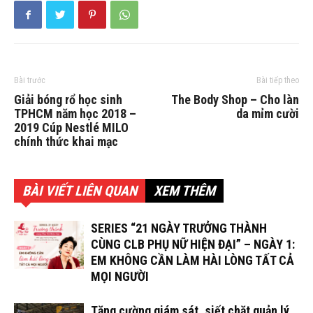
Bài trước
Bài tiếp theo
Giải bóng rổ học sinh
The Body Shop – Cho làn
TPHCM năm học 2018 –
da mỉm cười
2019 Cúp Nestlé MILO
chính thức khai mạc
BÀI VIẾT LIÊN QUAN
XEM THÊM
SERIES “21 NGÀY TRƯỞNG THÀNH
CÙNG CLB PHỤ NỮ HIỆN ĐẠI” – NGÀY 1:
EM KHÔNG CẦN LÀM HÀI LÒNG TẤT CẢ
MỌI NGƯỜI
Tăng cường giám sát, siết chặt quản lý