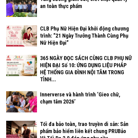
an toàn thực phẩm
CLB Phụ Nữ Hiện Đại khởi động chương
trình: “21 Ngày Trưởng Thành Cùng Phụ
Nữ Hiện Đại”
365 NGÀY ĐỌC SÁCH CÙNG CLB PHỤ NỮ
HIỆN ĐẠI Số 10: ỨNG DỤNG LIỆU PHÁP
HỆ THỐNG GIA ĐÌNH NỘI TÂM TRONG
TÌNH...
Innerverse và hành trình ‘Gieo chữ,
chạm tâm 2026’
Tối đa bảo toàn, trao truyền di sản: Sản
phẩm bảo hiểm liên kết chung PRUBảo