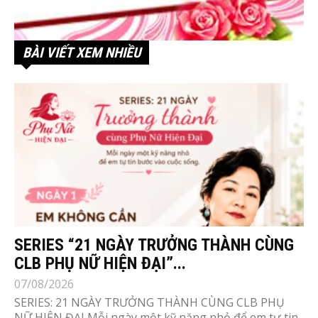
BÀI VIẾT XEM NHIỀU
SERIES “21 NGÀY TRƯỞNG THÀNH CÙNG
CLB PHỤ NỮ HIỆN ĐẠI”...
07/08/2026
SERIES: 21 NGÀY TRƯỞNG THÀNH CÙNG CLB PHỤ
NỮ HIỆN ĐẠI Mỗi ngày một kỹ năng nhỏ để em tự tin