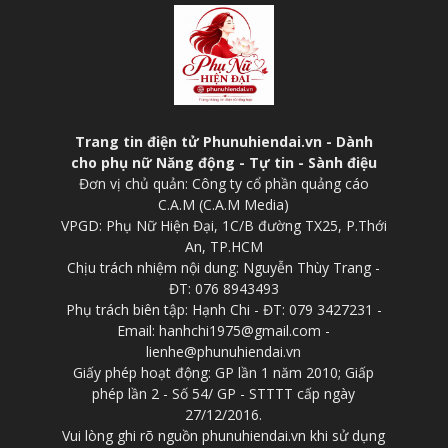
Trang tin điện tử Phunuhiendai.vn - Dành
cho phụ nữ Năng động - Tự tin - Sành điệu
Đơn vị chủ quản: Công ty cổ phần quảng cáo
C.A.M (C.A.M Media)
VPGD: Phụ Nữ Hiện Đại, 1C/B đường TX25, P.Thới
An, TP.HCM
Chịu trách nhiệm nội dung: Nguyễn Thùy Trang -
ĐT: 076 8943493
Phụ trách biên tập: Hạnh Chi - ĐT: 079 3427231 -
Email: hanhchi1975@gmail.com -
lienhe@phunuhiendai.vn
Giấy phép hoạt động: GP lần 1 năm 2010; Giấp
phép lần 2 - Số 54/ GP - STTTT cấp ngày
27/12/2016.
Vui lòng ghi rõ nguồn phunuhiendai.vn khi sử dụng