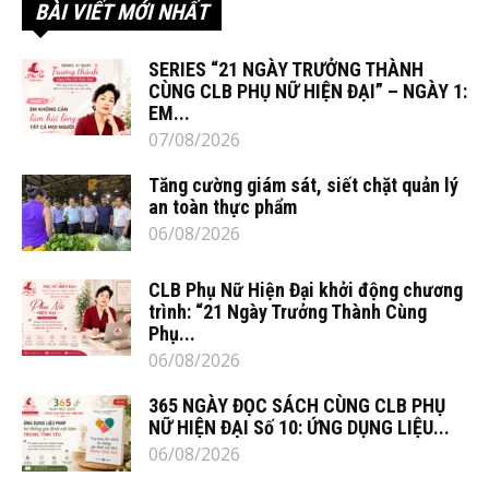
BÀI VIẾT MỚI NHẤT
SERIES “21 NGÀY TRƯỞNG THÀNH
CÙNG CLB PHỤ NỮ HIỆN ĐẠI” – NGÀY 1:
EM...
07/08/2026
Tăng cường giám sát, siết chặt quản lý
an toàn thực phẩm
06/08/2026
CLB Phụ Nữ Hiện Đại khởi động chương
trình: “21 Ngày Trưởng Thành Cùng
Phụ...
06/08/2026
365 NGÀY ĐỌC SÁCH CÙNG CLB PHỤ
NỮ HIỆN ĐẠI Số 10: ỨNG DỤNG LIỆU...
06/08/2026