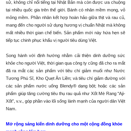
sử, không chỉ nổi tiếng tại Nhật Bản mà còn được ưa chuộng
tại nhiều quốc gia trên thế giới. Bánh có nhân mềm mọng, vỏ
mỏng mềm. Phần nhân kết hợp hoàn hảo giữa thịt và rau củ,
mang đến cho người sử dụng hương vị chuẩn Nhật mà không
mất nhiều thời gian chế biến. Sản phẩm mới này hứa hẹn sẽ
tiếp tục chinh phục khẩu vị người tiêu dùng Việt.
Song hành với định hướng nhằm cải thiện dinh dưỡng sức
khỏe cho người Việt, thời gian qua công ty cũng đã cho ra mắt
đã ra mắt các sản phẩm với tiêu chí giảm muối như Nước
Tương Phú Sĩ, Kho Quẹt Ăn Liền; và tiêu chí giảm đường với
các sản phẩm nước uống Blendy® dạng bột; hoặc các sản
phẩm giúp tăng cường tiêu thụ rau quả như Xốt Mè Rang “Aji-
Xốt”, v.v., góp phần vào lối sống lành mạnh của người dân Việt
Nam.
Mở rộng sáng kiến dinh dưỡng cho một cộng đồng khỏe