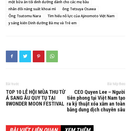
một bữa ăn tối dinh dưỡng dành cho các mẹ bầu
nhân đôi năng suất khoai mì
ông Tetsuya Osawa
Ông Tsutomu Nara
Tìm hiểu nỗ lực của Ajinomoto Việt Nam
y sáng kiến Dinh dưỡng Bà mẹ và Trẻ em
Bài trước
Bài tiếp theo
TOP 10 LỄ HỘI MÙA THU TỪ
CEO Quyen Lee – Người
Á SANG ÂU QUY TỤ TẠI
tiên phong tại Việt Nam tạo
8WONDER MOON FESTIVAL
ra kỹ thuật xóa xăm an toàn
bằng dung dịch chuyên sâu
BÀI VIẾT LIÊN QUAN
XEM THÊM