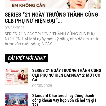
SERIES “21 NGÀY TRƯỞNG THÀNH CÙNG
CLB PHỤ NỮ HIỆN ĐẠI”...
07/08/2026
SERIES: 21 NGÀY TRƯỞNG THÀNH CÙNG CLB PHỤ
NỮ HIỆN ĐẠI Mỗi ngày một kỹ năng nhỏ để em tự tin
bước vào cuộc sống. NGÀY...
BÀI VIẾT MỚI NHẤT
SERIES 21 NGÀY TRƯỞNG THÀNH CÙNG
CLB PHỤ NỮ HIỆN ĐẠI:NGÀY 2: MỘT CÔ
GÁI...
09/08/2026
Standard Chartered huy động thành
công khoản vay hợp vốn xã hội trị giá
721...