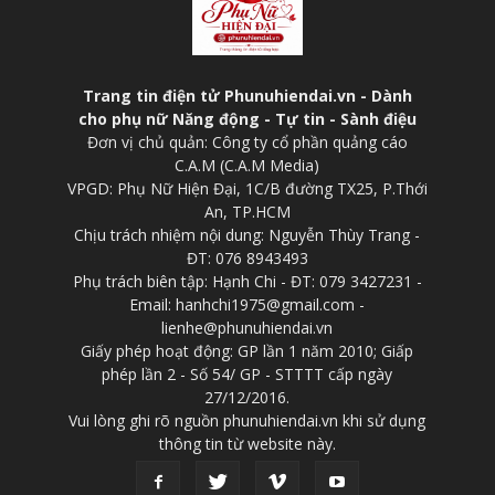
Trang tin điện tử Phunuhiendai.vn - Dành
cho phụ nữ Năng động - Tự tin - Sành điệu
Đơn vị chủ quản: Công ty cổ phần quảng cáo
C.A.M (C.A.M Media)
VPGD: Phụ Nữ Hiện Đại, 1C/B đường TX25, P.Thới
An, TP.HCM
Chịu trách nhiệm nội dung: Nguyễn Thùy Trang -
ĐT: 076 8943493
Phụ trách biên tập: Hạnh Chi - ĐT: 079 3427231 -
Email: hanhchi1975@gmail.com -
lienhe@phunuhiendai.vn
Giấy phép hoạt động: GP lần 1 năm 2010; Giấp
phép lần 2 - Số 54/ GP - STTTT cấp ngày
27/12/2016.
Vui lòng ghi rõ nguồn phunuhiendai.vn khi sử dụng
thông tin từ website này.