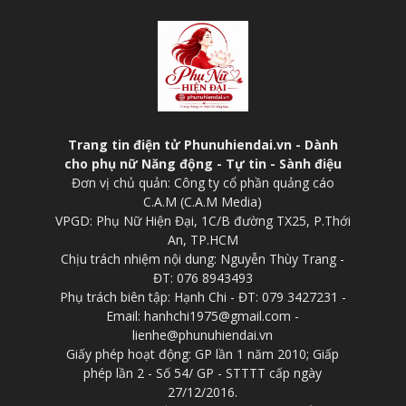
Trang tin điện tử Phunuhiendai.vn - Dành
cho phụ nữ Năng động - Tự tin - Sành điệu
Đơn vị chủ quản: Công ty cổ phần quảng cáo
C.A.M (C.A.M Media)
VPGD: Phụ Nữ Hiện Đại, 1C/B đường TX25, P.Thới
An, TP.HCM
Chịu trách nhiệm nội dung: Nguyễn Thùy Trang -
ĐT: 076 8943493
Phụ trách biên tập: Hạnh Chi - ĐT: 079 3427231 -
Email: hanhchi1975@gmail.com -
lienhe@phunuhiendai.vn
Giấy phép hoạt động: GP lần 1 năm 2010; Giấp
phép lần 2 - Số 54/ GP - STTTT cấp ngày
27/12/2016.