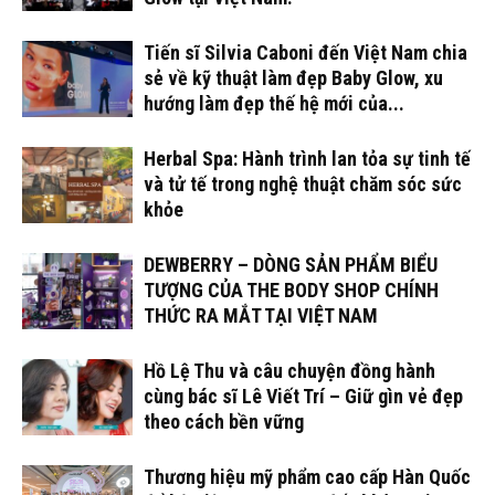
Tiến sĩ Silvia Caboni đến Việt Nam chia
sẻ về kỹ thuật làm đẹp Baby Glow, xu
hướng làm đẹp thế hệ mới của...
Herbal Spa: Hành trình lan tỏa sự tinh tế
và tử tế trong nghệ thuật chăm sóc sức
khỏe
DEWBERRY – DÒNG SẢN PHẨM BIỂU
TƯỢNG CỦA THE BODY SHOP CHÍNH
THỨC RA MẮT TẠI VIỆT NAM
Hồ Lệ Thu và câu chuyện đồng hành
cùng bác sĩ Lê Viết Trí – Giữ gìn vẻ đẹp
theo cách bền vững
Thương hiệu mỹ phẩm cao cấp Hàn Quốc