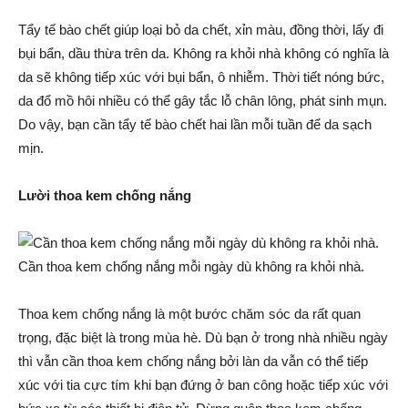
Tẩy tế bào chết giúp loại bỏ da chết, xỉn màu, đồng thời, lấy đi
bụi bẩn, dầu thừa trên da. Không ra khỏi nhà không có nghĩa là
da sẽ không tiếp xúc với bụi bẩn, ô nhiễm. Thời tiết nóng bức,
da đổ mồ hôi nhiều có thể gây tắc lỗ chân lông, phát sinh mụn.
Do vậy, bạn cần tẩy tế bào chết hai lần mỗi tuần để da sạch
mịn.
Lười thoa kem chống nắng
Cần thoa kem chống nắng mỗi ngày dù không ra khỏi nhà.
Thoa kem chống nắng là một bước chăm sóc da rất quan
trọng, đặc biệt là trong mùa hè. Dù bạn ở trong nhà nhiều ngày
thì vẫn cần thoa kem chống nắng bởi làn da vẫn có thể tiếp
xúc với tia cực tím khi bạn đứng ở ban công hoặc tiếp xúc với