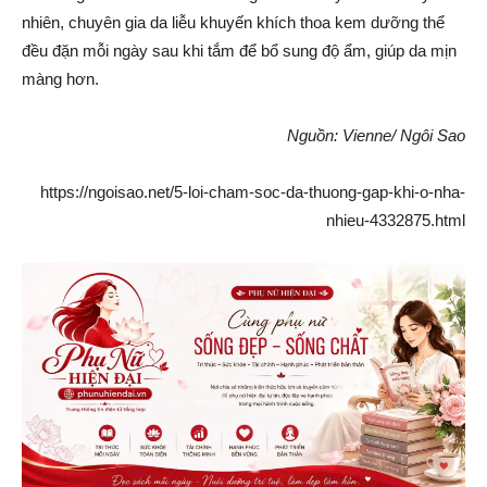
nhiên, chuyên gia da liễu khuyến khích thoa kem dưỡng thể
đều đặn mỗi ngày sau khi tắm để bổ sung độ ẩm, giúp da mịn
màng hơn.
Nguồn: Vienne/ Ngôi Sao
https://ngoisao.net/5-loi-cham-soc-da-thuong-gap-khi-o-nha-
nhieu-4332875.html