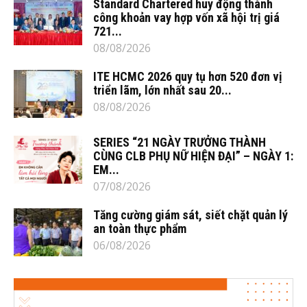
Standard Chartered huy động thành
công khoản vay hợp vốn xã hội trị giá
721...
08/08/2026
ITE HCMC 2026 quy tụ hơn 520 đơn vị
triển lãm, lớn nhất sau 20...
08/08/2026
SERIES “21 NGÀY TRƯỞNG THÀNH
CÙNG CLB PHỤ NỮ HIỆN ĐẠI” – NGÀY 1:
EM...
07/08/2026
Tăng cường giám sát, siết chặt quản lý
an toàn thực phẩm
06/08/2026