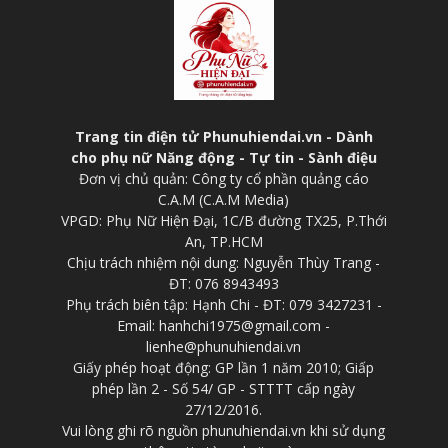
Trang tin điện tử Phunuhiendai.vn - Dành
cho phụ nữ Năng động - Tự tin - Sành điệu
Đơn vị chủ quản: Công ty cổ phần quảng cáo
C.A.M (C.A.M Media)
VPGD: Phụ Nữ Hiện Đại, 1C/B đường TX25, P.Thới
An, TP.HCM
Chịu trách nhiệm nội dung: Nguyễn Thùy Trang -
ĐT: 076 8943493
Phụ trách biên tập: Hạnh Chi - ĐT: 079 3427231 -
Email: hanhchi1975@gmail.com -
lienhe@phunuhiendai.vn
Giấy phép hoạt động: GP lần 1 năm 2010; Giấp
phép lần 2 - Số 54/ GP - STTTT cấp ngày
27/12/2016.
Vui lòng ghi rõ nguồn phunuhiendai.vn khi sử dụng