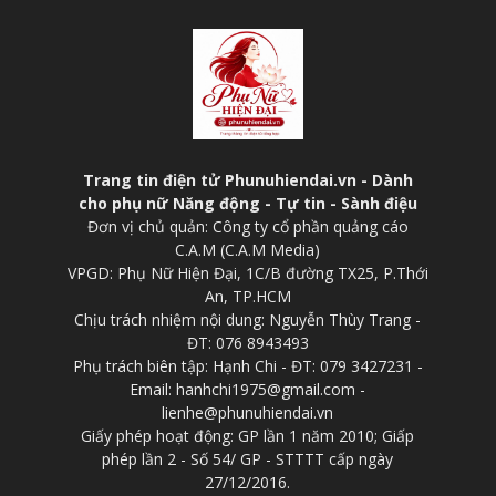
Trang tin điện tử Phunuhiendai.vn - Dành
cho phụ nữ Năng động - Tự tin - Sành điệu
Đơn vị chủ quản: Công ty cổ phần quảng cáo
C.A.M (C.A.M Media)
VPGD: Phụ Nữ Hiện Đại, 1C/B đường TX25, P.Thới
An, TP.HCM
Chịu trách nhiệm nội dung: Nguyễn Thùy Trang -
ĐT: 076 8943493
Phụ trách biên tập: Hạnh Chi - ĐT: 079 3427231 -
Email: hanhchi1975@gmail.com -
lienhe@phunuhiendai.vn
Giấy phép hoạt động: GP lần 1 năm 2010; Giấp
phép lần 2 - Số 54/ GP - STTTT cấp ngày
27/12/2016.