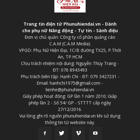
Trang tin điện tử Phunuhiendai.vn - Dành
cho phụ nữ Năng động - Tự tin - Sành điệu
Đơn vị chủ quản: Công ty cổ phần quảng cáo
C.A.M (C.A.M Media)
VPGD: Phụ Nữ Hiện Đại, 1C/B đường TX25, P.Thới
An, TP.HCM
Chịu trách nhiệm nội dung: Nguyễn Thùy Trang -
ĐT: 076 8943493
Phụ trách biên tập: Hạnh Chi - ĐT: 079 3427231 -
Email: hanhchi1975@gmail.com -
lienhe@phunuhiendai.vn
Giấy phép hoạt động: GP lần 1 năm 2010; Giấp
phép lần 2 - Số 54/ GP - STTTT cấp ngày
27/12/2016.
Vui lòng ghi rõ nguồn phunuhiendai.vn khi sử dụng
thông tin từ website này.