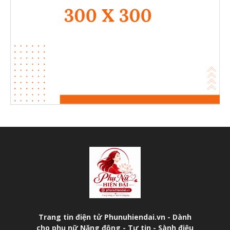
Trang tin điện tử Phunuhiendai.vn - Dành
cho phụ nữ Năng động - Tự tin - Sành điệu