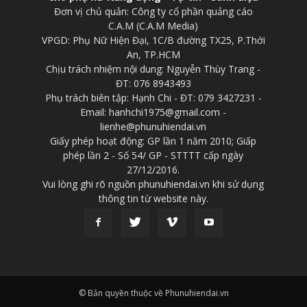
Đơn vị chủ quản: Công ty cổ phần quảng cáo
C.A.M (C.A.M Media)
VPGD: Phụ Nữ Hiện Đại, 1C/B đường TX25, P.Thới
An, TP.HCM
Chịu trách nhiệm nội dung: Nguyễn Thùy Trang -
ĐT: 076 8943493
Phụ trách biên tập: Hạnh Chi - ĐT: 079 3427231 -
Email: hanhchi1975@gmail.com -
lienhe@phunuhiendai.vn
Giấy phép hoạt động: GP lần 1 năm 2010; Giấp
phép lần 2 - Số 54/ GP - STTTT cấp ngày
27/12/2016.
Vui lòng ghi rõ nguồn phunuhiendai.vn khi sử dụng
thông tin từ website này.
© Bản quyền thuộc về Phunuhiendai.vn