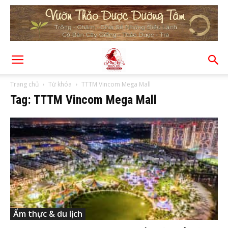
Trang chủ
Từ khóa
TTTM Vincom Mega Mall
Tag: TTTM Vincom Mega Mall
Ẩm thực & du lịch