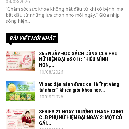
04/08/2026
“Chăm sóc sức khỏe không bắt đầu từ khi có bệnh, mà
bắt đầu từ những lựa chọn nhỏ mỗi ngày.” Giữa nhịp
sống hiện...
BÀI VIẾT MỚI NHẤT
365 NGÀY ĐỌC SÁCH CÙNG CLB PHỤ
NỮ HIỆN ĐẠI số 011: “HIỂU MÌNH
HƠN,...
10/08/2026
Vì sao đậu nành được coi là “hạt vàng
tự nhiên” khiến giới khoa học...
10/08/2026
SERIES 21 NGÀY TRƯỞNG THÀNH CÙNG
CLB PHỤ NỮ HIỆN ĐẠI:NGÀY 2: MỘT CÔ
GÁI...