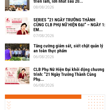
triển lãm, lớn nhất sau 20...
08/08/2026
SERIES “21 NGÀY TRƯỞNG THÀNH
CÙNG CLB PHỤ NỮ HIỆN ĐẠI” – NGÀY 1:
EM...
07/08/2026
Tăng cường giám sát, siết chặt quản lý
an toàn thực phẩm
06/08/2026
CLB Phụ Nữ Hiện Đại khởi động chương
trình: “21 Ngày Trưởng Thành Cùng
Phụ...
06/08/2026