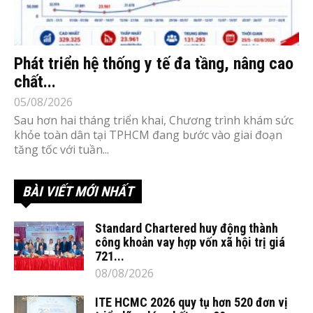
Phát triển hệ thống y tế đa tầng, nâng cao
chất...
05/08/2026
Sau hơn hai tháng triển khai, Chương trình khám sức
khỏe toàn dân tại TPHCM đang bước vào giai đoạn
tăng tốc với tuần...
BÀI VIẾT MỚI NHẤT
Standard Chartered huy động thành
công khoản vay hợp vốn xã hội trị giá
721...
08/08/2026
ITE HCMC 2026 quy tụ hơn 520 đơn vị