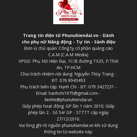
Trang tin điện tử Phunuhiendai.vn - Dành
cho phụ nữ Năng động - Tự tin - Sành điệu
Đơn vị chủ quản: Công ty cổ phần quảng cáo
C.A.M (C.A.M Media)
VPGD: Phụ Nữ Hiện Đại, 1C/B đường TX25, P.Thới
An, TP.HCM
Chịu trách nhiệm nội dung: Nguyễn Thùy Trang -
ĐT: 076 8943493
Phụ trách biên tập: Hạnh Chi - ĐT: 079 3427231 -
Email: hanhchi1975@gmail.com -
lienhe@phunuhiendai.vn
Giấy phép hoạt động: GP lần 1 năm 2010; Giấp
phép lần 2 - Số 54/ GP - STTTT cấp ngày
27/12/2016.
Vui lòng ghi rõ nguồn phunuhiendai.vn khi sử dụng
thông tin từ website này.