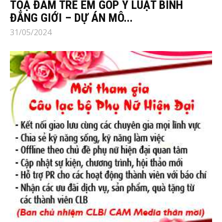
TOẠ ĐÀM TRẺ EM GÓP Ý LUẬT BÌNH
ĐẲNG GIỚI – DỰ ÁN MÔ...
31/05/2024