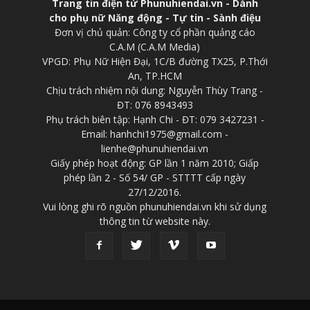
Trang tin điện tử Phunuhiendai.vn - Dành
cho phụ nữ Năng động - Tự tin - Sành điệu
Đơn vị chủ quản: Công ty cổ phần quảng cáo
C.A.M (C.A.M Media)
VPGD: Phụ Nữ Hiện Đại, 1C/B đường TX25, P.Thới
An, TP.HCM
Chịu trách nhiệm nội dung: Nguyễn Thùy Trang -
ĐT: 076 8943493
Phụ trách biên tập: Hạnh Chi - ĐT: 079 3427231 -
Email: hanhchi1975@gmail.com -
lienhe@phunuhiendai.vn
Giấy phép hoạt động: GP lần 1 năm 2010; Giấp
phép lần 2 - Số 54/ GP - STTTT cấp ngày
27/12/2016.
Vui lòng ghi rõ nguồn phunuhiendai.vn khi sử dụng
thông tin từ website này.