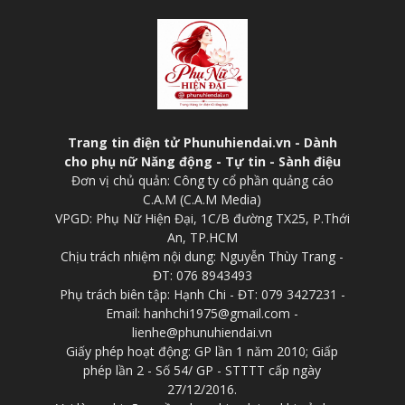
Trang tin điện tử Phunuhiendai.vn - Dành
cho phụ nữ Năng động - Tự tin - Sành điệu
Đơn vị chủ quản: Công ty cổ phần quảng cáo
C.A.M (C.A.M Media)
VPGD: Phụ Nữ Hiện Đại, 1C/B đường TX25, P.Thới
An, TP.HCM
Chịu trách nhiệm nội dung: Nguyễn Thùy Trang -
ĐT: 076 8943493
Phụ trách biên tập: Hạnh Chi - ĐT: 079 3427231 -
Email: hanhchi1975@gmail.com -
lienhe@phunuhiendai.vn
Giấy phép hoạt động: GP lần 1 năm 2010; Giấp
phép lần 2 - Số 54/ GP - STTTT cấp ngày
27/12/2016.