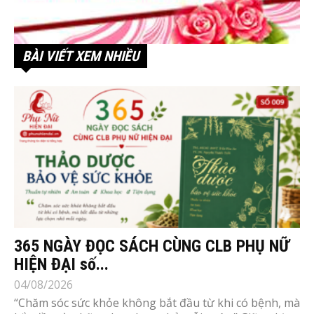
BÀI VIẾT XEM NHIỀU
365 NGÀY ĐỌC SÁCH CÙNG CLB PHỤ NỮ
HIỆN ĐẠI số...
04/08/2026
“Chăm sóc sức khỏe không bắt đầu từ khi có bệnh, mà