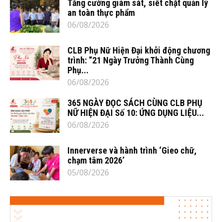
Tăng cường giám sát, siết chặt quản lý
an toàn thực phẩm
06/08/2026
CLB Phụ Nữ Hiện Đại khởi động chương
trình: “21 Ngày Trưởng Thành Cùng
Phụ...
06/08/2026
365 NGÀY ĐỌC SÁCH CÙNG CLB PHỤ
NỮ HIỆN ĐẠI Số 10: ỨNG DỤNG LIỆU...
06/08/2026
Innerverse và hành trình ‘Gieo chữ,
chạm tâm 2026’
05/08/2026