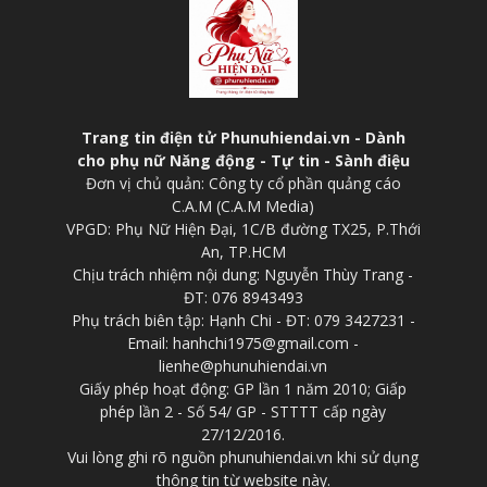
Trang tin điện tử Phunuhiendai.vn - Dành
cho phụ nữ Năng động - Tự tin - Sành điệu
Đơn vị chủ quản: Công ty cổ phần quảng cáo
C.A.M (C.A.M Media)
VPGD: Phụ Nữ Hiện Đại, 1C/B đường TX25, P.Thới
An, TP.HCM
Chịu trách nhiệm nội dung: Nguyễn Thùy Trang -
ĐT: 076 8943493
Phụ trách biên tập: Hạnh Chi - ĐT: 079 3427231 -
Email: hanhchi1975@gmail.com -
lienhe@phunuhiendai.vn
Giấy phép hoạt động: GP lần 1 năm 2010; Giấp
phép lần 2 - Số 54/ GP - STTTT cấp ngày
27/12/2016.
Vui lòng ghi rõ nguồn phunuhiendai.vn khi sử dụng
thông tin từ website này.