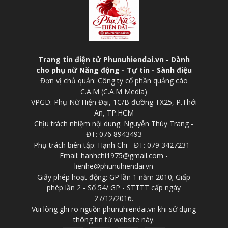
Trang tin điện tử Phunuhiendai.vn - Dành
cho phụ nữ Năng động - Tự tin - Sành điệu
Đơn vị chủ quản: Công ty cổ phần quảng cáo
C.A.M (C.A.M Media)
VPGD: Phụ Nữ Hiện Đại, 1C/B đường TX25, P.Thới
An, TP.HCM
Chịu trách nhiệm nội dung: Nguyễn Thùy Trang -
ĐT: 076 8943493
Phụ trách biên tập: Hạnh Chi - ĐT: 079 3427231 -
Email: hanhchi1975@gmail.com -
lienhe@phunuhiendai.vn
Giấy phép hoạt động: GP lần 1 năm 2010; Giấp
phép lần 2 - Số 54/ GP - STTTT cấp ngày
27/12/2016.
Vui lòng ghi rõ nguồn phunuhiendai.vn khi sử dụng
thông tin từ website này.