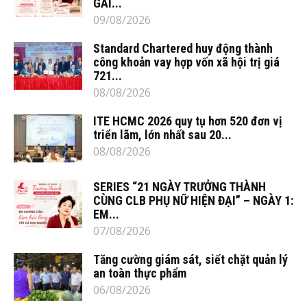
GÁI...
09/08/2026
Standard Chartered huy động thành
công khoản vay hợp vốn xã hội trị giá
721...
08/08/2026
ITE HCMC 2026 quy tụ hơn 520 đơn vị
triển lãm, lớn nhất sau 20...
08/08/2026
SERIES “21 NGÀY TRƯỞNG THÀNH
CÙNG CLB PHỤ NỮ HIỆN ĐẠI” – NGÀY 1:
EM...
07/08/2026
Tăng cường giám sát, siết chặt quản lý
an toàn thực phẩm
06/08/2026