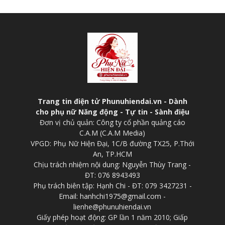
Trang tin điện tử Phunuhiendai.vn - Dành
cho phụ nữ Năng động - Tự tin - Sành điệu
Đơn vị chủ quản: Công ty cổ phần quảng cáo
C.A.M (C.A.M Media)
VPGD: Phụ Nữ Hiện Đại, 1C/B đường TX25, P.Thới
An, TP.HCM
Chịu trách nhiệm nội dung: Nguyễn Thùy Trang -
ĐT: 076 8943493
Phụ trách biên tập: Hạnh Chi - ĐT: 079 3427231 -
Email: hanhchi1975@gmail.com -
lienhe@phunuhiendai.vn
Giấy phép hoạt động: GP lần 1 năm 2010; Giấp