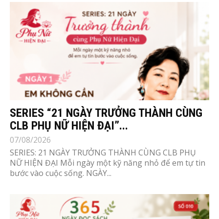
SERIES “21 NGÀY TRƯỞNG THÀNH CÙNG
CLB PHỤ NỮ HIỆN ĐẠI”...
07/08/2026
SERIES: 21 NGÀY TRƯỞNG THÀNH CÙNG CLB PHỤ
NỮ HIỆN ĐẠI Mỗi ngày một kỹ năng nhỏ để em tự tin
bước vào cuộc sống. NGÀY...