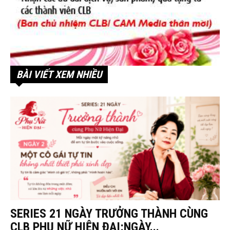
BÀI VIẾT XEM NHIỀU
SERIES 21 NGÀY TRƯỞNG THÀNH CÙNG
CLB PHỤ NỮ HIỆN ĐẠI:NGÀY...