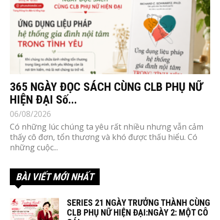
365 NGÀY ĐỌC SÁCH CÙNG CLB PHỤ NỮ
HIỆN ĐẠI Số...
06/08/2026
Có những lúc chúng ta yêu rất nhiều nhưng vẫn cảm
thấy cô đơn, tổn thương và khó được thấu hiểu. Có
những cuộc...
BÀI VIẾT MỚI NHẤT
SERIES 21 NGÀY TRƯỞNG THÀNH CÙNG
CLB PHỤ NỮ HIỆN ĐẠI:NGÀY 2: MỘT CÔ