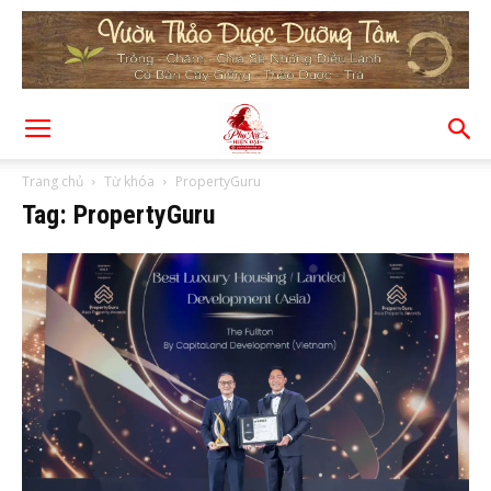
Trang chủ
Từ khóa
PropertyGuru
Tag: PropertyGuru