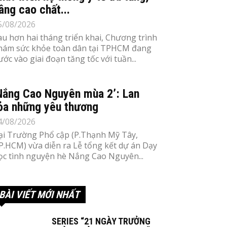
âng cao chất...
5/08/2026
au hơn hai tháng triển khai, Chương trình
hám sức khỏe toàn dân tại TPHCM đang
ước vào giai đoạn tăng tốc với tuần...
Nắng Cao Nguyên mùa 2’: Lan
ỏa những yêu thương
4/08/2026
ại Trường Phổ cập (P.Thạnh Mỹ Tây,
P.HCM) vừa diễn ra Lễ tổng kết dự án Dạy
ọc tình nguyện hè Nắng Cao Nguyên...
BÀI VIẾT MỚI NHẤT
SERIES “21 NGÀY TRƯỞNG