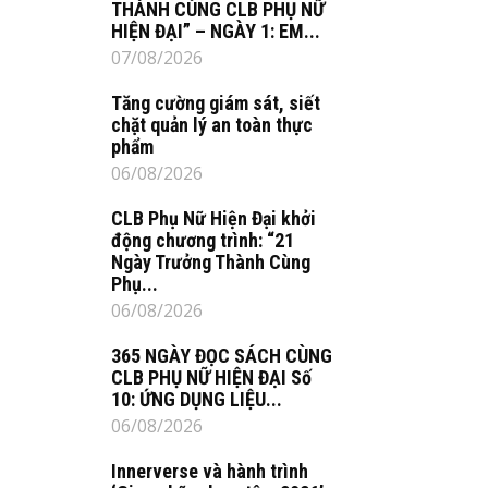
THÀNH CÙNG CLB PHỤ NỮ
HIỆN ĐẠI” – NGÀY 1: EM...
07/08/2026
Tăng cường giám sát, siết
chặt quản lý an toàn thực
phẩm
06/08/2026
CLB Phụ Nữ Hiện Đại khởi
động chương trình: “21
Ngày Trưởng Thành Cùng
Phụ...
06/08/2026
365 NGÀY ĐỌC SÁCH CÙNG
CLB PHỤ NỮ HIỆN ĐẠI Số
10: ỨNG DỤNG LIỆU...
06/08/2026
Innerverse và hành trình