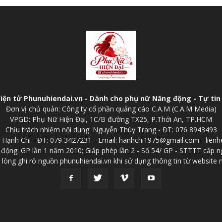
điện tử Phunuhiendai.vn - Dành cho phụ nữ Năng động - Tự tin 
Đơn vị chủ quản: Công ty cổ phần quảng cáo C.A.M (C.A.M Media)
VPGD: Phụ Nữ Hiện Đại, 1C/B đường TX25, P.Thới An, TP.HCM
Chịu trách nhiệm nội dung: Nguyễn Thùy Trang - ĐT: 076 8943493
p: Hạnh Chi - ĐT: 079 3427231 - Email: hanhchi1975@gmail.com - lien
 động: GP lần 1 năm 2010; Giấp phép lần 2 - Số 54/ GP - STTTT cấp n
 lòng ghi rõ nguồn phunuhiendai.vn khi sử dụng thông tin từ website 