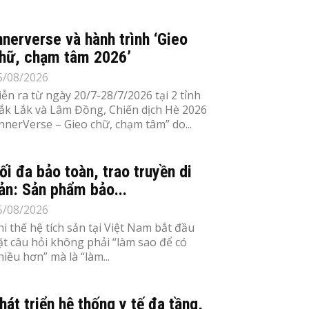
nnerverse và hành trình ‘Gieo
hữ, chạm tâm 2026’
5/08/2026
iễn ra từ ngày 20/7-28/7/2026 tại 2 tỉnh
ắk Lắk và Lâm Đồng, Chiến dịch Hè 2026
InnerVerse – Gieo chữ, chạm tâm” do...
ối đa bảo toàn, trao truyền di
ản: Sản phẩm bảo...
5/08/2026
hi thế hệ tích sản tại Việt Nam bắt đầu
ặt câu hỏi không phải “làm sao để có
hiều hơn” mà là “làm...
hát triển hệ thống y tế đa tầng,