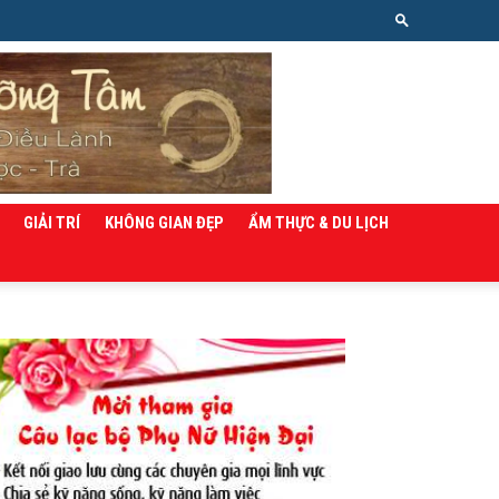
GIẢI TRÍ
KHÔNG GIAN ĐẸP
ẨM THỰC & DU LỊCH