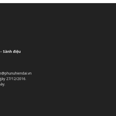
- Sành điệu
he@phunuhiendai.vn
gày 27/12/2016.
này.