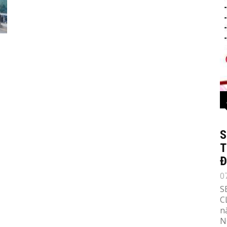
S
T
Đ
0
S
C
n
N