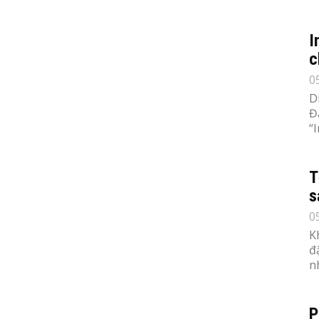
I
c
0
D
Đ
“
T
s
0
K
đ
n
P