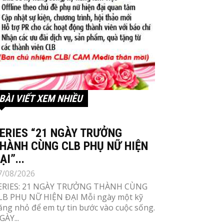
BÀI VIẾT XEM NHIỀU
ERIES “21 NGÀY TRƯỞNG
HÀNH CÙNG CLB PHỤ NỮ HIỆN
ẠI”...
7/08/2026
ERIES: 21 NGÀY TRƯỞNG THÀNH CÙNG
LB PHỤ NỮ HIỆN ĐẠI Mỗi ngày một kỹ
ăng nhỏ để em tự tin bước vào cuộc sống.
GÀY...