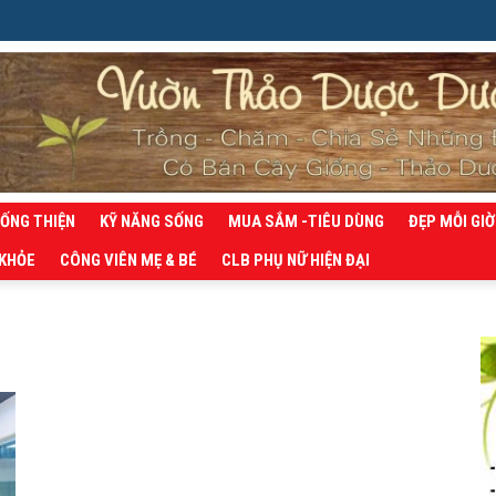
SỐNG THIỆN
KỸ NĂNG SỐNG
MUA SẮM -TIÊU DÙNG
ĐẸP MỖI GIỜ
 KHỎE
CÔNG VIÊN MẸ & BÉ
CLB PHỤ NỮ HIỆN ĐẠI