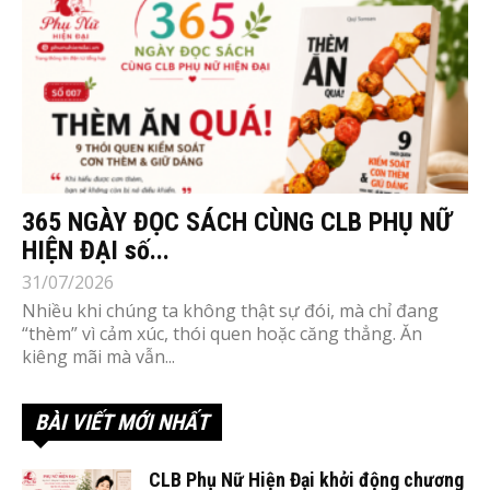
365 NGÀY ĐỌC SÁCH CÙNG CLB PHỤ NỮ
HIỆN ĐẠI số...
31/07/2026
Nhiều khi chúng ta không thật sự đói, mà chỉ đang
“thèm” vì cảm xúc, thói quen hoặc căng thẳng. Ăn
kiêng mãi mà vẫn...
BÀI VIẾT MỚI NHẤT
CLB Phụ Nữ Hiện Đại khởi động chương