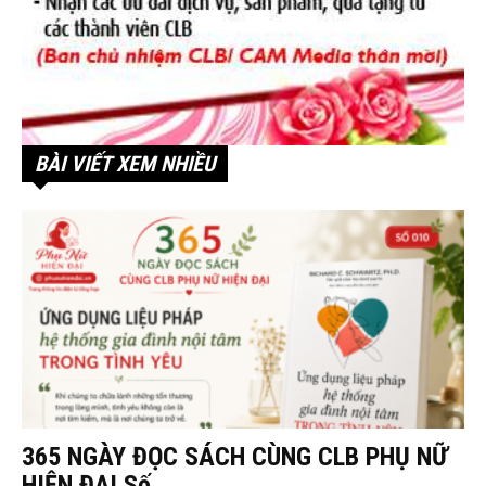
BÀI VIẾT XEM NHIỀU
365 NGÀY ĐỌC SÁCH CÙNG CLB PHỤ NỮ
HIỆN ĐẠI Số...