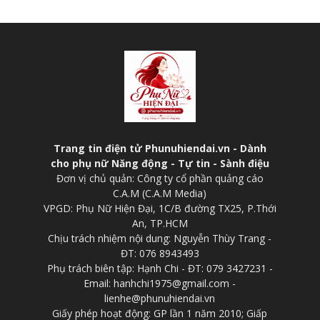
Trang tin điện tử Phunuhiendai.vn - Dành
cho phụ nữ Năng động - Tự tin - Sành điệu
Đơn vị chủ quản: Công ty cổ phần quảng cáo
C.A.M (C.A.M Media)
VPGD: Phụ Nữ Hiện Đại, 1C/B đường TX25, P.Thới
An, TP.HCM
Chịu trách nhiệm nội dung: Nguyễn Thùy Trang -
ĐT: 076 8943493
Phụ trách biên tập: Hạnh Chi - ĐT: 079 3427231 -
Email: hanhchi1975@gmail.com -
lienhe@phunuhiendai.vn
Giấy phép hoạt động: GP lần 1 năm 2010; Giấp