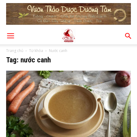
Trang chủ
Từ khóa
Nước canh
Tag: nước canh