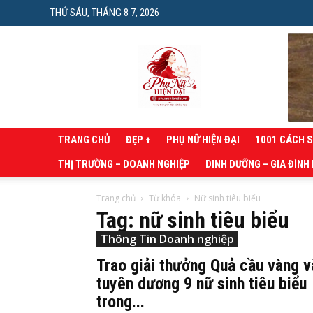
THỨ SÁU, THÁNG 8 7, 2026
Phụ
nữ
hiện
đại
TRANG CHỦ
ĐẸP +
PHỤ NỮ HIỆN ĐẠI
1001 CÁCH 
THỊ TRƯỜNG – DOANH NGHIỆP
DINH DƯỠNG – GIA ĐÌNH
Trang chủ
Từ khóa
Nữ sinh tiêu biểu
Tag: nữ sinh tiêu biểu
Thông Tin Doanh nghiệp
Trao giải thưởng Quả cầu vàng v
tuyên dương 9 nữ sinh tiêu biểu
trong...