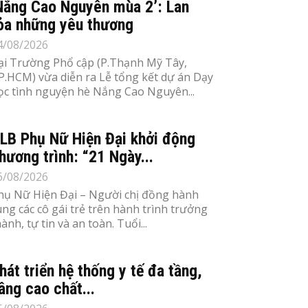
Nắng Cao Nguyên mùa 2’: Lan
ỏa những yêu thương
4/08/2026
ại Trường Phổ cập (P.Thạnh Mỹ Tây,
P.HCM) vừa diễn ra Lễ tổng kết dự án Dạy
ọc tình nguyện hè Nắng Cao Nguyên...
LB Phụ Nữ Hiện Đại khởi động
hương trình: “21 Ngày...
6/08/2026
hụ Nữ Hiện Đại – Người chị đồng hành
ùng các cô gái trẻ trên hành trình trưởng
ành, tự tin và an toàn. Tuổi...
hát triển hệ thống y tế đa tầng,
âng cao chất...