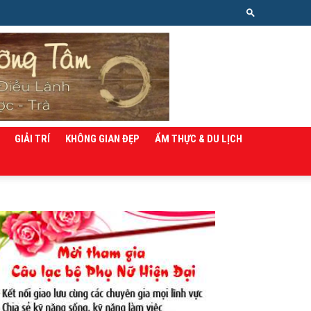
GIẢI TRÍ
KHÔNG GIAN ĐẸP
ẨM THỰC & DU LỊCH