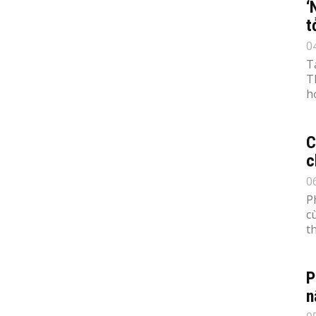
‘
t
0
T
T
h
C
c
0
P
c
th
P
n