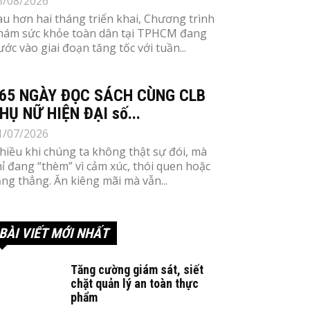
5/08/2026
au hơn hai tháng triển khai, Chương trình
hám sức khỏe toàn dân tại TPHCM đang
ước vào giai đoạn tăng tốc với tuần...
65 NGÀY ĐỌC SÁCH CÙNG CLB
HỤ NỮ HIỆN ĐẠI số...
1/07/2026
hiều khi chúng ta không thật sự đói, mà
hỉ đang “thèm” vì cảm xúc, thói quen hoặc
ăng thẳng. Ăn kiêng mãi mà vẫn...
BÀI VIẾT MỚI NHẤT
Tăng cường giám sát, siết
chặt quản lý an toàn thực
phẩm