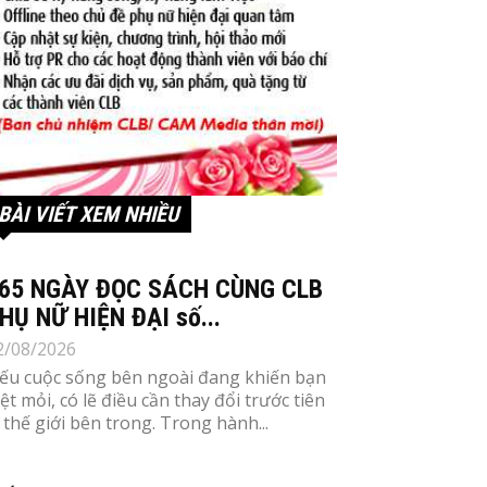
BÀI VIẾT XEM NHIỀU
65 NGÀY ĐỌC SÁCH CÙNG CLB
HỤ NỮ HIỆN ĐẠI số...
2/08/2026
ếu cuộc sống bên ngoài đang khiến bạn
ệt mỏi, có lẽ điều cần thay đổi trước tiên
à thế giới bên trong. Trong hành...