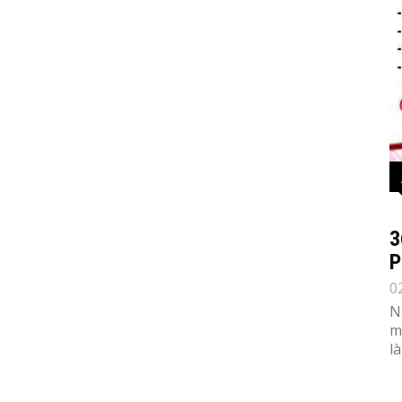
3
P
0
N
m
l