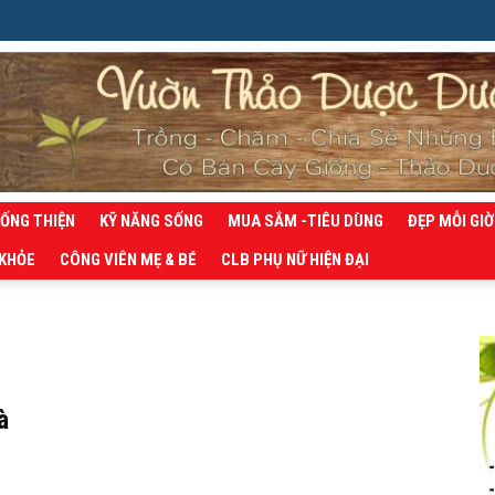
SỐNG THIỆN
KỸ NĂNG SỐNG
MUA SẮM -TIÊU DÙNG
ĐẸP MỖI GIỜ
 KHỎE
CÔNG VIÊN MẸ & BÉ
CLB PHỤ NỮ HIỆN ĐẠI
à